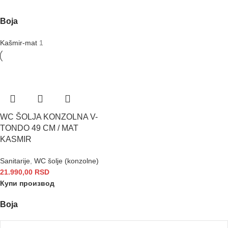
Boja
Kašmir-mat
1
WC ŠOLJA KONZOLNA V-
TONDO 49 CM / MAT
KASMIR
Sanitarije
,
WC šolje (konzolne)
21.990,00
RSD
Купи производ
Boja