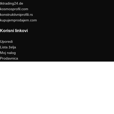
tktrading24.de
kosmosprofil.com
konstruktivniprofili.rs
kupujemprodajem.com
Korisni linkovi
Uporedi
Lista želja
Moj nalog
Prodavnica
Moje porudžbine
Osnovni podaci
Kontakt
O nama
Uslovi korišćenja
Politika refundiranja
Prava i obaveza potrošača
MIKOMI TRADING D.O.O.
2022• Make by
Qudra™
with 💘 love!