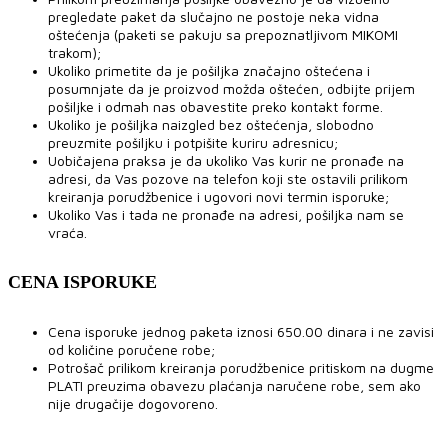
pregledate paket da slučajno ne postoje neka vidna
oštećenja (paketi se pakuju sa prepoznatljivom MIKOMI
trakom);
Ukoliko primetite da je pošiljka značajno oštećena i
posumnjate da je proizvod možda oštećen, odbijte prijem
pošiljke i odmah nas obavestite preko kontakt forme.
Ukoliko je pošiljka naizgled bez oštećenja, slobodno
preuzmite pošiljku i potpišite kuriru adresnicu;
Uobičajena praksa je da ukoliko Vas kurir ne pronađe na
adresi, da Vas pozove na telefon koji ste ostavili prilikom
kreiranja porudžbenice i ugovori novi termin isporuke;
Ukoliko Vas i tada ne pronađe na adresi, pošiljka nam se
vraća.
CENA ISPORUKE
Cena isporuke jednog paketa iznosi 650.00 dinara i ne zavisi
od količine poručene robe;
Potrošač prilikom kreiranja porudžbenice pritiskom na dugme
PLATI preuzima obavezu plaćanja naručene robe, sem ako
nije drugačije dogovoreno.