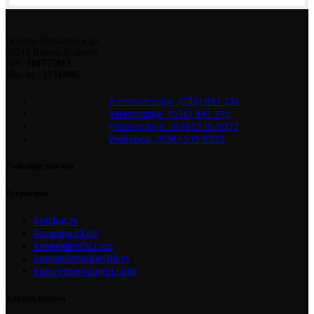
Dositeja Obradovića 25
36212 Ratina, Kraljevo
PIB:
101775913
Mat. br.:
17314807
Administracija: (036) 841 216
Veleprodaja: (036) 841 375
Maloprodaja: (036) 515 5022
Webshop: (036) 515 5225
Poslednje novosti
Preporuke
kpizlog.rs
tktrading24.de
kosmosprofil.com
konstruktivniprofili.rs
kupujemprodajem.com
Korisni linkovi