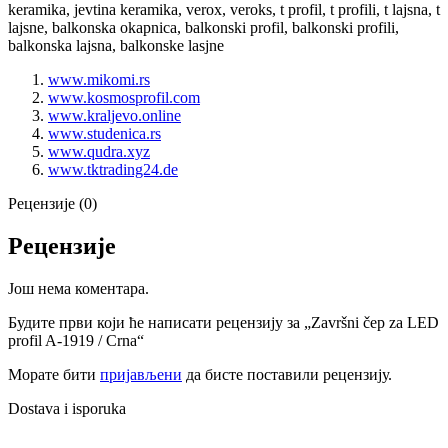
keramika, jevtina keramika, verox, veroks, t profil, t profili, t lajsna, t
lajsne, balkonska okapnica, balkonski profil, balkonski profili,
balkonska lajsna, balkonske lasjne
www.mikomi.rs
www.kosmosprofil.com
www.kraljevo.online
www.studenica.rs
www.qudra.xyz
www.tktrading24.de
Рецензије (0)
Рецензије
Још нема коментара.
Будите први који ће написати рецензију за „Završni čep za LED
profil A-1919 / Crna“
Морате бити
пријављени
да бисте поставили рецензију.
Dostava i isporuka