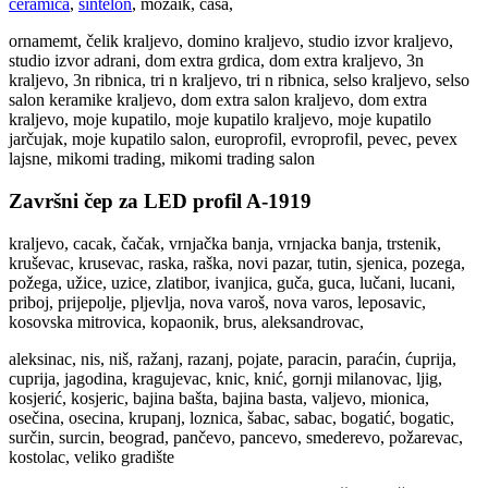
ceramica
,
sintelon
, mozaik, casa,
ornamemt, čelik kraljevo, domino kraljevo, studio izvor kraljevo,
studio izvor adrani, dom extra grdica, dom extra kraljevo, 3n
kraljevo, 3n ribnica, tri n kraljevo, tri n ribnica, selso kraljevo, selso
salon keramike kraljevo, dom extra salon kraljevo, dom extra
kraljevo, moje kupatilo, moje kupatilo kraljevo, moje kupatilo
jarčujak, moje kupatilo salon, europrofil, evroprofil, pevec, pevex
lajsne, mikomi trading, mikomi trading salon
Završni čep za LED profil A-1919
kraljevo, cacak, čačak, vrnjačka banja, vrnjacka banja, trstenik,
kruševac, krusevac, raska, raška, novi pazar, tutin, sjenica, pozega,
požega, užice, uzice, zlatibor, ivanjica, guča, guca, lučani, lucani,
priboj, prijepolje, pljevlja, nova varoš, nova varos, leposavic,
kosovska mitrovica, kopaonik, brus, aleksandrovac,
aleksinac, nis, niš, ražanj, razanj, pojate, paracin, paraćin, ćuprija,
cuprija, jagodina, kragujevac, knic, knić, gornji milanovac, ljig,
kosjerić, kosjeric, bajina bašta, bajina basta, valjevo, mionica,
osečina, osecina, krupanj, loznica, šabac, sabac, bogatić, bogatic,
surčin, surcin, beograd, pančevo, pancevo, smederevo, požarevac,
kostolac, veliko gradište