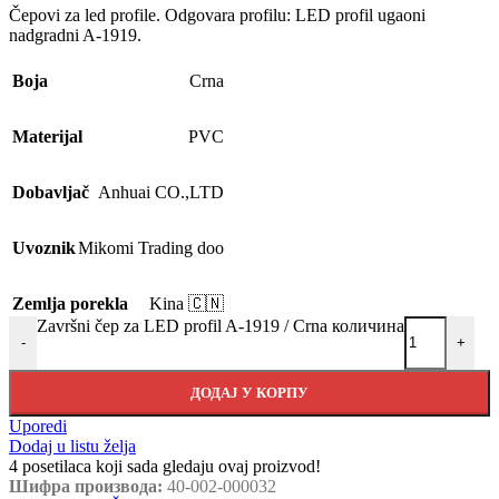
Čepovi za led profile. Odgovara profilu: LED profil ugaoni
nadgradni A-1919.
Boja
Crna
Materijal
PVC
Dobavljač
Anhuai CO.,LTD
Uvoznik
Mikomi Trading doo
Zemlja porekla
Kina 🇨🇳
Završni čep za LED profil A-1919 / Crna количина
-
+
ДОДАЈ У КОРПУ
Uporedi
Dodaj u listu želja
4
posetilaca koji sada gledaju ovaj proizvod!
Шифра производа:
40-002-000032