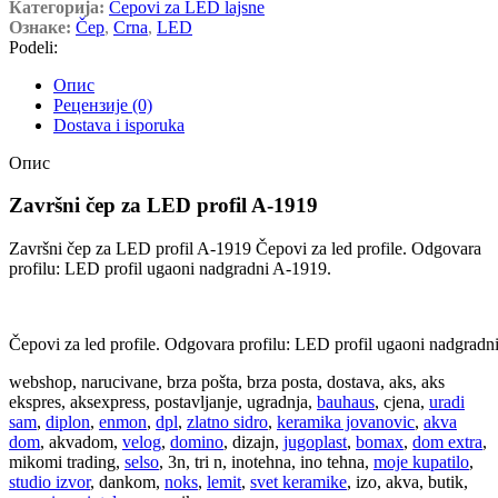
Категорија:
Čepovi za LED lajsne
Ознаке:
Čep
,
Crna
,
LED
Podeli:
Опис
Рецензије (0)
Dostava i isporuka
Опис
Završni čep za LED profil A-1919
Završni čep za LED profil A-1919 Čepovi za led profile. Odgovara
profilu: LED profil ugaoni nadgradni A-1919.
Čepovi za led profile. Odgovara profilu: LED profil ugaoni nadgradn
webshop, narucivane, brza pošta, brza posta, dostava, aks, aks
ekspres, aksexpress, postavljanje, ugradnja,
bauhaus
, cjena,
uradi
sam
,
diplon
,
enmon
,
dpl
,
zlatno sidro
,
keramika jovanovic
,
akva
dom
, akvadom,
velog
,
domino
, dizajn,
jugoplast
,
bomax
,
dom extra
,
mikomi trading,
selso
, 3n, tri n, inotehna, ino tehna,
moje kupatilo
,
studio izvor
, dankom,
noks
,
lemit
,
svet keramike
, izo, akva, butik,