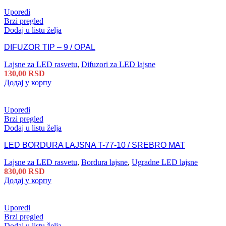
Uporedi
Brzi pregled
Dodaj u listu želja
DIFUZOR TIP – 9 / OPAL
Lajsne za LED rasvetu
,
Difuzori za LED lajsne
130,00
RSD
Додај у корпу
Uporedi
Brzi pregled
Dodaj u listu želja
LED BORDURA LAJSNA T-77-10 / SREBRO MAT
Lajsne za LED rasvetu
,
Bordura lajsne
,
Ugradne LED lajsne
830,00
RSD
Додај у корпу
Uporedi
Brzi pregled
Dodaj u listu želja