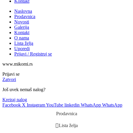
Kontakt
Naslovna
Prodavnica
Novosti
Galerija
Kontakt
O nama
Lista želja
Uporedi
Prijavi / Registruj se
www.mikomi.rs
Prijavi se
Zatvori
Još uvek nemaš nalog?
Kreiraj nalog
Facebook
X
Instagram
YouTube
linkedin
WhatsApp
WhatsApp
Prodavnica
Lista želja