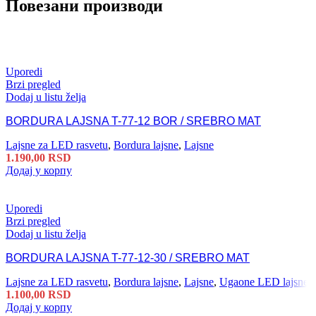
Повезани производи
Uporedi
Brzi pregled
Dodaj u listu želja
BORDURA LAJSNA T-77-12 BOR / SREBRO MAT
Lajsne za LED rasvetu
,
Bordura lajsne
,
Lajsne
1.190,00
RSD
Додај у корпу
Uporedi
Brzi pregled
Dodaj u listu želja
BORDURA LAJSNA T-77-12-30 / SREBRO MAT
Lajsne za LED rasvetu
,
Bordura lajsne
,
Lajsne
,
Ugaone LED lajsne
1.100,00
RSD
Додај у корпу