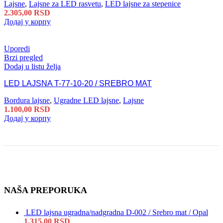
Lajsne
,
Lajsne za LED rasvetu
,
LED lajsne za stepenice
2.305,00
RSD
Додај у корпу
Uporedi
Brzi pregled
Dodaj u listu želja
LED LAJSNA T-77-10-20 / SREBRO MAT
Bordura lajsne
,
Ugradne LED lajsne
,
Lajsne
1.100,00
RSD
Додај у корпу
NAŠA PREPORUKA
LED lajsna ugradna/nadgradna D-002 / Srebro mat / Opal
1.315,00
RSD