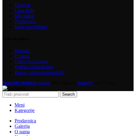
Uporedi
Lista želja
Moj nalog
Prodavnica
Moje porudžbine
Osnovni podaci
Kontakt
O nama
Uslovi korišćenja
Politika refundiranja
Prava i obaveza potrošača
MIKOMI TRADING D.O.O.
2022• Make by
Qudra™
with 💘 love!
Search
Meni
Kategorije
Prodavnica
Galerija
O nama