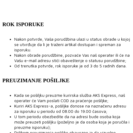
ROK ISPORUKE
Nakon potvrde, Vaša porudžbina ulazi u status obrade u kojoj
se utvrđuje da li je traženi artikal dostupan i spreman za
isporuku.
Nakon obrade porudžbine, pozvaće Vas naš operater ili će na
Vašu e-mail adresu stići obaveštenje o statusu porudžbine;
Od trenutka potvrde, rok isporuke je od 3 do 5 radnih dana.
PREUZIMANJE POŠILJKE
Kada se pošiljku preuzme kurirska služba AKS Express, naš
operater će Vam poslati COD za praćenje pošiljke;
Kuriri AKS Express-a, pošiljke donose na naznačenu adresu
za isporuku u periodu od 08.00 do 19.00 časova;
U tom periodu obezbedite da na adresi bude osoba koja
može preuzeti pošiljku (poželjno je da osoba koja je poručila i
preuzme isporuku);
Prilikom preuzimanja pošiljke obavezno je da vizuelno