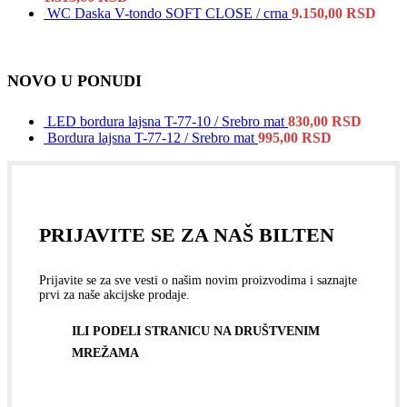
WC Daska V-tondo SOFT CLOSE / crna
9.150,00
RSD
NOVO U PONUDI
LED bordura lajsna T-77-10 / Srebro mat
830,00
RSD
Bordura lajsna T-77-12 / Srebro mat
995,00
RSD
PRIJAVITE SE ZA NAŠ BILTEN
Prijavite se za sve vesti o našim novim proizvodima i saznajte
prvi za naše akcijske prodaje.
ILI PODELI STRANICU NA DRUŠTVENIM
MREŽAMA