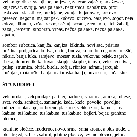
veliko gradiste, svilajinac, boljevac, zajecar, zaječar, knjaževac,
knjazevac, svrljig, bela palanka, babusnica, babušnica, pirot,
leskovac, vlasotince, predejane, vranje, bujanovac, presevo,
preševo, negotin, majdanpek, kučevo, kucevo, barajevo, sopot, bela
crkva, alibunar, vršac, vrsac, sečanj, secanj, zrenjanin, titel, žabalj,
zabalj, temerin, srbobran, vrbas, bačka palanka, backa palanka,
apatin,
sombor, subotica, kanjiža, kanjiza, kikinda, novi sad, pristina,
priština, podgorica, budva, ulcinj, budva, kotor, herceg novi, nikšić,
niksic, banja luka, sarajevo, mostar, tuzla, vukovar, osjek, zagreb,
rijeka, dubrovnik, karlovac, skopje, skoplje, tetovo, veles, gostivar,
prilep, strumica, ohrid, bitola, sofija, ribnica, adrani, jarcujak,
jarčujak, mataruška banja, mataruska banja, novo selo, sirča, sirca
ŠTA NUDIMO
veleprodaja, veleprodaje, partner, partneri, saradnja, adresa, adrese,
svet, voda, sanitarija, sanitarije, kada, kade, povolje, povoljna,
odloženo plaćanje, odlozeno placanje, veliki izbor, kabina, tuš
kabina, tuš kabine, tus kabina, tus kabine, bojleri, bojer, granitne
plocice,
granitne pločice, moderno, novo, srma, srma group, a plus trade, a
plus trejed, safir d, safir-d, jefitine plocice, jevtine plocice, jeftina