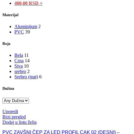
400,00
RSD
+
Materijal
Aluminijum
2
PVC
39
Boja
Bela
11
Crna
14
Siva
10
srebro
2
Srebro (mat)
6
Dužina
Uporedi
Brzi pregled
Dodaj u listu želja
PVC ZAVŠNI ČEP ZA LED PROFIL CAK 02 (DESNI) –