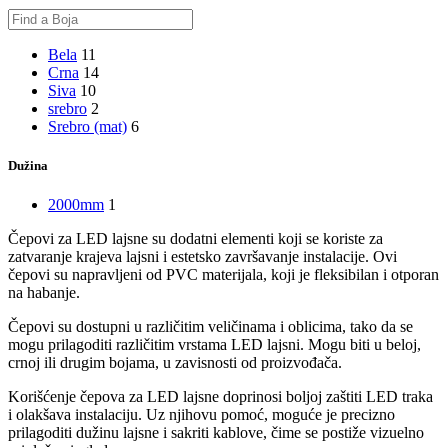
Bela
11
Crna
14
Siva
10
srebro
2
Srebro (mat)
6
Dužina
2000mm
1
Čepovi za LED lajsne su dodatni elementi koji se koriste za
zatvaranje krajeva lajsni i estetsko završavanje instalacije. Ovi
čepovi su napravljeni od PVC materijala, koji je fleksibilan i otporan
na habanje.
Čepovi su dostupni u različitim veličinama i oblicima, tako da se
mogu prilagoditi različitim vrstama LED lajsni. Mogu biti u beloj,
crnoj ili drugim bojama, u zavisnosti od proizvođača.
Korišćenje čepova za LED lajsne doprinosi boljoj zaštiti LED traka
i olakšava instalaciju. Uz njihovu pomoć, moguće je precizno
prilagoditi dužinu lajsne i sakriti kablove, čime se postiže vizuelno