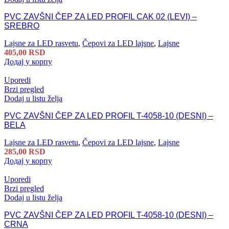
PVC ZAVŠNI ČEP ZA LED PROFIL CAK 02 (LEVI) –
SREBRO
Lajsne za LED rasvetu
,
Čepovi za LED lajsne
,
Lajsne
405,00
RSD
Додај у корпу
Uporedi
Brzi pregled
Dodaj u listu želja
PVC ZAVŠNI ČEP ZA LED PROFIL T-4058-10 (DESNI) –
BELA
Lajsne za LED rasvetu
,
Čepovi za LED lajsne
,
Lajsne
285,00
RSD
Додај у корпу
Uporedi
Brzi pregled
Dodaj u listu želja
PVC ZAVŠNI ČEP ZA LED PROFIL T-4058-10 (DESNI) –
CRNA