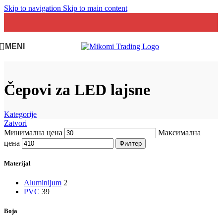
Skip to navigation
Skip to main content
MENI
Čepovi za LED lajsne
Kategorije
Zatvori
Минимална цена
Максимална
цена
Филтер
Materijal
Aluminijum
2
PVC
39
Boja