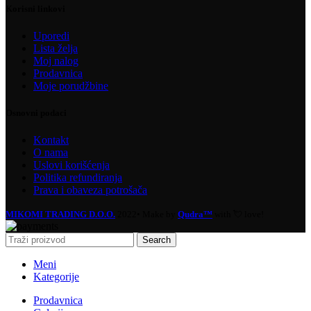
Korisni linkovi
Uporedi
Lista želja
Moj nalog
Prodavnica
Moje porudžbine
Osnovni podaci
Kontakt
O nama
Uslovi korišćenja
Politika refundiranja
Prava i obaveza potrošača
MIKOMI TRADING D.O.O.
2022• Make by
Qudra™
with 💘 love!
Search
Meni
Kategorije
Prodavnica