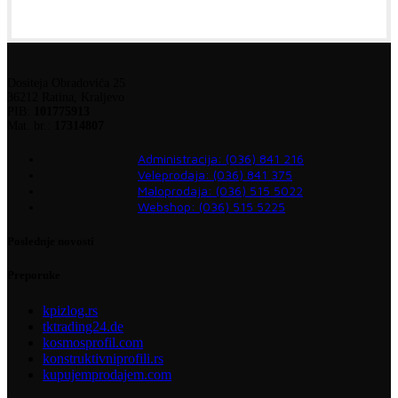
Dositeja Obradovića 25
36212 Ratina, Kraljevo
PIB:
101775913
Mat. br.:
17314807
Administracija: (036) 841 216
Veleprodaja: (036) 841 375
Maloprodaja: (036) 515 5022
Webshop: (036) 515 5225
Poslednje novosti
Preporuke
kpizlog.rs
tktrading24.de
kosmosprofil.com
konstruktivniprofili.rs
kupujemprodajem.com