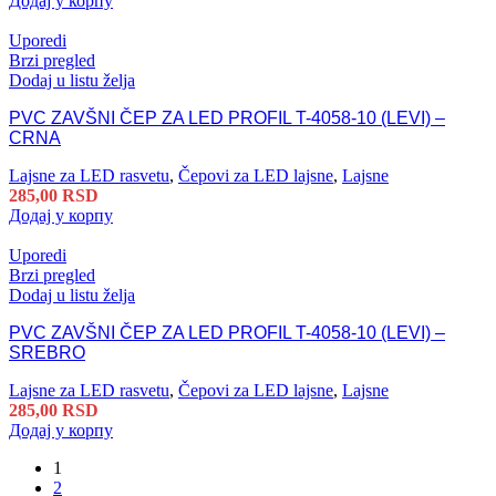
Додај у корпу
Uporedi
Brzi pregled
Dodaj u listu želja
PVC ZAVŠNI ČEP ZA LED PROFIL T-4058-10 (LEVI) –
CRNA
Lajsne za LED rasvetu
,
Čepovi za LED lajsne
,
Lajsne
285,00
RSD
Додај у корпу
Uporedi
Brzi pregled
Dodaj u listu želja
PVC ZAVŠNI ČEP ZA LED PROFIL T-4058-10 (LEVI) –
SREBRO
Lajsne za LED rasvetu
,
Čepovi za LED lajsne
,
Lajsne
285,00
RSD
Додај у корпу
1
2