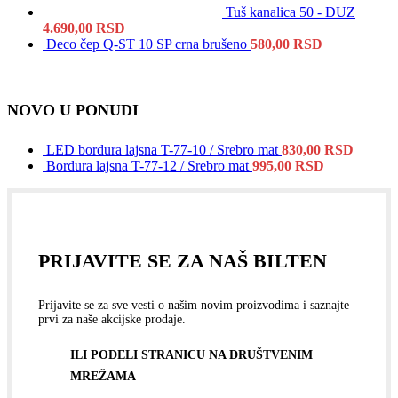
Tuš kanalica 50 - DUZ
4.690,00
RSD
Deco čep Q-ST 10 SP crna brušeno
580,00
RSD
NOVO U PONUDI
LED bordura lajsna T-77-10 / Srebro mat
830,00
RSD
Bordura lajsna T-77-12 / Srebro mat
995,00
RSD
PRIJAVITE SE ZA NAŠ BILTEN
Prijavite se za sve vesti o našim novim proizvodima i saznajte
prvi za naše akcijske prodaje.
ILI PODELI STRANICU NA DRUŠTVENIM
MREŽAMA