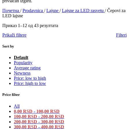
privlačan izgled.
Почетна
/
Prodavnica
/
Lajsne
/
Lajsne za LED rasvetu
/
Čepovi za
LED lajsne
Приказ 1–12 од 43 резултата
Prikaži filtere
Filteri
Sort by
Default
Popularity
Average rating
Newness
Price: low to high
Price: high to low
Price filter
All
0,00
RSD
-
100,00
RSD
100,00
RSD
-
200,00
RSD
200,00
RSD
-
300,00
RSD
300,00
RSD
-
400,00
RSD