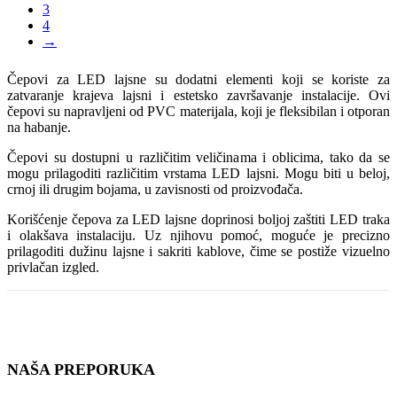
3
4
→
Čepovi za LED lajsne su dodatni elementi koji se koriste za
zatvaranje krajeva lajsni i estetsko završavanje instalacije. Ovi
čepovi su napravljeni od PVC materijala, koji je fleksibilan i otporan
na habanje.
Čepovi su dostupni u različitim veličinama i oblicima, tako da se
mogu prilagoditi različitim vrstama LED lajsni. Mogu biti u beloj,
crnoj ili drugim bojama, u zavisnosti od proizvođača.
Korišćenje čepova za LED lajsne doprinosi boljoj zaštiti LED traka
i olakšava instalaciju. Uz njihovu pomoć, moguće je precizno
prilagoditi dužinu lajsne i sakriti kablove, čime se postiže vizuelno
privlačan izgled.
NAŠA PREPORUKA