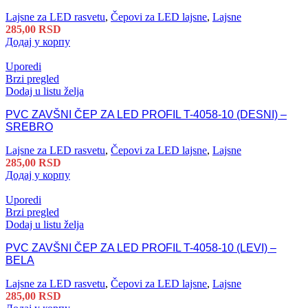
Lajsne za LED rasvetu
,
Čepovi za LED lajsne
,
Lajsne
285,00
RSD
Додај у корпу
Uporedi
Brzi pregled
Dodaj u listu želja
PVC ZAVŠNI ČEP ZA LED PROFIL T-4058-10 (DESNI) –
SREBRO
Lajsne za LED rasvetu
,
Čepovi za LED lajsne
,
Lajsne
285,00
RSD
Додај у корпу
Uporedi
Brzi pregled
Dodaj u listu želja
PVC ZAVŠNI ČEP ZA LED PROFIL T-4058-10 (LEVI) –
BELA
Lajsne za LED rasvetu
,
Čepovi za LED lajsne
,
Lajsne
285,00
RSD