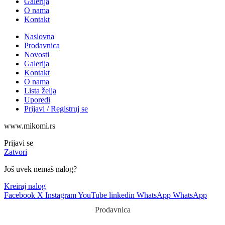
Galerija
O nama
Kontakt
Naslovna
Prodavnica
Novosti
Galerija
Kontakt
O nama
Lista želja
Uporedi
Prijavi / Registruj se
www.mikomi.rs
Prijavi se
Zatvori
Još uvek nemaš nalog?
Kreiraj nalog
Facebook
X
Instagram
YouTube
linkedin
WhatsApp
WhatsApp
Prodavnica