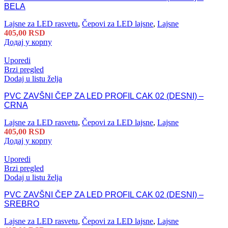
BELA
Lajsne za LED rasvetu
,
Čepovi za LED lajsne
,
Lajsne
405,00
RSD
Додај у корпу
Uporedi
Brzi pregled
Dodaj u listu želja
PVC ZAVŠNI ČEP ZA LED PROFIL CAK 02 (DESNI) –
CRNA
Lajsne za LED rasvetu
,
Čepovi za LED lajsne
,
Lajsne
405,00
RSD
Додај у корпу
Uporedi
Brzi pregled
Dodaj u listu želja
PVC ZAVŠNI ČEP ZA LED PROFIL CAK 02 (DESNI) –
SREBRO
Lajsne za LED rasvetu
,
Čepovi za LED lajsne
,
Lajsne