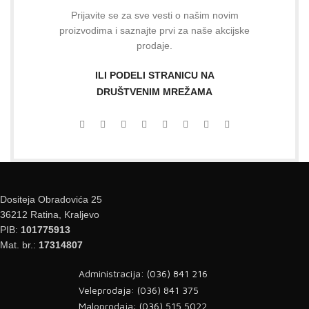
Prijavite se za sve vesti o našim novim
proizvodima i saznajte prvi za naše akcijske
prodaje.
ILI PODELI STRANICU NA
DRUŠTVENIM MREŽAMA
Dositeja Obradovića 25
36212 Ratina, Kraljevo
PIB:
101775913
Mat. br.:
17314807
Administracija: (036) 841 216
Veleprodaja: (036) 841 375
Maloprodaja: (036) 515 5022