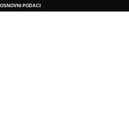
OSNOVNI PODACI
Kontakt
O nama
Uslovi korišćenja
Politika refundiranja
Prava i obaveza potrošača
MIKOMI TRADING D.O.O.
2022• Make by
Qudra™
with 💘 love!
Facebook
X
Instagram
YouTube
linkedin
WhatsApp
Prodavnica
Filteri
Lista želja
Korpa
Moj nalog