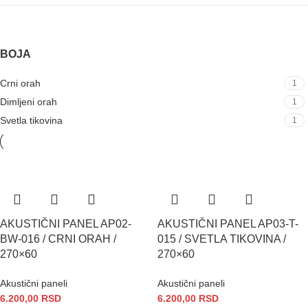
BOJA
Crni orah
1
Dimljeni orah
1
Svetla tikovina
1
AKUSTIČNI PANEL AP02-
AKUSTIČNI PANEL AP03-T-
BW-016 / CRNI ORAH /
015 / SVETLA TIKOVINA /
270×60
270×60
Akustični paneli
Akustični paneli
6.200,00
RSD
6.200,00
RSD