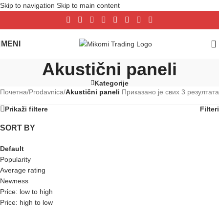
Skip to navigation
Skip to main content
MENI
Akustični paneli
Kategorije
Почетна
/
Prodavnica
/
Akustični paneli
Приказано је свих 3 резултата
Prikaži filtere
Filteri
SORT BY
Default
Popularity
Average rating
Newness
Price: low to high
Price: high to low