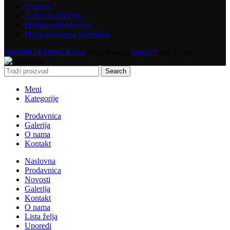
O nama
Uslovi korišćenja
Politika refundiranja
Prava i obaveza potrošača
MIKOMI TRADING D.O.O.
2022• Make by
Qudra™
with 💘 love!
Search
Meni
Kategorije
Prodavnica
Galerija
O nama
Kontakt
Naslovna
Prodavnica
Novosti
Galerija
Kontakt
O nama
Lista želja
Uporedi