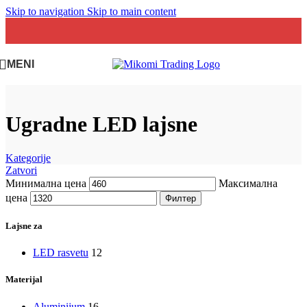
Skip to navigation
Skip to main content
MENI
Ugradne LED lajsne
Kategorije
Zatvori
Минимална цена
Максимална
цена
Филтер
Lajsne za
LED rasvetu
12
Materijal
Aluminijum
16