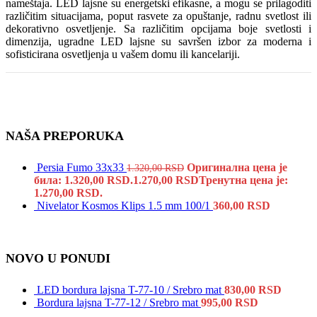
nameštaja. LED lajsne su energetski efikasne, a mogu se prilagoditi
različitim situacijama, poput rasvete za opuštanje, radnu svetlost ili
dekorativno osvetljenje. Sa različitim opcijama boje svetlosti i
dimenzija, ugradne LED lajsne su savršen izbor za moderna i
sofisticirana osvetljenja u vašem domu ili kancelariji.
NAŠA PREPORUKA
Persia Fumo 33x33
Оригинална цена је
1.320,00
RSD
била: 1.320,00 RSD.
1.270,00
RSD
Тренутна цена је:
1.270,00 RSD.
Nivelator Kosmos Klips 1.5 mm 100/1
360,00
RSD
NOVO U PONUDI
LED bordura lajsna T-77-10 / Srebro mat
830,00
RSD
Bordura lajsna T-77-12 / Srebro mat
995,00
RSD