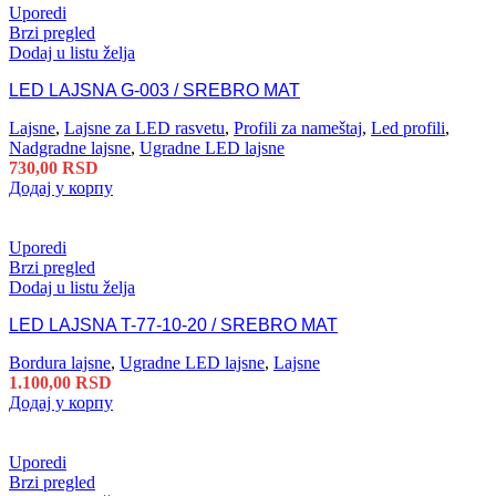
Uporedi
Brzi pregled
Dodaj u listu želja
LED LAJSNA G-003 / SREBRO MAT
Lajsne
,
Lajsne za LED rasvetu
,
Profili za nameštaj
,
Led profili
,
Nadgradne lajsne
,
Ugradne LED lajsne
730,00
RSD
Додај у корпу
Uporedi
Brzi pregled
Dodaj u listu želja
LED LAJSNA T-77-10-20 / SREBRO MAT
Bordura lajsne
,
Ugradne LED lajsne
,
Lajsne
1.100,00
RSD
Додај у корпу
Uporedi
Brzi pregled