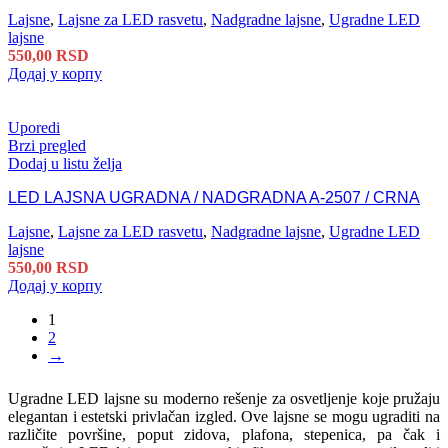
Lajsne
,
Lajsne za LED rasvetu
,
Nadgradne lajsne
,
Ugradne LED
lajsne
550,00
RSD
Додај у корпу
Uporedi
Brzi pregled
Dodaj u listu želja
LED LAJSNA UGRADNA / NADGRADNA A-2507 / CRNA
Lajsne
,
Lajsne za LED rasvetu
,
Nadgradne lajsne
,
Ugradne LED
lajsne
550,00
RSD
Додај у корпу
1
2
→
Ugradne LED lajsne su moderno rešenje za osvetljenje koje pružaju
elegantan i estetski privlačan izgled. Ove lajsne se mogu ugraditi na
različite površine, poput zidova, plafona, stepenica, pa čak i