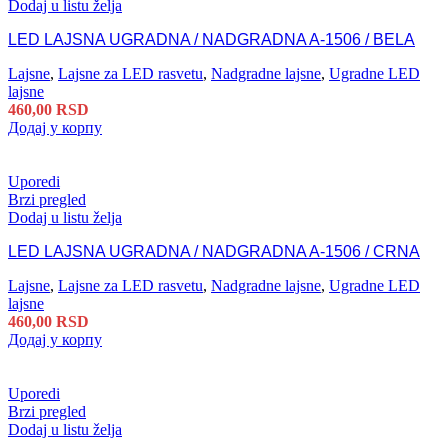
Dodaj u listu želja
LED LAJSNA UGRADNA / NADGRADNA A-1506 / BELA
Lajsne
,
Lajsne za LED rasvetu
,
Nadgradne lajsne
,
Ugradne LED
lajsne
460,00
RSD
Додај у корпу
Uporedi
Brzi pregled
Dodaj u listu želja
LED LAJSNA UGRADNA / NADGRADNA A-1506 / CRNA
Lajsne
,
Lajsne za LED rasvetu
,
Nadgradne lajsne
,
Ugradne LED
lajsne
460,00
RSD
Додај у корпу
Uporedi
Brzi pregled
Dodaj u listu želja