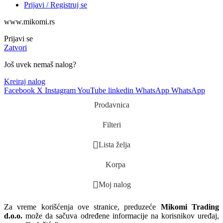
Prijavi / Registruj se
www.mikomi.rs
Prijavi se
Zatvori
Još uvek nemaš nalog?
Kreiraj nalog
Facebook
X
Instagram
YouTube
linkedin
WhatsApp
WhatsApp
Prodavnica
Filteri
Lista želja
Korpa
Moj nalog
Za vreme korišćenja ove stranice, preduzeće
Mikomi Trading
d.o.o.
može da sačuva određene informacije na korisnikov uređaj,