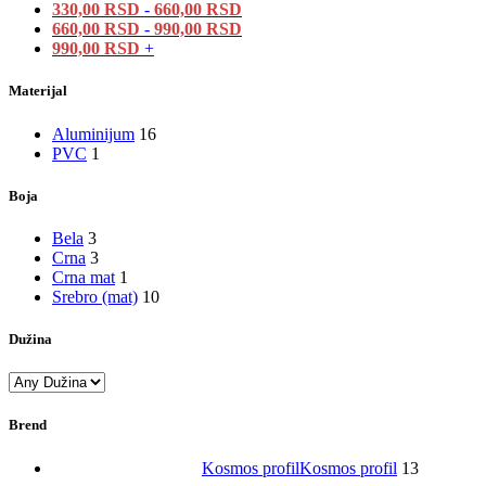
330,00
RSD
-
660,00
RSD
660,00
RSD
-
990,00
RSD
990,00
RSD
+
Materijal
Aluminijum
16
PVC
1
Boja
Bela
3
Crna
3
Crna mat
1
Srebro (mat)
10
Dužina
Brend
Kosmos profil
Kosmos profil
13