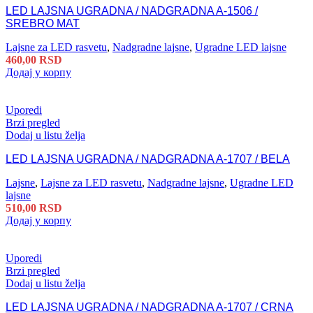
LED LAJSNA UGRADNA / NADGRADNA A-1506 /
SREBRO MAT
Lajsne za LED rasvetu
,
Nadgradne lajsne
,
Ugradne LED lajsne
460,00
RSD
Додај у корпу
Uporedi
Brzi pregled
Dodaj u listu želja
LED LAJSNA UGRADNA / NADGRADNA A-1707 / BELA
Lajsne
,
Lajsne za LED rasvetu
,
Nadgradne lajsne
,
Ugradne LED
lajsne
510,00
RSD
Додај у корпу
Uporedi
Brzi pregled
Dodaj u listu želja
LED LAJSNA UGRADNA / NADGRADNA A-1707 / CRNA