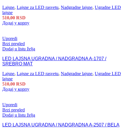
Lajsne
,
Lajsne za LED rasvetu
,
Nadgradne lajsne
,
Ugradne LED
lajsne
510,00
RSD
Додај у корпу
Uporedi
Brzi pregled
Dodaj u listu želja
LED LAJSNA UGRADNA / NADGRADNA A-1707 /
SREBRO MAT
Lajsne
,
Lajsne za LED rasvetu
,
Nadgradne lajsne
,
Ugradne LED
lajsne
510,00
RSD
Додај у корпу
Uporedi
Brzi pregled
Dodaj u listu želja
LED LAJSNA UGRADNA / NADGRADNA A-2507 / BELA