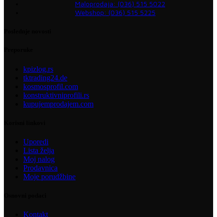
Maloprodaja: (036) 515 5022
Webshop: (036) 515 5225
Poslednje novosti
Preporuke
kpizlog.rs
tktrading24.de
kosmosprofil.com
konstruktivniprofili.rs
kupujemprodajem.com
Korisni linkovi
Uporedi
Lista želja
Moj nalog
Prodavnica
Moje porudžbine
Osnovni podaci
Kontakt