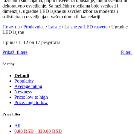
različitim situacijama, poput rasvete za opuštanje, radnu svetlost ili
dekorativno osvetljenje. Sa različitim opcijama boje svetlosti i
dimenzija, ugradne LED lajsne su savršen izbor za moderna i
sofisticirana osvetljenja u vašem domu ili kancelariji.
Почетна
/
Prodavnica
/
Lajsne
/
Lajsne za LED rasvetu
/
Ugradne
LED lajsne
Приказ 1–12 од 17 резултата
Prikaži filtere
Filteri
Sort by
Default
Popularity
Average rating
Newness
Price: low to high
Price: high to low
Price filter
All
0,00
RSD
-
330,00
RSD