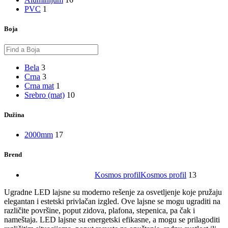
PVC
1
Boja
Bela
3
Crna
3
Crna mat
1
Srebro (mat)
10
Dužina
2000mm
17
Brend
Kosmos profil
Kosmos profil
13
Ugradne LED lajsne su moderno rešenje za osvetljenje koje pružaju
elegantan i estetski privlačan izgled. Ove lajsne se mogu ugraditi na
različite površine, poput zidova, plafona, stepenica, pa čak i
nameštaja. LED lajsne su energetski efikasne, a mogu se prilagoditi