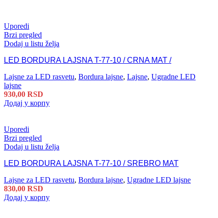
Uporedi
Brzi pregled
Dodaj u listu želja
LED BORDURA LAJSNA T-77-10 / CRNA MAT /
Lajsne za LED rasvetu
,
Bordura lajsne
,
Lajsne
,
Ugradne LED
lajsne
930,00
RSD
Додај у корпу
Uporedi
Brzi pregled
Dodaj u listu želja
LED BORDURA LAJSNA T-77-10 / SREBRO MAT
Lajsne za LED rasvetu
,
Bordura lajsne
,
Ugradne LED lajsne
830,00
RSD
Додај у корпу