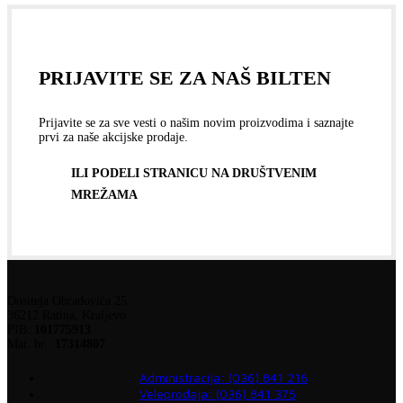
PRIJAVITE SE ZA NAŠ BILTEN
Prijavite se za sve vesti o našim novim proizvodima i saznajte
prvi za naše akcijske prodaje.
ILI PODELI STRANICU NA DRUŠTVENIM
MREŽAMA
Dositeja Obradovića 25
36212 Ratina, Kraljevo
PIB:
101775913
Mat. br.:
17314807
Administracija: (036) 841 216
Veleprodaja: (036) 841 375