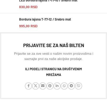
LED bordura lajsna T-77-10 / Srebro mat
830,00
RSD
Bordura lajsna T-77-12 / Srebro mat
995,00
RSD
PRIJAVITE SE ZA NAŠ BILTEN
Prijavite se za sve vesti o našim novim proizvodima i
saznajte prvi za naše akcijske prodaje.
ILI PODELI STRANICU NA DRUŠTVENIM
MREŽAMA