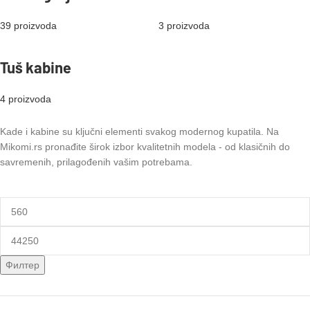
39 proizvoda
3 proizvoda
Tuš kabine
4 proizvoda
Kade i kabine su ključni elementi svakog modernog kupatila. Na
Mikomi.rs pronađite širok izbor kvalitetnih modela - od klasičnih do
savremenih, prilagođenih vašim potrebama.
Филтер