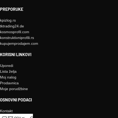
PREPORUKE
kpizlog.rs
tktrading24.de
kosmosprofil.com
konstruktivniprofili.rs
kupujemprodajem.com
KORISNI LINKOVI
Uporedi
Lista želja
Moj nalog
Prodavnica
Moje porudžbine
OSNOVNI PODACI
Kontakt
O nama