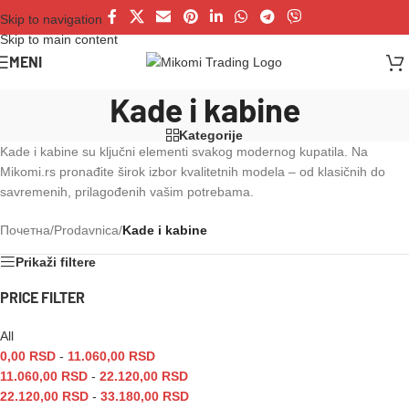
Skip to navigation
Skip to main content
MENI
Kade i kabine
Kategorije
Kade i kabine su ključni elementi svakog modernog kupatila. Na
Mikomi.rs pronađite širok izbor kvalitetnih modela – od klasičnih do
savremenih, prilagođenih vašim potrebama.
Почетна
/
Prodavnica
/
Kade i kabine
Prikaži filtere
PRICE FILTER
All
0,00
RSD
-
11.060,00
RSD
11.060,00
RSD
-
22.120,00
RSD
22.120,00
RSD
-
33.180,00
RSD