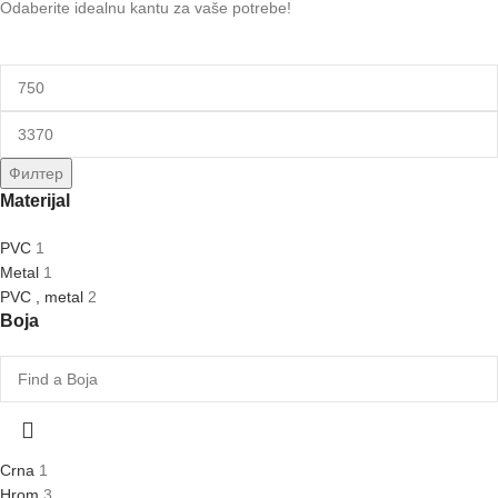
Odaberite idealnu kantu za vaše potrebe!
Филтер
Materijal
PVC
1
Metal
1
PVC , metal
2
Boja
Crna
1
Hrom
3