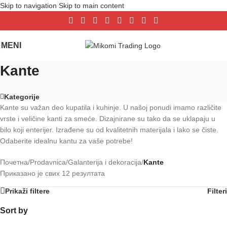
Skip to navigation
Skip to main content
MENI
Kante
Kategorije
Kante su važan deo kupatila i kuhinje. U našoj ponudi imamo različite
vrste i veličine kanti za smeće. Dizajnirane su tako da se uklapaju u
bilo koji enterijer. Izrađene su od kvalitetnih materijala i lako se čiste.
Odaberite idealnu kantu za vaše potrebe!
Почетна
/
Prodavnica
/
Galanterija i dekoracija
/
Kante
Приказано је свих 12 резултата
Prikaži filtere
Filteri
Sort by