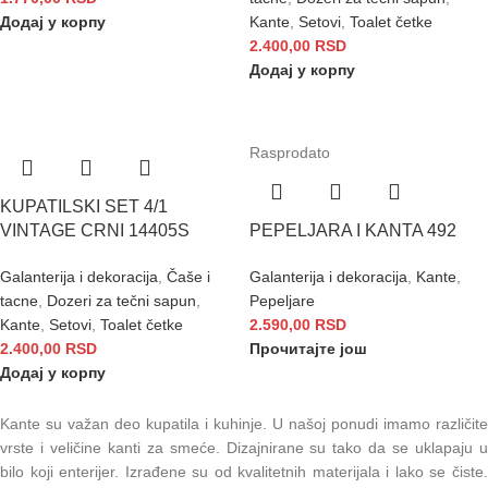
Додај у корпу
Kante
,
Setovi
,
Toalet četke
2.400,00
RSD
Додај у корпу
Rasprodato
KUPATILSKI SET 4/1
VINTAGE CRNI 14405S
PEPELJARA I KANTA 492
Galanterija i dekoracija
,
Čaše i
Galanterija i dekoracija
,
Kante
,
tacne
,
Dozeri za tečni sapun
,
Pepeljare
Kante
,
Setovi
,
Toalet četke
2.590,00
RSD
2.400,00
RSD
Прочитајте још
Додај у корпу
Kante su važan deo kupatila i kuhinje. U našoj ponudi imamo različite
vrste i veličine kanti za smeće. Dizajnirane su tako da se uklapaju u
bilo koji enterijer. Izrađene su od kvalitetnih materijala i lako se čiste.