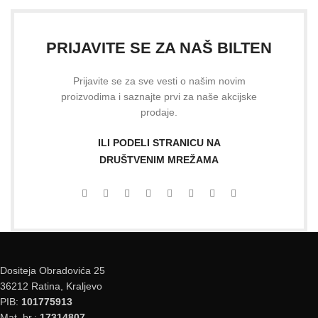
PRIJAVITE SE ZA NAŠ BILTEN
Prijavite se za sve vesti o našim novim
proizvodima i saznajte prvi za naše akcijske
prodaje.
ILI PODELI STRANICU NA
DRUŠTVENIM MREŽAMA
Dositeja Obradovića 25
36212 Ratina, Kraljevo
PIB:
101775913
Mat. br.:
17314807