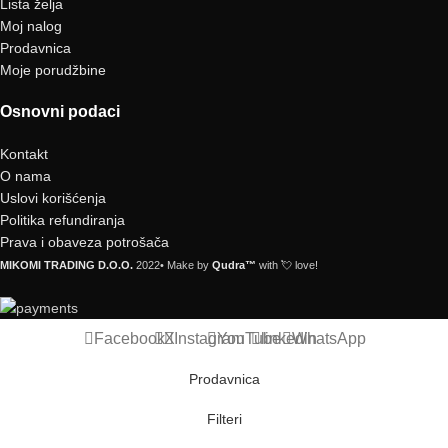
Lista želja
Moj nalog
Prodavnica
Moje porudžbine
Osnovni podaci
Kontakt
O nama
Uslovi korišćenja
Politika refundiranja
Prava i obaveza potrošača
MIKOMI TRADING D.O.O.
2022• Make by
Qudra™
with 💘 love!
Facebook
X
Instagram
YouTube
linkedin
WhatsApp
Prodavnica
Filteri