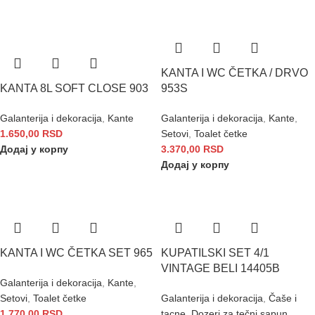
KANTA I WC ČETKA / DRVO
KANTA 8L SOFT CLOSE 903
953S
Galanterija i dekoracija
,
Kante
Galanterija i dekoracija
,
Kante
,
1.650,00
RSD
Setovi
,
Toalet četke
Додај у корпу
3.370,00
RSD
Додај у корпу
KANTA I WC ČETKA SET 965
KUPATILSKI SET 4/1
VINTAGE BELI 14405B
Galanterija i dekoracija
,
Kante
,
Setovi
,
Toalet četke
Galanterija i dekoracija
,
Čaše i
1.770,00
RSD
tacne
,
Dozeri za tečni sapun
,