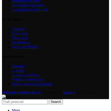
kosmosprofil.com
konstruktivniprofili.rs
kupujemprodajem.com
Korisni linkovi
Uporedi
Lista želja
Moj nalog
Prodavnica
Moje porudžbine
Osnovni podaci
Kontakt
O nama
Uslovi korišćenja
Politika refundiranja
Prava i obaveza potrošača
MIKOMI TRADING D.O.O.
2022• Make by
Qudra™
with 💘 love!
Search
Meni