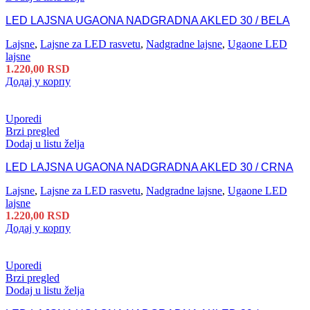
LED LAJSNA UGAONA NADGRADNA AKLED 30 / BELA
Lajsne
,
Lajsne za LED rasvetu
,
Nadgradne lajsne
,
Ugaone LED
lajsne
1.220,00
RSD
Додај у корпу
Uporedi
Brzi pregled
Dodaj u listu želja
LED LAJSNA UGAONA NADGRADNA AKLED 30 / CRNA
Lajsne
,
Lajsne za LED rasvetu
,
Nadgradne lajsne
,
Ugaone LED
lajsne
1.220,00
RSD
Додај у корпу
Uporedi
Brzi pregled
Dodaj u listu želja