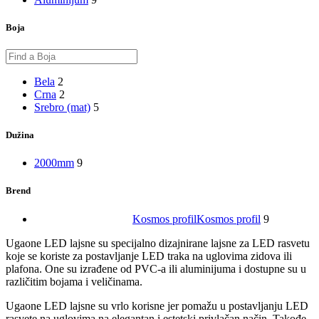
Boja
Bela
2
Crna
2
Srebro (mat)
5
Dužina
2000mm
9
Brend
Kosmos profil
Kosmos profil
9
Ugaone LED lajsne su specijalno dizajnirane lajsne za LED rasvetu
koje se koriste za postavljanje LED traka na uglovima zidova ili
plafona. One su izrađene od PVC-a ili aluminijuma i dostupne su u
različitim bojama i veličinama.
Ugaone LED lajsne su vrlo korisne jer pomažu u postavljanju LED
rasvete na uglovima na elegantan i estetski privlačan način. Takođe,