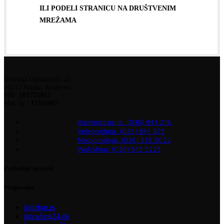
ILI PODELI STRANICU NA DRUŠTVENIM
MREŽAMA
Dositeja Obradovića 25
36212 Ratina, Kraljevo
PIB:
101775913
Mat. br.:
17314807
Administracija: (036) 841 216
Veleprodaja: (036) 841 375
Maloprodaja: (036) 515 5022
Webshop: (036) 515 5225
Poslednje novosti
Preporuke
kpizlog.rs
tktrading24.de