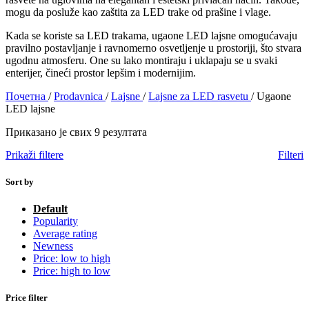
mogu da posluže kao zaštita za LED trake od prašine i vlage.
Kada se koriste sa LED trakama, ugaone LED lajsne omogućavaju
pravilno postavljanje i ravnomerno osvetljenje u prostoriji, što stvara
ugodnu atmosferu. One su lako montiraju i uklapaju se u svaki
enterijer, čineći prostor lepšim i modernijim.
Почетна
/
Prodavnica
/
Lajsne
/
Lajsne za LED rasvetu
/
Ugaone
LED lajsne
Приказано је свих 9 резултата
Prikaži filtere
Filteri
Sort by
Default
Popularity
Average rating
Newness
Price: low to high
Price: high to low
Price filter