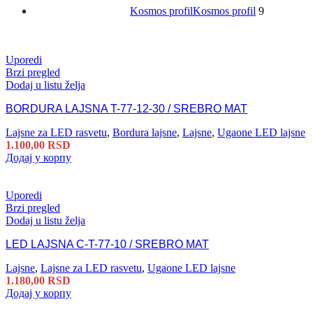
Kosmos profil
Kosmos profil
9
Uporedi
Brzi pregled
Dodaj u listu želja
BORDURA LAJSNA T-77-12-30 / SREBRO MAT
Lajsne za LED rasvetu
,
Bordura lajsne
,
Lajsne
,
Ugaone LED lajsne
1.100,00
RSD
Додај у корпу
Uporedi
Brzi pregled
Dodaj u listu želja
LED LAJSNA C-T-77-10 / SREBRO MAT
Lajsne
,
Lajsne za LED rasvetu
,
Ugaone LED lajsne
1.180,00
RSD
Додај у корпу