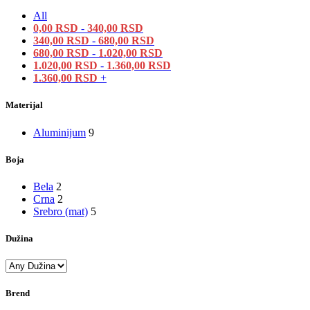
All
0,00
RSD
-
340,00
RSD
340,00
RSD
-
680,00
RSD
680,00
RSD
-
1.020,00
RSD
1.020,00
RSD
-
1.360,00
RSD
1.360,00
RSD
+
Materijal
Aluminijum
9
Boja
Bela
2
Crna
2
Srebro (mat)
5
Dužina
Brend