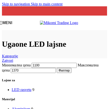
Skip to navigation
Skip to main content
MENI
Ugaone LED lajsne
Kategorije
Zatvori
Минимална цена
Максимална
цена
Филтер
Lajsne za
LED rasvetu
9
Materijal
Aluminijum
9