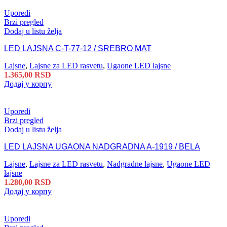
Uporedi
Brzi pregled
Dodaj u listu želja
LED LAJSNA C-T-77-12 / SREBRO MAT
Lajsne
,
Lajsne za LED rasvetu
,
Ugaone LED lajsne
1.365,00
RSD
Додај у корпу
Uporedi
Brzi pregled
Dodaj u listu želja
LED LAJSNA UGAONA NADGRADNA A-1919 / BELA
Lajsne
,
Lajsne za LED rasvetu
,
Nadgradne lajsne
,
Ugaone LED
lajsne
1.280,00
RSD
Додај у корпу
Uporedi