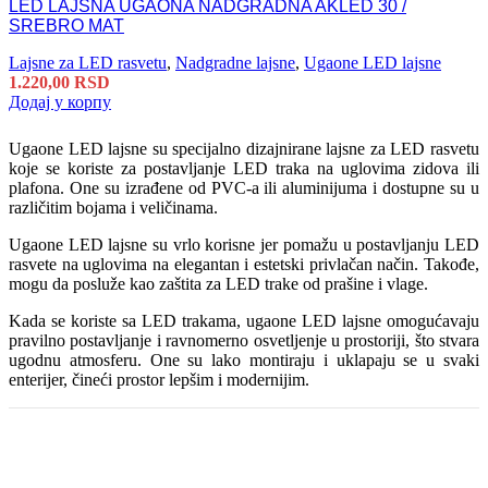
LED LAJSNA UGAONA NADGRADNA AKLED 30 /
SREBRO MAT
Lajsne za LED rasvetu
,
Nadgradne lajsne
,
Ugaone LED lajsne
1.220,00
RSD
Додај у корпу
Ugaone LED lajsne su specijalno dizajnirane lajsne za LED rasvetu
koje se koriste za postavljanje LED traka na uglovima zidova ili
plafona. One su izrađene od PVC-a ili aluminijuma i dostupne su u
različitim bojama i veličinama.
Ugaone LED lajsne su vrlo korisne jer pomažu u postavljanju LED
rasvete na uglovima na elegantan i estetski privlačan način. Takođe,
mogu da posluže kao zaštita za LED trake od prašine i vlage.
Kada se koriste sa LED trakama, ugaone LED lajsne omogućavaju
pravilno postavljanje i ravnomerno osvetljenje u prostoriji, što stvara
ugodnu atmosferu. One su lako montiraju i uklapaju se u svaki
enterijer, čineći prostor lepšim i modernijim.