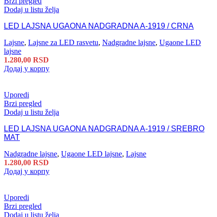
Brzi pregled
Dodaj u listu želja
LED LAJSNA UGAONA NADGRADNA A-1919 / CRNA
Lajsne
,
Lajsne za LED rasvetu
,
Nadgradne lajsne
,
Ugaone LED
lajsne
1.280,00
RSD
Додај у корпу
Uporedi
Brzi pregled
Dodaj u listu želja
LED LAJSNA UGAONA NADGRADNA A-1919 / SREBRO
MAT
Nadgradne lajsne
,
Ugaone LED lajsne
,
Lajsne
1.280,00
RSD
Додај у корпу
Uporedi
Brzi pregled
Dodaj u listu želja