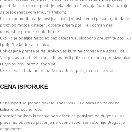
paket da slučajno ne postoje neka vidna oštećenja (paketi se pakuju
sa prepoznatljivom MIKOMI trakom);
Ukoliko primetite da je pošiljka značajno oštećena i posumnjate da je
proizvod možda oštećen, odbijte prijem pošiljke i odmah nas
obavestite preko kontakt forme.
Ukoliko je pošiljka naizgled bez oštećenja, slobodno preuzmite pošiljku
i potpišite kuriru adresnicu;
Uobičajena praksa je da ukoliko Vas kurir ne pronađe na adresi, da
Vas pozove na telefon koji ste ostavili prilikom kreiranja porudžbenice
i ugovori novi termin isporuke;
Ukoliko Vas i tada ne pronađe na adresi, pošiljka nam se vraća.
CENA ISPORUKE
Cena isporuke jednog paketa iznosi 650.00 dinara i ne zavisi od
količine poručene robe;
Potrošač prilikom kreiranja porudžbenice pritiskom na dugme PLATI
preuzima obavezu plaćanja naručene robe, sem ako nije drugačije
dogovoreno.