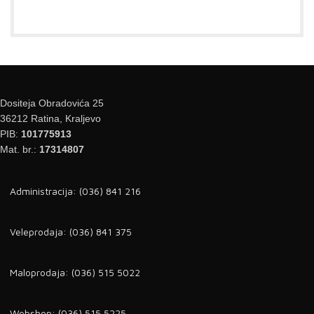
Dositeja Obradovića 25
36212 Ratina, Kraljevo
PIB:
101775913
Mat. br.:
17314807
Administracija: (036) 841 216
Veleprodaja: (036) 841 375
Maloprodaja: (036) 515 5022
Webshop: (036) 515 5225