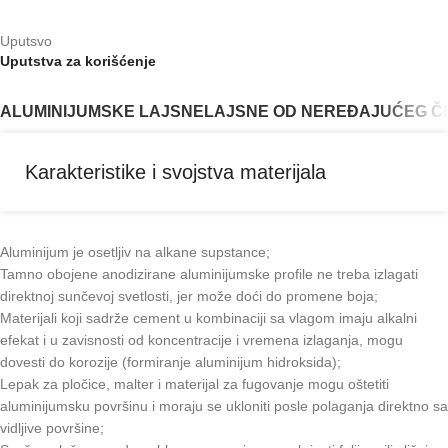
Uputsvo
Uputstva za korišćenje
ALUMINIJUMSKE LAJSNE
LAJSNE OD NEREĐAJUĆEG Č
Karakteristike i svojstva materijala
Aluminijum je osetljiv na alkane supstance;
Tamno obojene anodizirane aluminijumske profile ne treba izlagati
direktnoj sunčevoj svetlosti, jer može doći do promene boja;
Materijali koji sadrže cement u kombinaciji sa vlagom imaju alkalni
efekat i u zavisnosti od koncentracije i vremena izlaganja, mogu
dovesti do korozije (formiranje aluminijum hidroksida);
Lepak za pločice, malter i materijal za fugovanje mogu oštetiti
aluminijumsku površinu i moraju se ukloniti posle polaganja direktno sa
vidljive površine;