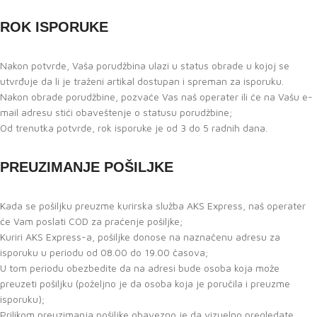
ROK ISPORUKE
Nakon potvrde, Vaša porudžbina ulazi u status obrade u kojoj se
utvrđuje da li je traženi artikal dostupan i spreman za isporuku.
Nakon obrade porudžbine, pozvaće Vas naš operater ili će na Vašu e-
mail adresu stići obaveštenje o statusu porudžbine;
Od trenutka potvrde, rok isporuke je od 3 do 5 radnih dana.
PREUZIMANJE POŠILJKE
Kada se pošiljku preuzme kurirska služba AKS Express, naš operater
će Vam poslati COD za praćenje pošiljke;
Kuriri AKS Express-a, pošiljke donose na naznačenu adresu za
isporuku u periodu od 08.00 do 19.00 časova;
U tom periodu obezbedite da na adresi bude osoba koja može
preuzeti pošiljku (poželjno je da osoba koja je poručila i preuzme
isporuku);
Prilikom preuzimanja pošiljke obavezno je da vizuelno pregledate