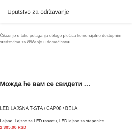
Uputstvo za održavanje
Čišćenje u toku polaganja obloge pločica komercijalno dostupnim
sredstvima za čišćenje u domaćinstvu.
Можда ће вам се свидети …
LED LAJSNA T-STA / CAP08 / BELA
Lajsne
,
Lajsne za LED rasvetu
,
LED lajsne za stepenice
2.305,00
RSD