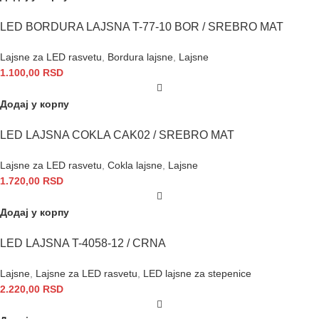
LED BORDURA LAJSNA T-77-10 BOR / SREBRO MAT
Lajsne za LED rasvetu
,
Bordura lajsne
,
Lajsne
1.100,00
RSD
Додај у корпу
LED LAJSNA COKLA CAK02 / SREBRO MAT
Lajsne za LED rasvetu
,
Cokla lajsne
,
Lajsne
1.720,00
RSD
Додај у корпу
LED LAJSNA T-4058-12 / CRNA
Lajsne
,
Lajsne za LED rasvetu
,
LED lajsne za stepenice
2.220,00
RSD