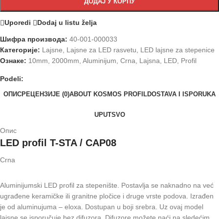
ДОДАЈ У КОРПУ
Uporedi
Dodaj u listu želja
Шифра производа:
40-001-000033
Категорије:
Lajsne
,
Lajsne za LED rasvetu
,
LED lajsne za stepenice
Ознаке:
10mm
,
2000mm
,
Aluminijum
,
Crna
,
Lajsna
,
LED
,
Profil
Podeli:
ОПИС
РЕЦЕНЗИЈЕ (0)
ABOUT KOSMOS PROFIL
DOSTAVA I ISPORUKA
UPUTSVO
Опис
LED profil T-STA / CAP08
Crna
Aluminijumski LED profil za stepenište. Postavlja se naknadno na već
ugrađene keramičke ili granitne pločice i druge vrste podova. Izrađen
je od aluminujuma – eloxa. Dostupan u boji srebra. Uz ovaj model
lajsne se isporučuje bez difuzora. Difuzore možete naći na sledećim