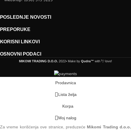
POSLEDNJE NOVOSTI
PREPORUKE
KORISNI LINKOVI
OSNOVNI PODACI
MIKOMI TRADING D.O.O.
2022• Make by
Qudra™
with 💘 love!
Prodavnica
Lista želja
Korpa
Moj nalog
Za vreme korišćenja ove stranice, preduzeće
Mikomi Trading d.o.o.