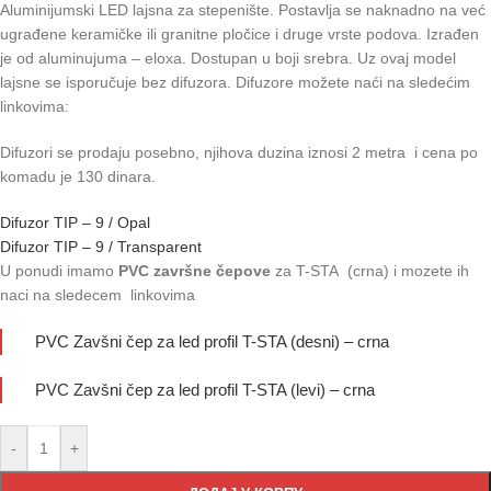
Aluminijumski LED lajsna za stepenište. Postavlja se naknadno na već
ugrađene keramičke ili granitne pločice i druge vrste podova. Izrađen
je od aluminujuma – eloxa. Dostupan u boji srebra. Uz ovaj model
lajsne se isporučuje bez difuzora. Difuzore možete naći na sledećim
linkovima:
Difuzori se prodaju posebno, njihova duzina iznosi 2 metra i cena po
komadu je 130 dinara.
Difuzor TIP – 9 / Opal
Difuzor TIP – 9 / Transparent
U ponudi imamo
PVC završne čepove
za T-STA (crna) i mozete ih
naci na sledecem linkovima
PVC Zavšni čep za led profil T-STA (desni) – crna
PVC Zavšni čep za led profil T-STA (levi) – crna
-
+