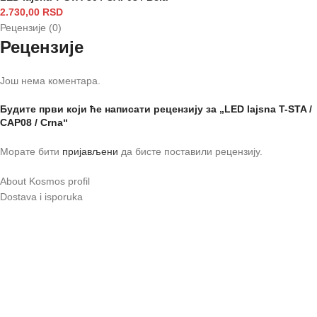
2.730,00
RSD
Рецензије (0)
Рецензије
Још нема коментара.
Будите први који ће написати рецензију за „LED lajsna T-STA /
CAP08 / Crna“
Морате бити
пријављени
да бисте поставили рецензију.
About Kosmos profil
Dostava i isporuka