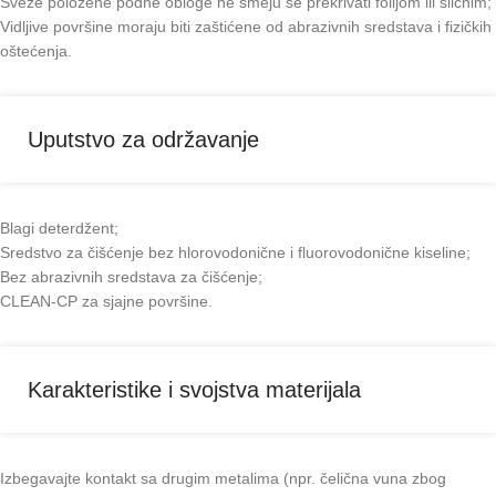
Sveže položene podne obloge ne smeju se prekrivati folijom ili sličnim;
Vidljive površine moraju biti zaštićene od abrazivnih sredstava i fizičkih
oštećenja.
Uputstvo za održavanje
Blagi deterdžent;
Sredstvo za čišćenje bez hlorovodonične i fluorovodonične kiseline;
Bez abrazivnih sredstava za čišćenje;
CLEAN-CP za sjajne površine.
Karakteristike i svojstva materijala
Izbegavajte kontakt sa drugim metalima (npr. čelična vuna zbog