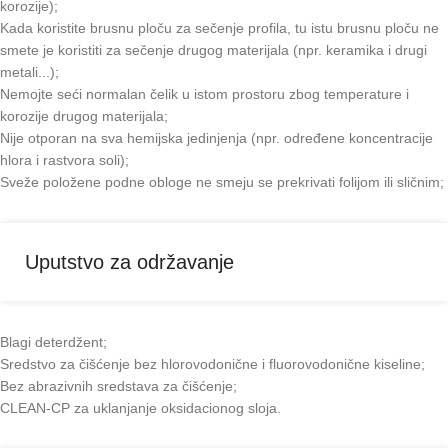
korozije);
Kada koristite brusnu ploču za sečenje profila, tu istu brusnu ploču ne
smete je koristiti za sečenje drugog materijala (npr. keramika i drugi
metali...);
Nemojte seći normalan čelik u istom prostoru zbog temperature i
korozije drugog materijala;
Nije otporan na sva hemijska jedinjenja (npr. određene koncentracije
hlora i rastvora soli);
Sveže položene podne obloge ne smeju se prekrivati folijom ili sličnim;
Uputstvo za održavanje
Blagi deterdžent;
Sredstvo za čišćenje bez hlorovodonične i fluorovodonične kiseline;
Bez abrazivnih sredstava za čišćenje;
CLEAN-CP za uklanjanje oksidacionog sloja.