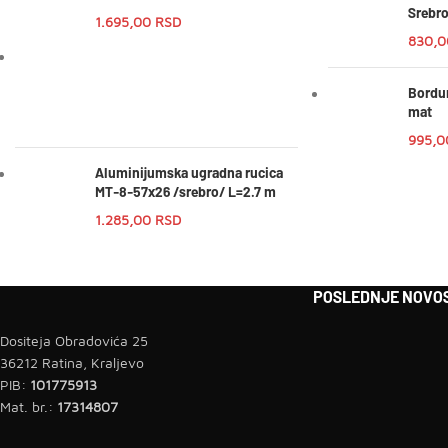
Srebr
1.695,00
RSD
830,
Bordur
mat
995,
Aluminijumska ugradna rucica
MT-8-57x26 /srebro/ L=2.7 m
1.285,00
RSD
POSLEDNJE NOVOS
Dositeja Obradovića 25
36212 Ratina, Kraljevo
PIB:
101775913
Mat. br.:
17314807