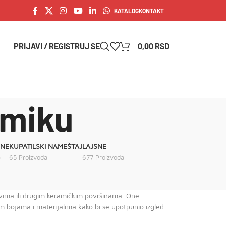
KATALOG
KONTAKT
PRIJAVI / REGISTRUJ SE
0,00
RSD
amiku
INE
KUPATILSKI NAMEŠTAJ
LAJSNE
a
65 Proizvoda
677 Proizvoda
dovima ili drugim keramičkim površinama. One
tim bojama i materijalima kako bi se upotpunio izgled