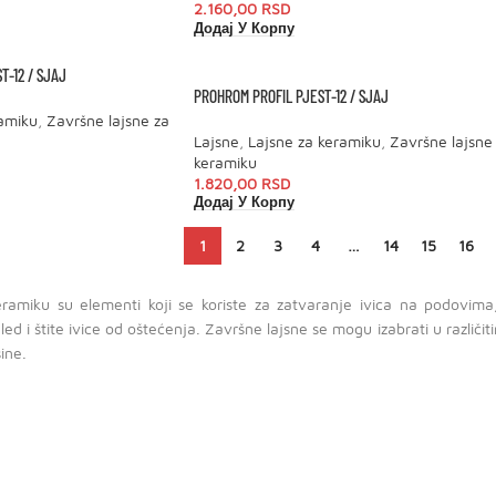
2.160,00
RSD
Додај У Корпу
-12 / SJAJ
PROHROM PROFIL PJEST-12 / SJAJ
ramiku
,
Završne lajsne za
Lajsne
,
Lajsne za keramiku
,
Završne lajsne
keramiku
1.820,00
RSD
Додај У Корпу
1
2
3
4
…
14
15
16
eramiku su elementi koji se koriste za zatvaranje ivica na podovim
led i štite ivice od oštećenja. Završne lajsne se mogu izabrati u različi
ine.