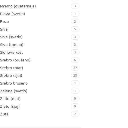
Mramo (gvatemala)
3
Plava (svetlo)
1
Roza
2
Siva
5
Siva (svetlo)
3
Siva (tamno)
3
Slonova kost
3
Srebro (brušeno)
6
Srebro (mat)
27
Srebro (sjaj)
25
Srebro bruseno
1
Zelena (svetlo)
1
Zlato (mat)
9
Zlato (sjaj)
9
Žuta
2