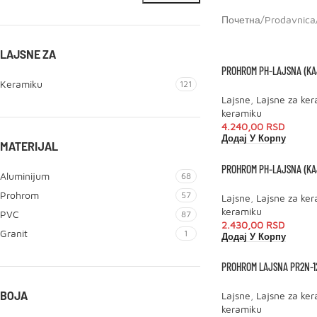
Почетна
/
Prodavnica
LAJSNE ZA
PROHROM PH-LAJSNA (KAJ
Keramiku
121
Lajsne
,
Lajsne za ke
keramiku
4.240,00
RSD
Додај У Корпу
MATERIJAL
PROHROM PH-LAJSNA (KAJ
Aluminijum
68
Prohrom
57
Lajsne
,
Lajsne za ke
keramiku
PVC
87
2.430,00
RSD
Granit
1
Додај У Корпу
PROHROM LAJSNA PR2N-12
BOJA
Lajsne
,
Lajsne za ke
keramiku