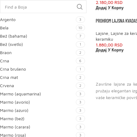
2.180,00
RSD
Додај У Корпу
Argento
3
PROHROM LAJSNA KVADAST
Bela
10
Lajsne
,
Lajsne za ke
Bež (bahama)
7
keramiku
Bež (svetlo)
1
1.880,00
RSD
Додај У Корпу
Braon
2
Crna
6
Crna brušeno
1
Crna mat
2
Završne lajsne za k
Crvena
2
pružaju elegantan izg
Marmo (aquamarina)
3
vaše keramičke površ
Marmo (avorio)
3
Marmo (azuro)
3
Marmo (bež)
3
Marmo (carara)
3
Marmo (rosa)
3