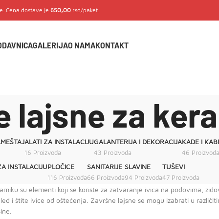
je. Cena dostave je
650,00
rsd/paket.
ODAVNICA
GALERIJA
O NAMA
KONTAKT
e lajsne za ker
AMEŠTAJ
ALATI ZA INSTALACIJU
GALANTERIJA I DEKORACIJA
KADE I KAB
16 Proizvoda
43 Proizvoda
46 Proizvod
ZA INSTALACIJU
PLOČICE
SANITARIJE
SLAVINE
TUŠEVI
116 Proizvoda
66 Proizvoda
94 Proizvoda
47 Proizvoda
amiku su elementi koji se koriste za zatvaranje ivica na podovima, zi
led i štite ivice od oštećenja. Završne lajsne se mogu izabrati u različi
ine.