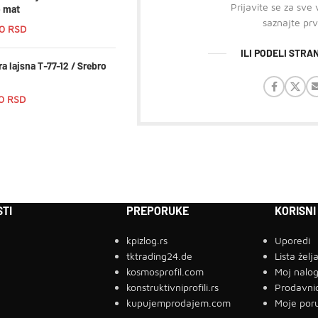
Prijavite se za sve
o mat
saznajte prv
00
RSD
ILI PODELI STR
a lajsna T-77-12 / Srebro
00
RSD
TI
PREPORUKE
KORISNI
kpizlog.rs
Uporedi
tktrading24.de
Lista želj
kosmosprofil.com
Moj nalo
konstruktivniprofili.rs
Prodavni
kupujemprodajem.com
Moje por