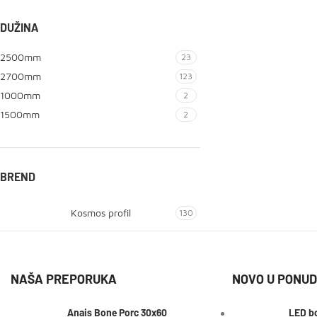
DUŽINA
2500mm
23
2700mm
123
1000mm
2
1500mm
2
BREND
Kosmos profil
130
NAŠA PREPORUKA
NOVO U PONUD
Anais Bone Porc 30x60
LED bo