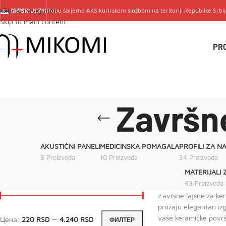
Skip to navigation
Robu šaljemo
AKS
kurirskom službom na teritoriji Republike Srbi
SRPSKI JEZIK
Skip to main content
PR
Završn
AKUSTIČNI PANELI
MEDICINSKA POMAGALA
PROFILI ZA N
3 Proizvoda
10 Proizvoda
34 Proizvoda
MATERIJALI 
43 Proizvoda
Završne lajsne za ker
pružaju elegantan izg
vaše keramičke površ
Цена:
220 RSD
—
4.240 RSD
ФИЛТЕР