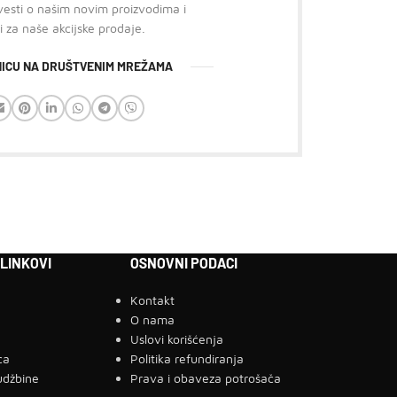
 vesti o našim novim proizvodima i
i za naše akcijske prodaje.
ANICU NA DRUŠTVENIM MREŽAMA
 LINKOVI
OSNOVNI PODACI
Kontakt
a
O nama
g
Uslovi korišćenja
ca
Politika refundiranja
udžbine
Prava i obaveza potrošača