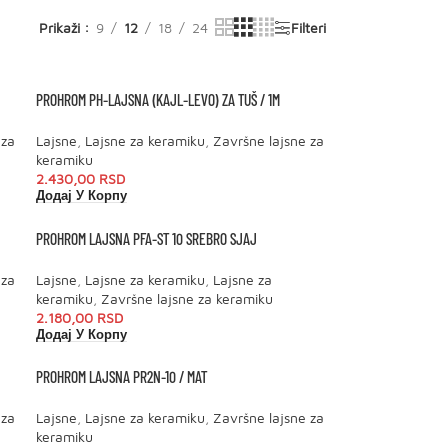
Prikaži
9
12
18
24
Filteri
PROHROM PH-LAJSNA (KAJL-LEVO) ZA TUŠ / 1M
 za
Lajsne
,
Lajsne za keramiku
,
Završne lajsne za
keramiku
2.430,00
RSD
Додај У Корпу
PROHROM LAJSNA PFA-ST 10 SREBRO SJAJ
 za
Lajsne
,
Lajsne za keramiku
,
Lajsne za
keramiku
,
Završne lajsne za keramiku
2.180,00
RSD
Додај У Корпу
PROHROM LAJSNA PR2N-10 / MAT
 za
Lajsne
,
Lajsne za keramiku
,
Završne lajsne za
keramiku