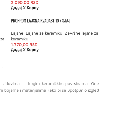
2.090,00
RSD
Додај У Корпу
PROHROM LAJSNA KVADAST-10 / SJAJ
Lajsne
,
Lajsne za keramiku
,
Završne lajsne za
 za
keramiku
1.770,00
RSD
Додај У Корпу
→
a, zidovima ili drugim keramičkim površinama. One
tim bojama i materijalima kako bi se upotpunio izgled