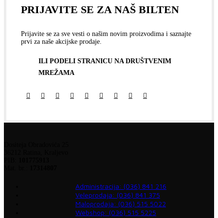
PRIJAVITE SE ZA NAŠ BILTEN
Prijavite se za sve vesti o našim novim proizvodima i saznajte
prvi za naše akcijske prodaje.
ILI PODELI STRANICU NA DRUŠTVENIM
MREŽAMA
Dositeja Obradovića 25
36212 Ratina, Kraljevo
PIB:
101775913
Mat. br.:
17314807
Administracija: (036) 841 216
Veleprodaja: (036) 841 375
Maloprodaja: (036) 515 5022
Webshop: (036) 515 5225