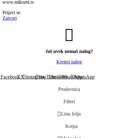
www.mikomi.rs
Prijavi se
Zatvori
Još uvek nemaš nalog?
Kreiraj nalog
Facebook
X
Instagram
YouTube
linkedin
WhatsApp
WhatsApp
Prodavnica
Filteri
Lista želja
Korpa