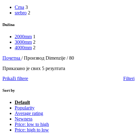
Crna
3
srebro
2
Dužina
2000mm
1
3000mm
2
4000mm
2
Почетна
/
Производ Dimenzije
/
80
Приказано је свих 5 резултата
Prikaži filtere
Filteri
Sort by
Default
Popularity
Average rating
Newness
Price: low to high
Price: high to low