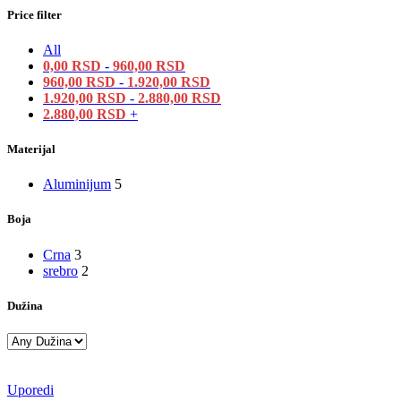
Price filter
All
0,00
RSD
-
960,00
RSD
960,00
RSD
-
1.920,00
RSD
1.920,00
RSD
-
2.880,00
RSD
2.880,00
RSD
+
Materijal
Aluminijum
5
Boja
Crna
3
srebro
2
Dužina
Uporedi