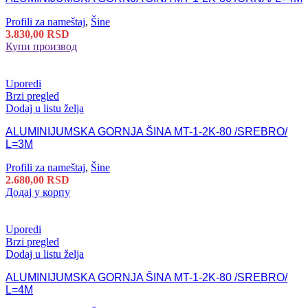
Profili za nameštaj
,
Šine
3.830,00
RSD
Купи производ
Uporedi
Brzi pregled
Dodaj u listu želja
ALUMINIJUMSKA GORNJA ŠINA MT-1-2K-80 /SREBRO/
L=3M
Profili za nameštaj
,
Šine
2.680,00
RSD
Додај у корпу
Uporedi
Brzi pregled
Dodaj u listu želja
ALUMINIJUMSKA GORNJA ŠINA MT-1-2K-80 /SREBRO/
L=4M