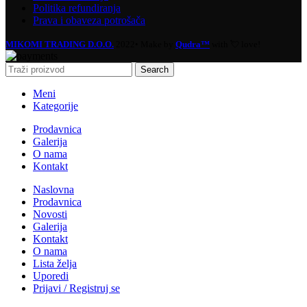
Politika refundiranja
Prava i obaveza potrošača
MIKOMI TRADING D.O.O.
2022• Make by
Qudra™
with 💘 love!
Search
Meni
Kategorije
Prodavnica
Galerija
O nama
Kontakt
Naslovna
Prodavnica
Novosti
Galerija
Kontakt
O nama
Lista želja
Uporedi
Prijavi / Registruj se