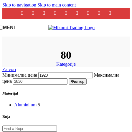
Skip to navigation
Skip to main content
MENI
80
Kategorije
Zatvori
Минимална цена
Максимална
цена
Филтер
Materijal
Aluminijum
5
Boja