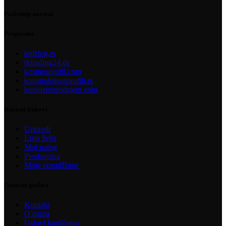
Poslednje novosti
Preporuke
kpizlog.rs
tktrading24.de
kosmosprofil.com
konstruktivniprofili.rs
kupujemprodajem.com
Korisni linkovi
Uporedi
Lista želja
Moj nalog
Prodavnica
Moje porudžbine
Osnovni podaci
Kontakt
O nama
Uslovi korišćenja