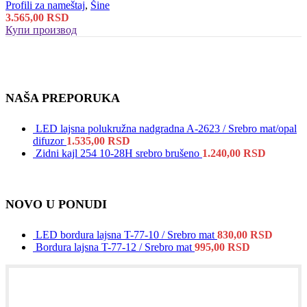
Profili za nameštaj
,
Šine
3.565,00
RSD
Купи производ
NAŠA PREPORUKA
LED lajsna polukružna nadgradna A-2623 / Srebro mat/opal
difuzor
1.535,00
RSD
Zidni kajl 254 10-28H srebro brušeno
1.240,00
RSD
NOVO U PONUDI
LED bordura lajsna T-77-10 / Srebro mat
830,00
RSD
Bordura lajsna T-77-12 / Srebro mat
995,00
RSD