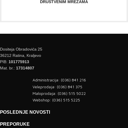
DRUŠTVENIM MREŽAMA
Dositeja Obradovića 25
36212 Ratina, Kraljevo
PIB:
101775913
Mat. br.:
17314807
Administracija: (036) 841 216
Veleprodaja: (036) 841 375
Maloprodaja: (036) 515 5022
Webshop: (036) 515 5225
POSLEDNJE NOVOSTI
PREPORUKE