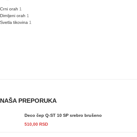
Crni orah
1
Dimljeni orah
1
Svetla tikovina
1
NAŠA PREPORUKA
Deco čep Q-ST 10 SP srebro brušeno
510,00
RSD