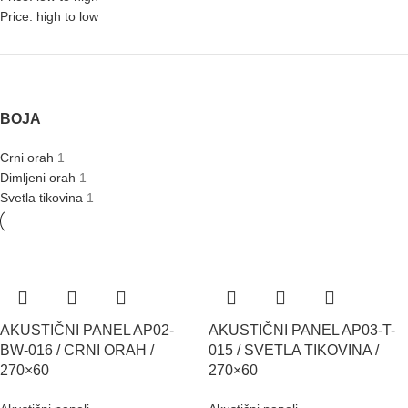
Price: high to low
BOJA
Crni orah
1
Dimljeni orah
1
Svetla tikovina
1
AKUSTIČNI PANEL AP02-
AKUSTIČNI PANEL AP03-T-
BW-016 / CRNI ORAH /
015 / SVETLA TIKOVINA /
270×60
270×60