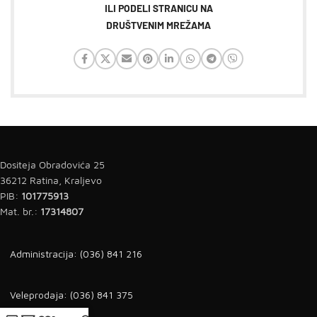
ILI PODELI STRANICU NA
DRUŠTVENIM MREŽAMA
Dositeja Obradovića 25
36212 Ratina, Kraljevo
PIB:
101775913
Mat. br.:
17314807
Administracija: (036) 841 216
Veleprodaja: (036) 841 375