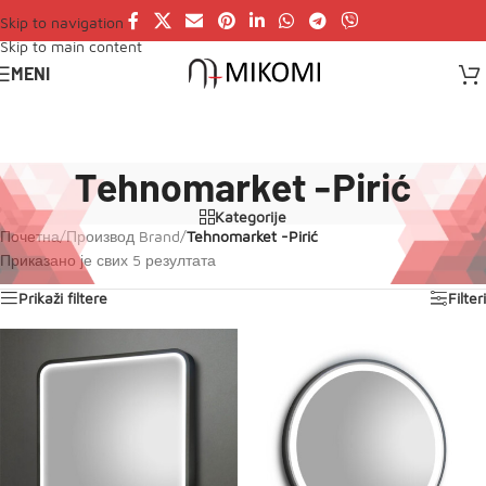
Skip to navigation
Skip to main content
MENI
Tehnomarket -Pirić
Kategorije
Почетна
/
Производ Brand
/
Tehnomarket -Pirić
Приказано је свих 5 резултата
Prikaži filtere
Filteri