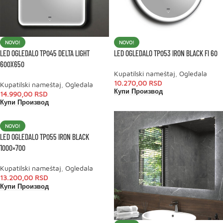
NOVO!
NOVO!
LED OGLEDALO TP045 DELTA LIGHT
LED OGLEDALO TP053 IRON BLACK FI 60
600X650
Kupatilski nameštaj
,
Ogledala
10.270,00
RSD
Kupatilski nameštaj
,
Ogledala
Купи Производ
14.990,00
RSD
Купи Производ
NOVO!
LED OGLEDALO TP055 IRON BLACK
1000×700
Kupatilski nameštaj
,
Ogledala
13.200,00
RSD
Купи Производ