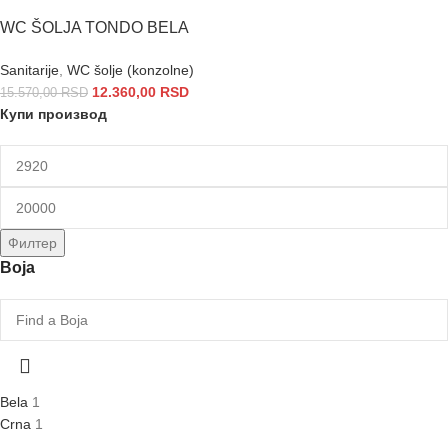
WC ŠOLJA TONDO BELA
Sanitarije
,
WC šolje (konzolne)
12.360,00
RSD
15.570,00
RSD
Купи производ
Филтер
Boja
Bela
1
Crna
1