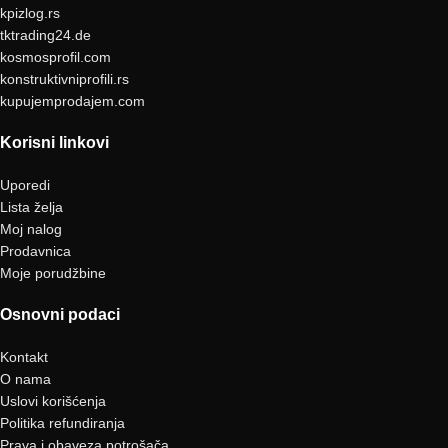
kpizlog.rs
tktrading24.de
kosmosprofil.com
konstruktivniprofili.rs
kupujemprodajem.com
Korisni linkovi
Uporedi
Lista želja
Moj nalog
Prodavnica
Moje porudžbine
Osnovni podaci
Kontakt
O nama
Uslovi korišćenja
Politika refundiranja
Prava i obaveza potrošača