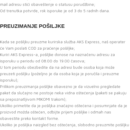
mail adresu stići obaveštenje o statusu porudžbine;
Od trenutka potvrde, rok isporuke je od 3 do 5 radnih dana.
PREUZIMANJE POŠILJKE
Kada se pošiljku preuzme kurirska služba AKS Express, naš operater
će Vam poslati COD za praćenje pošiljke;
Kuriri AKS Express-a, pošiljke donose na naznačenu adresu za
isporuku u periodu od 08.00 do 19.00 časova;
U tom periodu obezbedite da na adresi bude osoba koja može
preuzeti pošiljku (poželjno je da osoba koja je poručila i preuzme
isporuku);
Prilikom preuzimanja pošiljke obavezno je da vizuelno pregledate
paket da slučajno ne postoje neka vidna oštećenja (paketi se pakuju
sa prepoznatljivom MIKOMI trakom);
Ukoliko primetite da je pošiljka značajno oštećena i posumnjate da je
proizvod možda oštećen, odbijte prijem pošiljke i odmah nas
obavestite preko kontakt forme.
Ukoliko je pošiljka naizgled bez oštećenja, slobodno preuzmite pošiljku