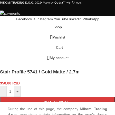
MIKOMI TRADING D.O.O.
2022• Make by
Qudra™
with 💘 love!
Facebook
X
Instagram
YouTube
linkedin
WhatsApp
Shop
Wishlist
Cart
My account
Stair Profile 5741 / Gold Matte / 2.7m
950,00
RSD
-
+
ADD TO BASKET
During the use of this page, the company
Mikomi Trading
d.o.o.
may store certain information on the user's device