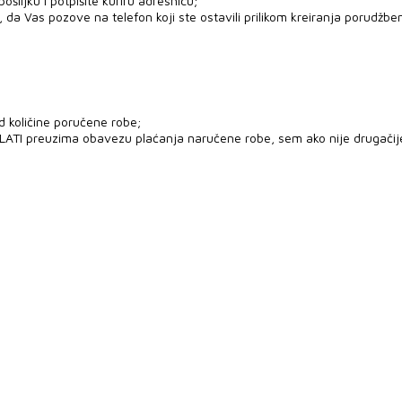
šiljku i potpišite kuriru adresnicu;
 da Vas pozove na telefon koji ste ostavili prilikom kreiranja porudžben
d količine poručene robe;
PLATI preuzima obavezu plaćanja naručene robe, sem ako nije drugači