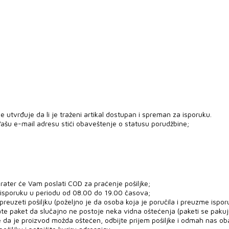
 utvrđuje da li je traženi artikal dostupan i spreman za isporuku.
ašu e-mail adresu stići obaveštenje o statusu porudžbine;
rater će Vam poslati COD za praćenje pošiljke;
 isporuku u periodu od 08.00 do 19.00 časova;
uzeti pošiljku (poželjno je da osoba koja je poručila i preuzme ispor
ate paket da slučajno ne postoje neka vidna oštećenja (paketi se paku
e da je proizvod možda oštećen, odbijte prijem pošiljke i odmah nas ob