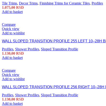
Tile Trims
,
Decor Trims
,
Finishing Trims for Ceramic Tiles
,
Profiles
1.075,00
RSD
Add to basket
Compare
Quick view
Add to wishlist
WALL SLOPED TRANSITION PROFILE 255 LEFT 10–28H B
Profiles
,
Shower Profiles
,
Sloped Transition Profile
1.130,00
RSD
Add to basket
Compare
Quick view
Add to wishlist
WALL SLOPED TRANSITION PROFILE 256 RIGHT 10–28H 
Profiles
,
Shower Profiles
,
Sloped Transition Profile
1.130,00
RSD
Add to basket