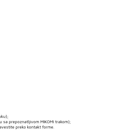
uku);
ju sa prepoznatljivom MIKOMI trakom);
avestite preko kontakt forme.