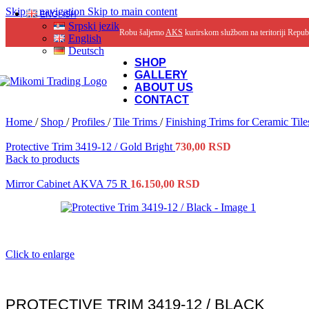
Skip to navigation
Skip to main content
ENGLISH
Srpski jezik
Robu šaljemo
AKS
kurirskom službom na teritoriji Repub
English
Deutsch
SHOP
GALLERY
ABOUT US
CONTACT
Home
/
Shop
/
Profiles
/
Tile Trims
/
Finishing Trims for Ceramic Til
Protective Trim 3419-12 / Gold Bright
730,00
RSD
Back to products
Mirror Cabinet AKVA 75 R
16.150,00
RSD
Click to enlarge
PROTECTIVE TRIM 3419-12 / BLACK