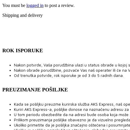
You must be
logged in
to post a review.
Shipping and delivery
ROK ISPORUKE
Nakon potvrde, Vaša porudžbina ulazi u status obrade u kojoj se
Nakon obrade porudžbine, pozvaće Vas naš operater ili će na V
Od trenutka potvrde, rok isporuke je od 3 do 5 radnih dana.
PREUZIMANJE POŠILJKE
Kada se pošiljku preuzme kurirska služba AKS Express, naš ope
Kuriri AKS Express-a, pošiljke donose na naznačenu adresu za
U tom periodu obezbedite da na adresi bude osoba koja može pre
Prilikom preuzimanja pošiljke obavezno je da vizuelno pregled
Ukoliko primetite da je pošiljka značajno oštećena i posumnjat