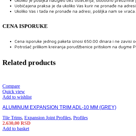
Ukoliko je pošiljka naizgled bez oštećenja, slobodno preuzmite po
Uobičajena praksa je da ukoliko Vas kurir ne pronađe na adresi,
Ukoliko Vas i tada ne pronađe na adresi, pošiljka nam se vraća.
CENA ISPORUKE
Cena isporuke jednog paketa iznosi 650.00 dinara i ne zavisi o
Potrošač prilikom kreiranja porudžbenice pritiskom na dugme 
Related products
Compare
Quick view
Add to wishlist
ALUMINUM EXPANSION TRIM ADL-10 MM (GREY)
Tile Trims
,
Expansion Joint Profiles
,
Profiles
2.630,00
RSD
Add to basket