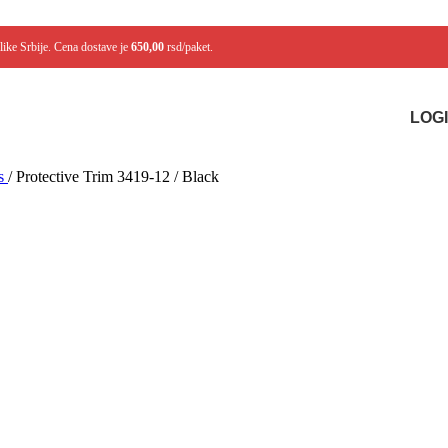
like Srbije. Cena dostave je
650,00
rsd/paket.
LOGI
es
/
Protective Trim 3419-12 / Black