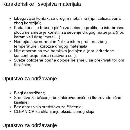
Karakteristike i svojstva materijala
Izbegavajte kontakt sa drugim metalima (npr. čelična vuna
zbog korozije);
Kada koristite brusnu ploču za sečenje profila, tu istu brusnu
ploču ne smete je koristiti za sečenje drugog materijala (npr.
keramika i drugi metali...);
Nemojte seći normalan čelik u istom prostoru zbog
temperature i korozije drugog materijala;
Nije otporan na sva hemijska jedinjenja (npr. određene
koncentracije hlora i rastvora soli);
Sveže položene podne obloge ne smeju se prekrivati folijom
ili sličnim;
Uputstvo za održavanje
Blagi deterdžent;
Sredstvo za čišćenje bez hlorovodonične i fluorovodonične
kiseline;
Bez abrazivnih sredstava za čišćenje;
CLEAN-CP za uklanjanje oksidacionog sloja.
Uputstvo za održavanje