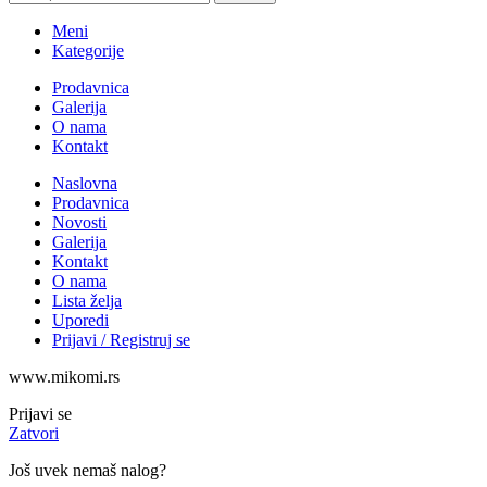
Meni
Kategorije
Prodavnica
Galerija
O nama
Kontakt
Naslovna
Prodavnica
Novosti
Galerija
Kontakt
O nama
Lista želja
Uporedi
Prijavi / Registruj se
www.mikomi.rs
Prijavi se
Zatvori
Još uvek nemaš nalog?