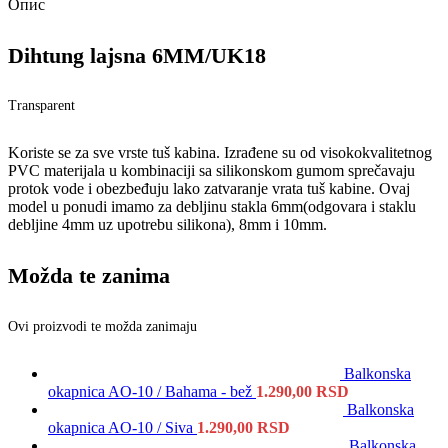
Опис
Dihtung lajsna 6MM/UK18
Transparent
Koriste se za sve vrste tuš kabina. Izrađene su od visokokvalitetnog
PVC materijala u kombinaciji sa silikonskom gumom sprečavaju
protok vode i obezbeđuju lako zatvaranje vrata tuš kabine. Ovaj
model u ponudi imamo za debljinu stakla 6mm(odgovara i staklu
debljine 4mm uz upotrebu silikona), 8mm i 10mm.
Možda te zanima
Ovi proizvodi te možda zanimaju
Balkonska
okapnica AO-10 / Bahama - bež
1.290,00
RSD
Balkonska
okapnica AO-10 / Siva
1.290,00
RSD
Balkonska