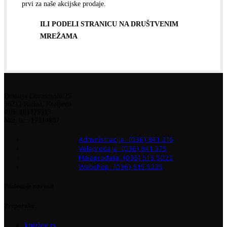
prvi za naše akcijske prodaje.
ILI PODELI STRANICU NA DRUŠTVENIM
MREŽAMA
Dositeja Obradovića 25
36212 Ratina, Kraljevo
PIB:
101775913
Mat. br.:
17314807
Administracija: (036) 841 216
Veleprodaja: (036) 841 375
Maloprodaja: (036) 515 5022
Webshop: (036) 515 5225
Poslednje novosti
Preporuke
kpizlog.rs