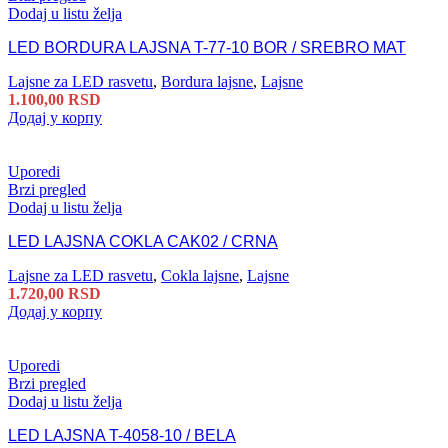
Dodaj u listu želja
LED BORDURA LAJSNA T-77-10 BOR / SREBRO MAT
Lajsne za LED rasvetu
,
Bordura lajsne
,
Lajsne
1.100,00
RSD
Додај у корпу
Uporedi
Brzi pregled
Dodaj u listu želja
LED LAJSNA COKLA CAK02 / CRNA
Lajsne za LED rasvetu
,
Cokla lajsne
,
Lajsne
1.720,00
RSD
Додај у корпу
Uporedi
Brzi pregled
Dodaj u listu želja
LED LAJSNA T-4058-10 / BELA