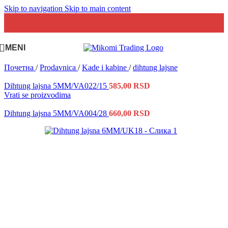
Skip to navigation
Skip to main content
MENI
Почетна
/
Prodavnica
/
Kade i kabine
/
dihtung lajsne
Dihtung lajsna 5MM/VA022/15
585,00
RSD
Vrati se proizvodima
Dihtung lajsna 5MM/VA004/28
660,00
RSD