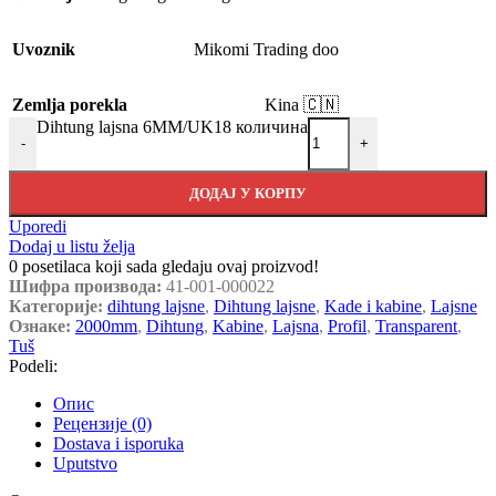
Uvoznik
Mikomi Trading doo
Zemlja porekla
Kina 🇨🇳
Dihtung lajsna 6MM/UK18 количина
-
+
ДОДАЈ У КОРПУ
Uporedi
Dodaj u listu želja
0
posetilaca koji sada gledaju ovaj proizvod!
Шифра производа:
41-001-000022
Категорије:
dihtung lajsne
,
Dihtung lajsne
,
Kade i kabine
,
Lajsne
Ознаке:
2000mm
,
Dihtung
,
Kabine
,
Lajsna
,
Profil
,
Transparent
,
Tuš
Podeli:
Опис
Рецензије (0)
Dostava i isporuka
Uputstvo