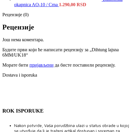
okapnica AO-10 / Crna
1.290,00
RSD
Рецензије (0)
Рецензије
Још нема коментара.
Будите први који ће написати рецензију за „Dihtung lajsna
6MM/UK18“
Морате бити
пријављени
да бисте поставили рецензију.
Dostava i isporuka
ROK ISPORUKE
Nakon potvrde, Vaša porudžbina ulazi u status obrade u kojoj
se utvrđuje da li je traženi artikal dostupan i spreman za