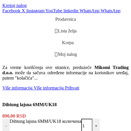
Kreiraj nalog
Facebook
X
Instagram
YouTube
linkedin
WhatsApp
WhatsApp
Prodavnica
Lista želja
Korpa
Moj nalog
Za vreme korišćenja ove stranice, preduzeće
Mikomi Trading
d.o.o.
može da sačuva određene informacije na korisnikov uređaj,
putem "kolačića"...
Više informacija
Više informacija
Prihvati
Dihtung lajsna 6MM/UK18
890,00
RSD
Dihtung lajsna 6MM/UK18 количина
-
+