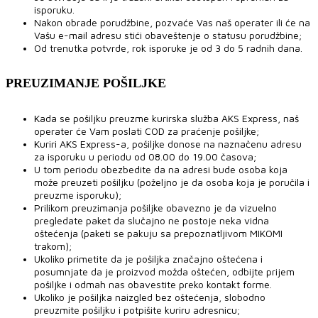
isporuku.
Nakon obrade porudžbine, pozvaće Vas naš operater ili će na
Vašu e-mail adresu stići obaveštenje o statusu porudžbine;
Od trenutka potvrde, rok isporuke je od 3 do 5 radnih dana.
PREUZIMANJE POŠILJKE
Kada se pošiljku preuzme kurirska služba AKS Express, naš
operater će Vam poslati COD za praćenje pošiljke;
Kuriri AKS Express-a, pošiljke donose na naznačenu adresu
za isporuku u periodu od 08.00 do 19.00 časova;
U tom periodu obezbedite da na adresi bude osoba koja
može preuzeti pošiljku (poželjno je da osoba koja je poručila i
preuzme isporuku);
Prilikom preuzimanja pošiljke obavezno je da vizuelno
pregledate paket da slučajno ne postoje neka vidna
oštećenja (paketi se pakuju sa prepoznatljivom MIKOMI
trakom);
Ukoliko primetite da je pošiljka značajno oštećena i
posumnjate da je proizvod možda oštećen, odbijte prijem
pošiljke i odmah nas obavestite preko kontakt forme.
Ukoliko je pošiljka naizgled bez oštećenja, slobodno
preuzmite pošiljku i potpišite kuriru adresnicu;