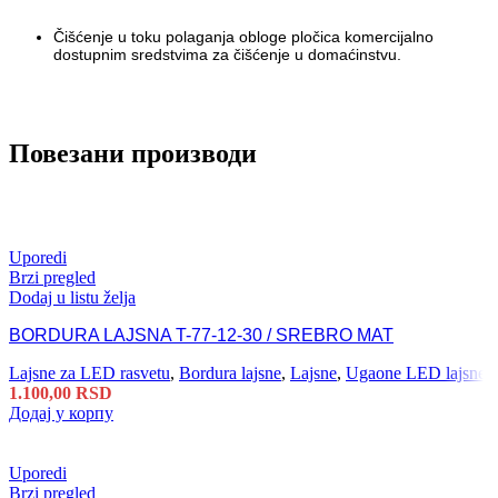
Čišćenje u toku polaganja obloge pločica komercijalno
dostupnim sredstvima za čišćenje u domaćinstvu.
Повезани производи
Uporedi
Brzi pregled
Dodaj u listu želja
BORDURA LAJSNA T-77-12-30 / SREBRO MAT
Lajsne za LED rasvetu
,
Bordura lajsne
,
Lajsne
,
Ugaone LED lajsne
1.100,00
RSD
Додај у корпу
Uporedi
Brzi pregled