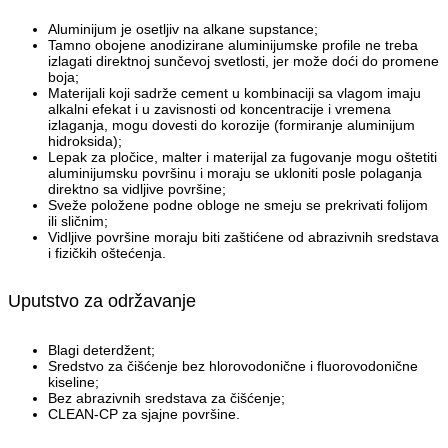
Aluminijum je osetljiv na alkane supstance;
Tamno obojene anodizirane aluminijumske profile ne treba
izlagati direktnoj sunčevoj svetlosti, jer može doći do promene
boja;
Materijali koji sadrže cement u kombinaciji sa vlagom imaju
alkalni efekat i u zavisnosti od koncentracije i vremena
izlaganja, mogu dovesti do korozije (formiranje aluminijum
hidroksida);
Lepak za pločice, malter i materijal za fugovanje mogu oštetiti
aluminijumsku površinu i moraju se ukloniti posle polaganja
direktno sa vidljive površine;
Sveže položene podne obloge ne smeju se prekrivati folijom
ili sličnim;
Vidljive površine moraju biti zaštićene od abrazivnih sredstava
i fizičkih oštećenja.
Uputstvo za održavanje
Blagi deterdžent;
Sredstvo za čišćenje bez hlorovodonične i fluorovodonične
kiseline;
Bez abrazivnih sredstava za čišćenje;
CLEAN-CP za sjajne površine.