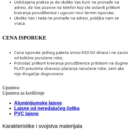
Uobičajena praksa je da ukoliko Vas kurir ne pronađe na
adresi, da Vas pozove na telefon koji ste ostavili prilikom
kreiranja porudžbenice i ugovori novi termin isporuke;
Ukoliko Vas i tada ne pronađe na adresi, pošiljka nam se
vraća.
CENA ISPORUKE
Cena isporuke jednog paketa iznosi 650.00 dinara i ne zavisi
od količine poručene robe;
Potrošač prilikom kreiranja porudžbenice pritiskom na dugme
PLATI preuzima obavezu plaćanja naručene robe, sem ako
nije drugačije dogovoreno.
Uputstvo
Uputstva za korišćenje
Aluminijumske lajsne
Lajsne od neređajućeg čelika
PVC lajsne
Karakteristike i svojstva materijala