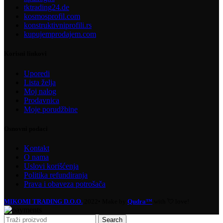
tktrading24.de
kosmosprofil.com
konstruktivniprofili.rs
kupujemprodajem.com
Korisni linkovi
Uporedi
Lista želja
Moj nalog
Prodavnica
Moje porudžbine
Osnovni podaci
Kontakt
O nama
Uslovi korišćenja
Politika refundiranja
Prava i obaveza potrošača
MIKOMI TRADING D.O.O.
2022• Make by
Qudra™
with 💘 love!
Search