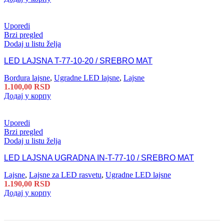
Uporedi
Brzi pregled
Dodaj u listu želja
LED LAJSNA T-77-10-20 / SREBRO MAT
Bordura lajsne
,
Ugradne LED lajsne
,
Lajsne
1.100,00
RSD
Додај у корпу
Uporedi
Brzi pregled
Dodaj u listu želja
LED LAJSNA UGRADNA IN-T-77-10 / SREBRO MAT
Lajsne
,
Lajsne za LED rasvetu
,
Ugradne LED lajsne
1.190,00
RSD
Додај у корпу