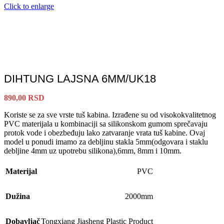
Click to enlarge
DIHTUNG LAJSNA 6MM/UK18
890,00
RSD
Koriste se za sve vrste tuš kabina. Izrađene su od visokokvalitetnog
PVC materijala u kombinaciji sa silikonskom gumom sprečavaju
protok vode i obezbeđuju lako zatvaranje vrata tuš kabine. Ovaj
model u ponudi imamo za debljinu stakla 5mm(odgovara i staklu
debljine 4mm uz upotrebu silikona),6mm, 8mm i 10mm.
Materijal
PVC
Dužina
2000mm
Dobavljač
Tongxiang Jiasheng Plastic Product