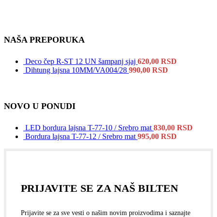
NAŠA PREPORUKA
Deco čep R-ST 12 UN šampanj sjaj
620,00
RSD
Dihtung lajsna 10MM/VA004/28
990,00
RSD
NOVO U PONUDI
LED bordura lajsna T-77-10 / Srebro mat
830,00
RSD
Bordura lajsna T-77-12 / Srebro mat
995,00
RSD
PRIJAVITE SE ZA NAŠ BILTEN
Prijavite se za sve vesti o našim novim proizvodima i saznajte