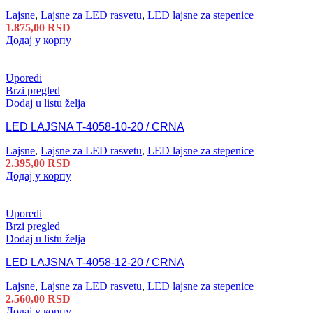
Lajsne
,
Lajsne za LED rasvetu
,
LED lajsne za stepenice
1.875,00
RSD
Додај у корпу
Uporedi
Brzi pregled
Dodaj u listu želja
LED LAJSNA T-4058-10-20 / CRNA
Lajsne
,
Lajsne za LED rasvetu
,
LED lajsne za stepenice
2.395,00
RSD
Додај у корпу
Uporedi
Brzi pregled
Dodaj u listu želja
LED LAJSNA T-4058-12-20 / CRNA
Lajsne
,
Lajsne za LED rasvetu
,
LED lajsne za stepenice
2.560,00
RSD
Додај у корпу