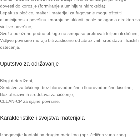
dovesti do korozije (formiranje aluminijum hidroksida);
Lepak za pločice, malter i materijal za fugovanje mogu oštetiti
aluminijumsku površinu i moraju se ukloniti posle polaganja direktno sa
vidljive površine;
Sveže položene podne obloge ne smeju se prekrivati folijom ili sličnim;
Vidljive površine moraju biti zaštićene od abrazivnih sredstava i fizičkih
oštećenja.
Uputstvo za održavanje
Blagi deterdžent;
Sredstvo za čišćenje bez hlorovodonične i fluorovodonične kiseline;
Bez abrazivnih sredstava za čišćenje;
CLEAN-CP za sjajne površine.
Karakteristike i svojstva materijala
Izbegavajte kontakt sa drugim metalima (npr. čelična vuna zbog