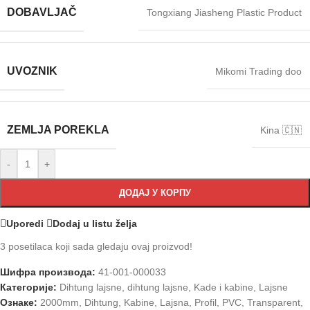
DOBAVLJAČ
Tongxiang Jiasheng Plastic Product
UVOZNIK
Mikomi Trading doo
ZEMLJA POREKLA
Kina 🇨🇳
-
+
ДОДАЈ У КОРПУ
Uporedi
Dodaj u listu želja
3
posetilaca koji sada gledaju ovaj proizvod!
Шифра производа:
41-001-000033
Категорије:
Dihtung lajsne
,
dihtung lajsne
,
Kade i kabine
,
Lajsne
Ознаке:
2000mm
,
Dihtung
,
Kabine
,
Lajsna
,
Profil
,
PVC
,
Transparent
,