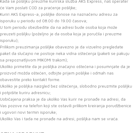
Kada se pošiljku preuzme kurirska služba AKS Express, naš operater
će Vam poslati COD za praćenje pošiljke;
Kuriri AKS Express-a, pošiljke donose na naznačenu adresu za
isporuku u periodu od 08.00 do 19.00 časova;
U tom periodu obezbedite da na adresi bude osoba koja može
preuzeti pošiljku (poželjno je da osoba koja je poručila i preuzme
isporuku);
Prilikom preuzimanja pošiljke obavezno je da vizuelno pregledate
paket da slučajno ne postoje neka vidna oštećenja (paketi se pakuju
sa prepoznatljivom MIKOMI trakom);
Ukoliko primetite da je pošiljka značajno oštećena i posumnjate da je
proizvod možda oštećen, odbijte prijem pošiljke i odmah nas
obavestite preko kontakt forme.
Ukoliko je pošiljka naizgled bez oštećenja, slobodno preuzmite pošiljku
i potpišite kuriru adresnicu;
Uobičajena praksa je da ukoliko Vas kurir ne pronađe na adresi, da
Vas pozove na telefon koji ste ostavili prilikom kreiranja porudžbenice
i ugovori novi termin isporuke;
Ukoliko Vas i tada ne pronađe na adresi, pošiljka nam se vraća.