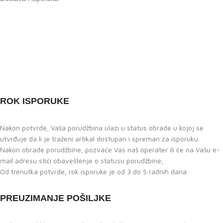
ROK ISPORUKE
Nakon potvrde, Vaša porudžbina ulazi u status obrade u kojoj se
utvrđuje da li je traženi artikal dostupan i spreman za isporuku.
Nakon obrade porudžbine, pozvaće Vas naš operater ili će na Vašu e-
mail adresu stići obaveštenje o statusu porudžbine;
Od trenutka potvrde, rok isporuke je od 3 do 5 radnih dana.
PREUZIMANJE POŠILJKE