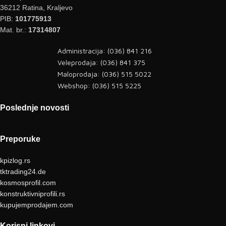
36212 Ratina, Kraljevo
PIB:
101775913
Mat. br.:
17314807
Administracija: (036) 841 216
Veleprodaja: (036) 841 375
Maloprodaja: (036) 515 5022
Webshop: (036) 515 5225
Poslednje novosti
Preporuke
kpizlog.rs
tktrading24.de
kosmosprofil.com
konstruktivniprofili.rs
kupujemprodajem.com
Korisni linkovi