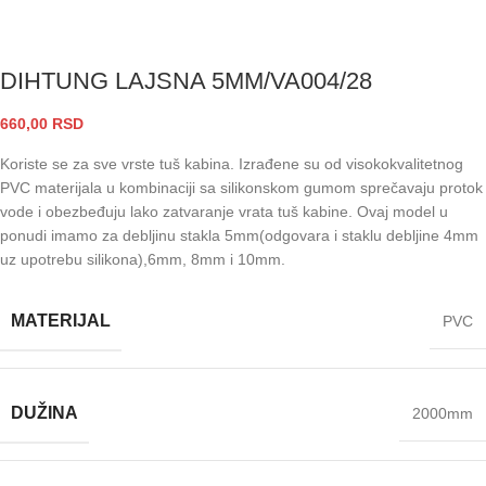
DIHTUNG LAJSNA 5MM/VA004/28
660,00
RSD
Koriste se za sve vrste tuš kabina. Izrađene su od visokokvalitetnog
PVC materijala u kombinaciji sa silikonskom gumom sprečavaju protok
vode i obezbeđuju lako zatvaranje vrata tuš kabine. Ovaj model u
ponudi imamo za debljinu stakla 5mm(odgovara i staklu debljine 4mm
uz upotrebu silikona),6mm, 8mm i 10mm.
MATERIJAL
PVC
DUŽINA
2000mm