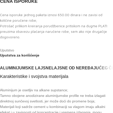
CENA ISPORUKE
Cena isporuke jednog paketa iznosi 650.00 dinara i ne zavisi od
količine poručene robe;
Potrošač prilikom kreiranja porudžbenice pritiskom na dugme PLATI
preuzima obavezu plaćanja naručene robe, sem ako nije drugačije
dogovoreno.
Uputstvo
Uputstva za korišćenje
ALUMINIJUMSKE LAJSNE
LAJSNE OD NEREĐAJUĆEG Č
Karakteristike i svojstva materijala
Aluminijum je osetljiv na alkane supstance;
Tamno obojene anodizirane aluminijumske profile ne treba izlagati
direktnoj sunčevoj svetlosti, jer može doći do promene boja;
Materijali koji sadrže cement u kombinaciji sa vlagom imaju alkalni
efekat i u zavisnosti od koncentracije i vremena izlaganja, mogu