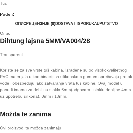
Tuš
Podeli:
ОПИС
РЕЦЕНЗИЈЕ (0)
DOSTAVA I ISPORUKA
UPUTSTVO
Опис
Dihtung lajsna 5MM/VA004/28
Transparent
Koriste se za sve vrste tuš kabina. Izrađene su od visokokvalitetnog
PVC materijala u kombinaciji sa silikonskom gumom sprečavaju protok
vode i obezbeđuju lako zatvaranje vrata tuš kabine. Ovaj model u
ponudi imamo za debljinu stakla 6mm(odgovara i staklu debljine 4mm
uz upotrebu silikona), 8mm i 10mm.
Možda te zanima
Ovi proizvodi te možda zanimaju