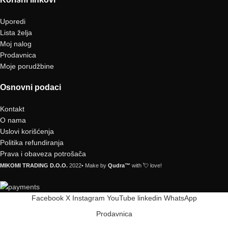
Uporedi
Lista želja
Moj nalog
Prodavnica
Moje porudžbine
Osnovni podaci
Kontakt
O nama
Uslovi korišćenja
Politika refundiranja
Prava i obaveza potrošača
MIKOMI TRADING D.O.O.
2022• Make by
Qudra™
with 💘 love!
Facebook
X
Instagram
YouTube
linkedin
WhatsApp
Prodavnica