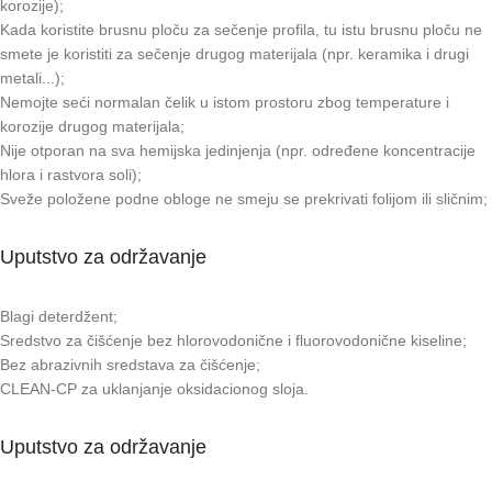
korozije);
Kada koristite brusnu ploču za sečenje profila, tu istu brusnu ploču ne
smete je koristiti za sečenje drugog materijala (npr. keramika i drugi
metali...);
Nemojte seći normalan čelik u istom prostoru zbog temperature i
korozije drugog materijala;
Nije otporan na sva hemijska jedinjenja (npr. određene koncentracije
hlora i rastvora soli);
Sveže položene podne obloge ne smeju se prekrivati folijom ili sličnim;
Uputstvo za održavanje
Blagi deterdžent;
Sredstvo za čišćenje bez hlorovodonične i fluorovodonične kiseline;
Bez abrazivnih sredstava za čišćenje;
CLEAN-CP za uklanjanje oksidacionog sloja.
Uputstvo za održavanje