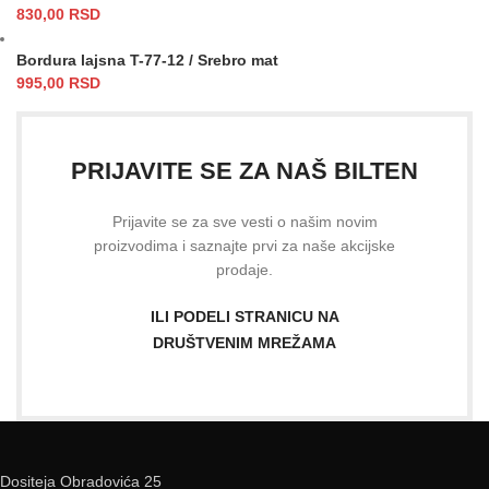
830,00
RSD
Bordura lajsna T-77-12 / Srebro mat
995,00
RSD
PRIJAVITE SE ZA NAŠ BILTEN
Prijavite se za sve vesti o našim novim
proizvodima i saznajte prvi za naše akcijske
prodaje.
ILI PODELI STRANICU NA
DRUŠTVENIM MREŽAMA
Dositeja Obradovića 25