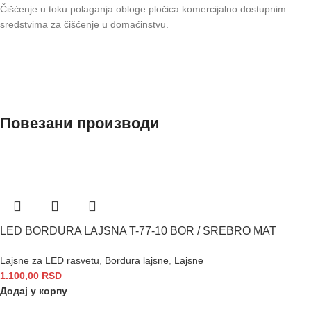
Čišćenje u toku polaganja obloge pločica komercijalno dostupnim
sredstvima za čišćenje u domaćinstvu.
Повезани производи
LED BORDURA LAJSNA T-77-10 BOR / SREBRO MAT
Lajsne za LED rasvetu
,
Bordura lajsne
,
Lajsne
1.100,00
RSD
Додај у корпу