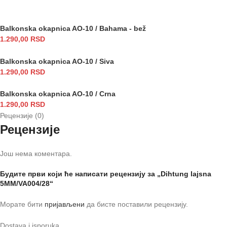
Balkonska okapnica AO-10 / Bahama - bež
1.290,00
RSD
Balkonska okapnica AO-10 / Siva
1.290,00
RSD
Balkonska okapnica AO-10 / Crna
1.290,00
RSD
Рецензије (0)
Рецензије
Још нема коментара.
Будите први који ће написати рецензију за „Dihtung lajsna
5MM/VA004/28“
Морате бити
пријављени
да бисте поставили рецензију.
Dostava i isporuka