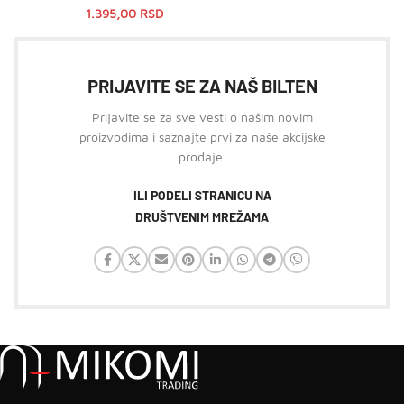
1.395,00
RSD
PRIJAVITE SE ZA NAŠ BILTEN
Prijavite se za sve vesti o našim novim
proizvodima i saznajte prvi za naše akcijske
prodaje.
ILI PODELI STRANICU NA
DRUŠTVENIM MREŽAMA