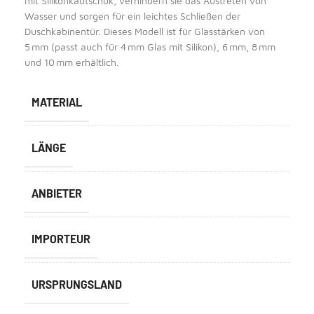
mit Silikonkautschuk, verhindern sie das Austreten von
Wasser und sorgen für ein leichtes Schließen der
Duschkabinentür. Dieses Modell ist für Glasstärken von
5 mm (passt auch für 4 mm Glas mit Silikon), 6 mm, 8 mm
und 10 mm erhältlich.
MATERIAL
LÄNGE
ANBIETER
IMPORTEUR
URSPRUNGSLAND