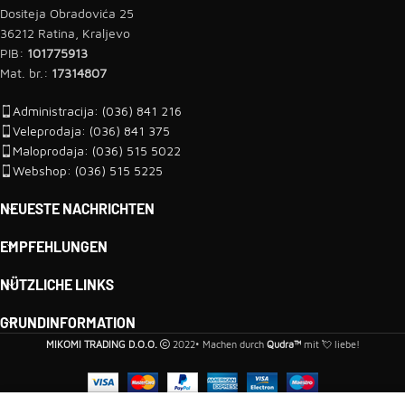
Dositeja Obradovića 25
36212 Ratina, Kraljevo
PIB:
101775913
Mat. br.:
17314807
Administracija: (036) 841 216
Veleprodaja: (036) 841 375
Maloprodaja: (036) 515 5022
Webshop: (036) 515 5225
NEUESTE NACHRICHTEN
EMPFEHLUNGEN
NÜTZLICHE LINKS
GRUNDINFORMATION
MIKOMI TRADING D.O.O.
2022• Machen durch
Qudra™
mit 💘 liebe!