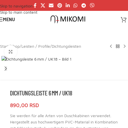
Skip to navigation
Skip to main content
MENU
Start
/
Shop
/
Leisten / Profile
/
Dichtungsleisten
Click to enlarge
DICHTUNGSLEISTE 6 MM / UK18
890,00
RSD
Sie werden für alle Arten von Duschkabinen verwendet.
Hergestellt aus hochwertigem PVC-Material in Kombination