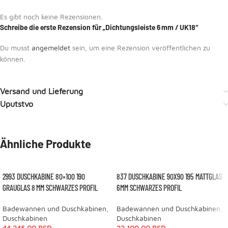
Es gibt noch keine Rezensionen.
Schreibe die erste Rezension für „Dichtungsleiste 6 mm / UK18“
Du musst
angemeldet
sein, um eine Rezension veröffentlichen zu
können.
Versand und Lieferung
Uputstvo
Ähnliche Produkte
2993 DUSCHKABINE 80×100 190
837 DUSCHKABINE 90X90 195 MATTGLAS
GRAUGLAS 8 MM SCHWARZES PROFIL
6MM SCHWARZES PROFIL
Badewannen und Duschkabinen
,
Badewannen und Duschkabinen
,
Duschkabinen
Duschkabinen
44.245,00
RSD
22.100,00
RSD