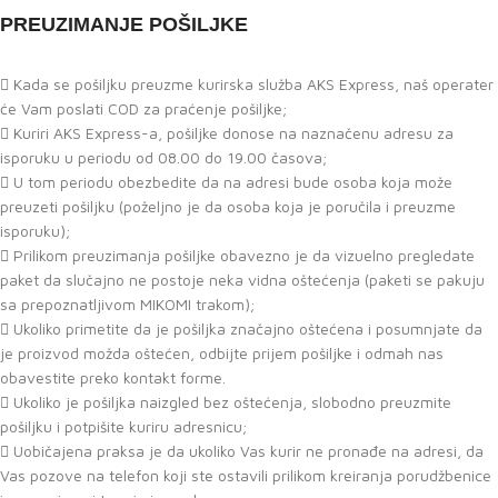
PREUZIMANJE POŠILJKE
Kada se pošiljku preuzme kurirska služba AKS Express, naš operater
će Vam poslati COD za praćenje pošiljke;
Kuriri AKS Express-a, pošiljke donose na naznačenu adresu za
isporuku u periodu od 08.00 do 19.00 časova;
U tom periodu obezbedite da na adresi bude osoba koja može
preuzeti pošiljku (poželjno je da osoba koja je poručila i preuzme
isporuku);
Prilikom preuzimanja pošiljke obavezno je da vizuelno pregledate
paket da slučajno ne postoje neka vidna oštećenja (paketi se pakuju
sa prepoznatljivom MIKOMI trakom);
Ukoliko primetite da je pošiljka značajno oštećena i posumnjate da
je proizvod možda oštećen, odbijte prijem pošiljke i odmah nas
obavestite preko kontakt forme.
Ukoliko je pošiljka naizgled bez oštećenja, slobodno preuzmite
pošiljku i potpišite kuriru adresnicu;
Uobičajena praksa je da ukoliko Vas kurir ne pronađe na adresi, da
Vas pozove na telefon koji ste ostavili prilikom kreiranja porudžbenice