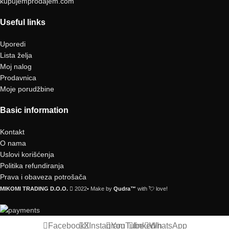
kupujemprodajem.com
Useful links
Uporedi
Lista želja
Moj nalog
Prodavnica
Moje porudžbine
Basic information
Kontakt
O nama
Uslovi korišćenja
Politika refundiranja
Prava i obaveza potrošača
MIKOMI TRADING D.O.O.
2022• Make by
Qudra™
with 💘 love!
Facebook
X
Instagram
YouTube
linkedin
WhatsApp