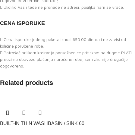
i ugovori novi termin isporuke;
Ukoliko Vas i tada ne pronađe na adresi, pošiljka nam se vraća.
CENA ISPORUKE
Cena isporuke jednog paketa iznosi 650.00 dinara i ne zavisi od
količine poručene robe;
Potrošač prilikom kreiranja porudžbenice pritiskom na dugme PLATI
preuzima obavezu plaćanja naručene robe, sem ako nije drugačije
dogovoreno.
Related products
BUILT-IN THIN WASHBASIN / SINK 60