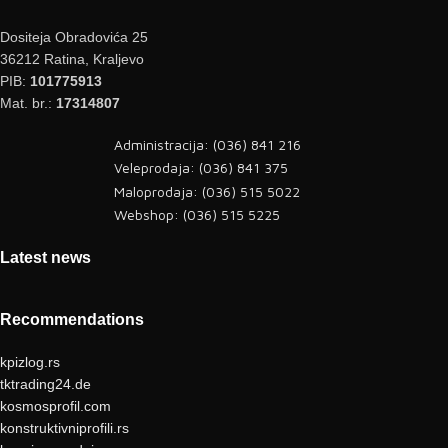
Dositeja Obradovića 25
36212 Ratina, Kraljevo
PIB:
101775913
Mat. br.:
17314807
Administracija: (036) 841 216
Veleprodaja: (036) 841 375
Maloprodaja: (036) 515 5022
Webshop: (036) 515 5225
Latest news
Recommendations
kpizlog.rs
tktrading24.de
kosmosprofil.com
konstruktivniprofili.rs