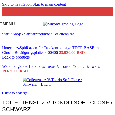
Skip to navigation
Skip to main content
MENU
Start
/
Shop
/
Sanitärprodukte
/
Toilettensitze
Unterputz-Spülkasten für Trockenmontage TECE BASE mit
Chrom-Betätigungsplatte 9400406
23.930,00
RSD
Back to products
Wandhängende Toilettenschüssel V-Tondo 49 cm / Schwarz
19.630,00
RSD
Click to enlarge
TOILETTENSITZ V-TONDO SOFT CLOSE /
SCHWARZ