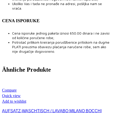
Ukoliko Vas i tada ne pronađe na adresi, pošiljka nam se
vraća.
CENA ISPORUKE
Cena isporuke jednog paketa iznosi 650.00 dinara i ne zavisi
od količine poručene robe;
Potrošač prilikom kreiranja porudžbenice pritiskom na dugme
PLATI preuzima obavezu plaćanja naručene robe, sem ako
nije drugačije dogovoreno.
Ähnliche Produkte
Compare
Quick view
Add to wishlist
AUFSATZ-WASCHTISCH / LAVABO MILANO BOCCHI