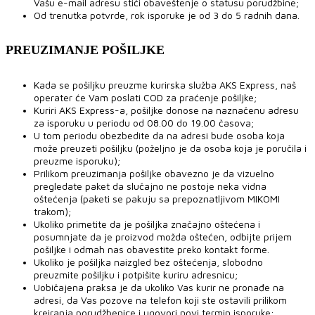
Vašu e-mail adresu stići obaveštenje o statusu porudžbine;
Od trenutka potvrde, rok isporuke je od 3 do 5 radnih dana.
PREUZIMANJE POŠILJKE
Kada se pošiljku preuzme kurirska služba AKS Express, naš
operater će Vam poslati COD za praćenje pošiljke;
Kuriri AKS Express-a, pošiljke donose na naznačenu adresu
za isporuku u periodu od 08.00 do 19.00 časova;
U tom periodu obezbedite da na adresi bude osoba koja
može preuzeti pošiljku (poželjno je da osoba koja je poručila i
preuzme isporuku);
Prilikom preuzimanja pošiljke obavezno je da vizuelno
pregledate paket da slučajno ne postoje neka vidna
oštećenja (paketi se pakuju sa prepoznatljivom MIKOMI
trakom);
Ukoliko primetite da je pošiljka značajno oštećena i
posumnjate da je proizvod možda oštećen, odbijte prijem
pošiljke i odmah nas obavestite preko kontakt forme.
Ukoliko je pošiljka naizgled bez oštećenja, slobodno
preuzmite pošiljku i potpišite kuriru adresnicu;
Uobičajena praksa je da ukoliko Vas kurir ne pronađe na
adresi, da Vas pozove na telefon koji ste ostavili prilikom
kreiranja porudžbenice i ugovori novi termin isporuke;