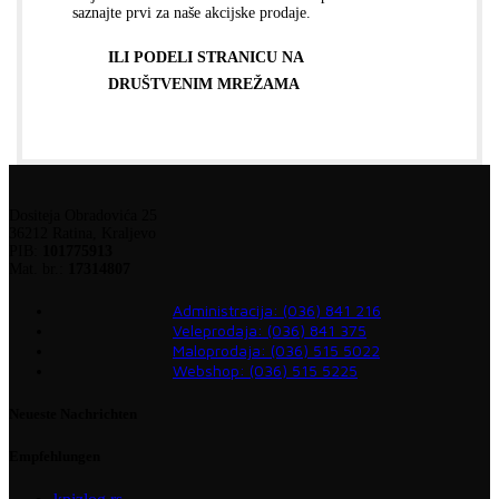
saznajte prvi za naše akcijske prodaje.
ILI PODELI STRANICU NA
DRUŠTVENIM MREŽAMA
Dositeja Obradovića 25
36212 Ratina, Kraljevo
PIB:
101775913
Mat. br.:
17314807
Administracija: (036) 841 216
Veleprodaja: (036) 841 375
Maloprodaja: (036) 515 5022
Webshop: (036) 515 5225
Neueste Nachrichten
Empfehlungen