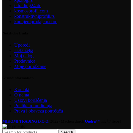
kpizlog.rs
tktrading24.de
kosmosprofil.com
konstruktivniprofili.rs
kupujemprodajem.com
Nützliche Links
Uporedi
Lista želja
Moj nalog
Prodavnica
Moje porudžbine
Grundinformation
Kontakt
O nama
Uslovi korišćenja
Politika refundiranja
Prava i obaveza potrošača
MIKOMI TRADING D.O.O.
2022• Machen durch
Qudra™
mit 💘 liebe!
Search