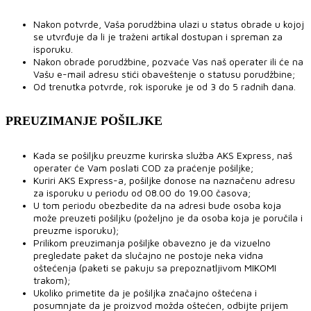
Nakon potvrde, Vaša porudžbina ulazi u status obrade u kojoj
se utvrđuje da li je traženi artikal dostupan i spreman za
isporuku.
Nakon obrade porudžbine, pozvaće Vas naš operater ili će na
Vašu e-mail adresu stići obaveštenje o statusu porudžbine;
Od trenutka potvrde, rok isporuke je od 3 do 5 radnih dana.
PREUZIMANJE POŠILJKE
Kada se pošiljku preuzme kurirska služba AKS Express, naš
operater će Vam poslati COD za praćenje pošiljke;
Kuriri AKS Express-a, pošiljke donose na naznačenu adresu
za isporuku u periodu od 08.00 do 19.00 časova;
U tom periodu obezbedite da na adresi bude osoba koja
može preuzeti pošiljku (poželjno je da osoba koja je poručila i
preuzme isporuku);
Prilikom preuzimanja pošiljke obavezno je da vizuelno
pregledate paket da slučajno ne postoje neka vidna
oštećenja (paketi se pakuju sa prepoznatljivom MIKOMI
trakom);
Ukoliko primetite da je pošiljka značajno oštećena i
posumnjate da je proizvod možda oštećen, odbijte prijem