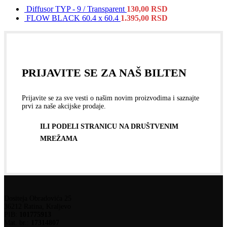
Diffusor TYP - 9 / Transparent
130,00
RSD
FLOW BLACK 60.4 x 60.4
1.395,00
RSD
PRIJAVITE SE ZA NAŠ BILTEN
Prijavite se za sve vesti o našim novim proizvodima i saznajte
prvi za naše akcijske prodaje.
ILI PODELI STRANICU NA DRUŠTVENIM
MREŽAMA
Dositeja Obradovića 25
36212 Ratina, Kraljevo
PIB:
101775913
Mat. br.:
17314807