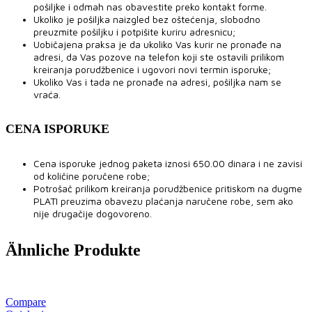
pošiljke i odmah nas obavestite preko kontakt forme.
Ukoliko je pošiljka naizgled bez oštećenja, slobodno
preuzmite pošiljku i potpišite kuriru adresnicu;
Uobičajena praksa je da ukoliko Vas kurir ne pronađe na
adresi, da Vas pozove na telefon koji ste ostavili prilikom
kreiranja porudžbenice i ugovori novi termin isporuke;
Ukoliko Vas i tada ne pronađe na adresi, pošiljka nam se
vraća.
CENA ISPORUKE
Cena isporuke jednog paketa iznosi 650.00 dinara i ne zavisi
od količine poručene robe;
Potrošač prilikom kreiranja porudžbenice pritiskom na dugme
PLATI preuzima obavezu plaćanja naručene robe, sem ako
nije drugačije dogovoreno.
Ähnliche Produkte
Compare