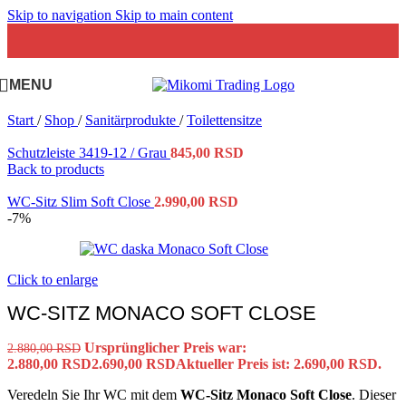
Skip to navigation
Skip to main content
MENU
Start
/
Shop
/
Sanitärprodukte
/
Toilettensitze
Schutzleiste 3419-12 / Grau
845,00
RSD
Back to products
WC-Sitz Slim Soft Close
2.990,00
RSD
-7%
Click to enlarge
WC-SITZ MONACO SOFT CLOSE
Ursprünglicher Preis war:
2.880,00
RSD
2.880,00 RSD
2.690,00
RSD
Aktueller Preis ist: 2.690,00 RSD.
Veredeln Sie Ihr WC mit dem
WC-Sitz Monaco Soft Close
. Dieser