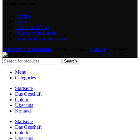
Grundinformation
Kontakt
O nama
Uslovi korišćenja
Politika refundiranja
Prava i obaveza potrošača
MIKOMI TRADING D.O.O.
2022• Machen durch
Qudra™
mit 💘 liebe!
Search
Menu
Categories
Startseite
Das Geschäft
Galerie
Über uns
Kontakt
Startseite
Das Geschäft
Galerie
Über uns