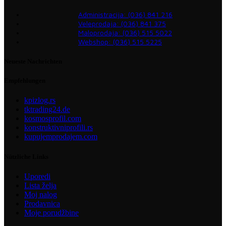
Administracija: (036) 841 216
Veleprodaja: (036) 841 375
Maloprodaja: (036) 515 5022
Webshop: (036) 515 5225
Neueste Nachrichten
Empfehlungen
kpizlog.rs
tktrading24.de
kosmosprofil.com
konstruktivniprofili.rs
kupujemprodajem.com
Nützliche Links
Uporedi
Lista želja
Moj nalog
Prodavnica
Moje porudžbine