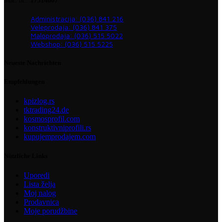
Mat. br.:
17314807
Administracija: (036) 841 216
Veleprodaja: (036) 841 375
Maloprodaja: (036) 515 5022
Webshop: (036) 515 5225
Neueste Nachrichten
Empfehlungen
kpizlog.rs
tktrading24.de
kosmosprofil.com
konstruktivniprofili.rs
kupujemprodajem.com
Nützliche Links
Uporedi
Lista želja
Moj nalog
Prodavnica
Moje porudžbine