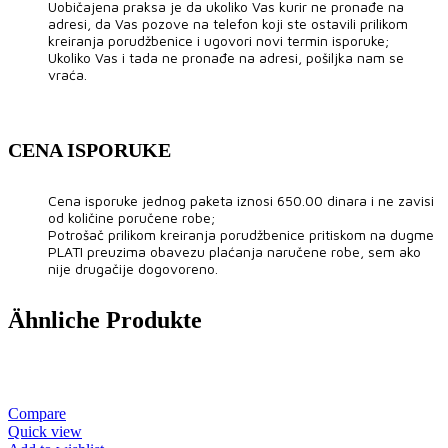
Uobičajena praksa je da ukoliko Vas kurir ne pronađe na
adresi, da Vas pozove na telefon koji ste ostavili prilikom
kreiranja porudžbenice i ugovori novi termin isporuke;
Ukoliko Vas i tada ne pronađe na adresi, pošiljka nam se
vraća.
CENA ISPORUKE
Cena isporuke jednog paketa iznosi 650.00 dinara i ne zavisi
od količine poručene robe;
Potrošač prilikom kreiranja porudžbenice pritiskom na dugme
PLATI preuzima obavezu plaćanja naručene robe, sem ako
nije drugačije dogovoreno.
Ähnliche Produkte
Compare
Quick view