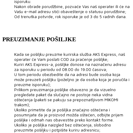
isporuku.
Nakon obrade porudžbine, pozvaće Vas naš operater ili će na
Vašu e-mail adresu stići obaveštenje o statusu porudžbine;
Od trenutka potvrde, rok isporuke je od 3 do 5 radnih dana.
PREUZIMANJE POŠILJKE
Kada se pošiljku preuzme kurirska služba AKS Express, naš
operater će Vam poslati COD za praćenje pošiljke;
Kuriri AKS Express-a, pošiljke donose na naznačenu adresu
za isporuku u periodu od 08.00 do 19.00 časova;
U tom periodu obezbedite da na adresi bude osoba koja
može preuzeti pošiljku (poželjno je da osoba koja je poručila i
preuzme isporuku);
Prilikom preuzimanja pošiljke obavezno je da vizuelno
pregledate paket da slučajno ne postoje neka vidna
oštećenja (paketi se pakuju sa prepoznatljivom MIKOMI
trakom);
Ukoliko primetite da je pošiljka značajno oštećena i
posumnjate da je proizvod možda oštećen, odbijte prijem
pošiljke i odmah nas obavestite preko kontakt forme.
Ukoliko je pošiljka naizgled bez oštećenja, slobodno
preuzmite pošiljku i potpišite kuriru adresnicu;