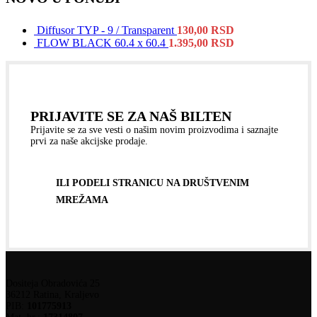
Diffusor TYP - 9 / Transparent
130,00
RSD
FLOW BLACK 60.4 x 60.4
1.395,00
RSD
PRIJAVITE SE ZA NAŠ BILTEN
Prijavite se za sve vesti o našim novim proizvodima i saznajte
prvi za naše akcijske prodaje.
ILI PODELI STRANICU NA DRUŠTVENIM
MREŽAMA
Dositeja Obradovića 25
36212 Ratina, Kraljevo
PIB:
101775913