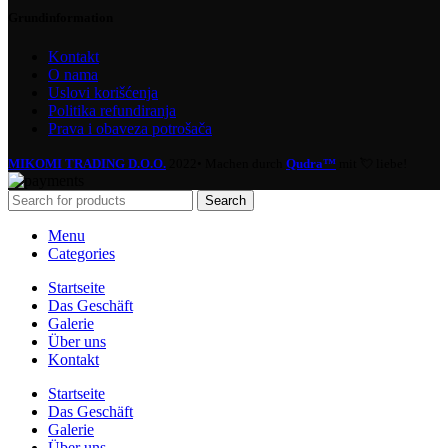
Grundinformation
Kontakt
O nama
Uslovi korišćenja
Politika refundiranja
Prava i obaveza potrošača
MIKOMI TRADING D.O.O.
2022• Machen durch
Qudra™
mit 💘 liebe!
Search
Menu
Categories
Startseite
Das Geschäft
Galerie
Über uns
Kontakt
Startseite
Das Geschäft
Galerie
Über uns