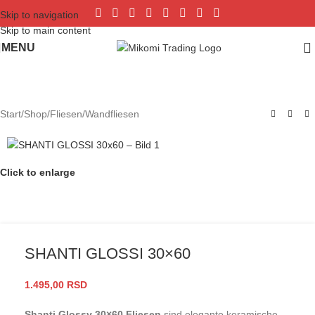
Skip to navigation
Skip to main content
MENU
Start
/
Shop
/
Fliesen
/
Wandfliesen
Click to enlarge
SHANTI GLOSSI 30×60
1.495,00
RSD
Shanti Glossy 30×60 Fliesen
sind elegante keramische