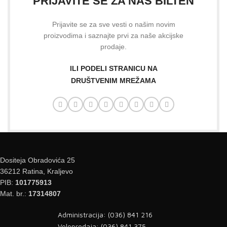
PRIJAVITE SE ZA NAŠ BILTEN
Prijavite se za sve vesti o našim novim
proizvodima i saznajte prvi za naše akcijske
prodaje.
ILI PODELI STRANICU NA
DRUŠTVENIM MREŽAMA
Dositeja Obradovića 25
36212 Ratina, Kraljevo
PIB:
101775913
Mat. br.:
17314807
Administracija: (036) 841 216
Veleprodaja: (036) 841 375