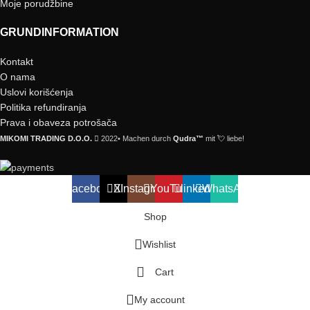
Moje porudžbine
GRUNDINFORMATION
Kontakt
O nama
Uslovi korišćenja
Politika refundiranja
Prava i obaveza potrošača
MIKOMI TRADING D.O.O.
2022• Machen durch
Qudra™
mit 💘 liebe!
Facebook
X
Instagram
YouTube
linkedin
WhatsApp
Shop
Wishlist
Cart
My account