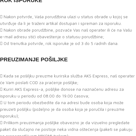
ROK ISPORUKE
Nakon potvrde, Vaša porudžbina ulazi u status obrade u kojoj se
utvrđuje da li je traženi artikal dostupan i spreman za isporuku.
Nakon obrade porudžbine, pozvaće Vas naš operater ili će na Vašu
e-mail adresu stići obaveštenje o statusu porudžbine;
Od trenutka potvrde, rok isporuke je od 3 do 5 radnih dana.
PREUZIMANJE POŠILJKE
Kada se pošiljku preuzme kurirska služba AKS Express, naš operater
će Vam poslati COD za praćenje pošiljke;
Kuriri AKS Express-a, pošiljke donose na naznačenu adresu za
isporuku u periodu od 08.00 do 19.00 časova;
U tom periodu obezbedite da na adresi bude osoba koja može
preuzeti pošiljku (poželjno je da osoba koja je poručila i preuzme
isporuku);
Prilikom preuzimanja pošiljke obavezno je da vizuelno pregledate
paket da slučajno ne postoje neka vidna oštećenja (paketi se pakuju
sa prepoznatljivom MIKOMI trakom);