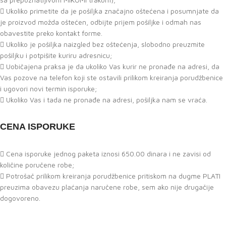
Ukoliko primetite da je pošiljka značajno oštećena i posumnjate da
je proizvod možda oštećen, odbijte prijem pošiljke i odmah nas
obavestite preko kontakt forme.
Ukoliko je pošiljka naizgled bez oštećenja, slobodno preuzmite
pošiljku i potpišite kuriru adresnicu;
Uobičajena praksa je da ukoliko Vas kurir ne pronađe na adresi, da
Vas pozove na telefon koji ste ostavili prilikom kreiranja porudžbenice
i ugovori novi termin isporuke;
Ukoliko Vas i tada ne pronađe na adresi, pošiljka nam se vraća.
CENA ISPORUKE
Cena isporuke jednog paketa iznosi 650.00 dinara i ne zavisi od
količine poručene robe;
Potrošač prilikom kreiranja porudžbenice pritiskom na dugme PLATI
preuzima obavezu plaćanja naručene robe, sem ako nije drugačije
dogovoreno.