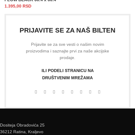
1.395,00
RSD
PRIJAVITE SE ZA NAŠ BILTEN
Prijavite se za sve vesti o našim novim
proizvodima i saznajte prvi za naše akcijske
prodaje.
ILI PODELI STRANICU NA
DRUŠTVENIM MREŽAMA
Dositeja Obradovića 25
36212 Ratina, Kraljevo