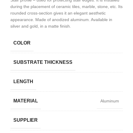
Stair profile – used for protecting stair edges. It is installed
during the placement of ceramic tiles, marble, stone, etc. Its
rounded cross-section gives it an elegant aesthetic
appearance. Made of anodized aluminum. Available in
silver and gold, in a matte finish.
COLOR
SUBSTRATE THICKNESS
LENGTH
MATERIAL
Aluminum
SUPPLIER