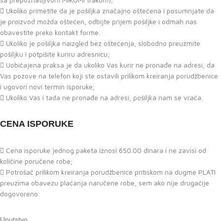
Ukoliko primetite da je pošiljka značajno oštećena i posumnjate da
je proizvod možda oštećen, odbijte prijem pošiljke i odmah nas
obavestite preko kontakt forme.
Ukoliko je pošiljka naizgled bez oštećenja, slobodno preuzmite
pošiljku i potpišite kuriru adresnicu;
Uobičajena praksa je da ukoliko Vas kurir ne pronađe na adresi, da
Vas pozove na telefon koji ste ostavili prilikom kreiranja porudžbenice
i ugovori novi termin isporuke;
Ukoliko Vas i tada ne pronađe na adresi, pošiljka nam se vraća.
CENA ISPORUKE
Cena isporuke jednog paketa iznosi 650.00 dinara i ne zavisi od
količine poručene robe;
Potrošač prilikom kreiranja porudžbenice pritiskom na dugme PLATI
preuzima obavezu plaćanja naručene robe, sem ako nije drugačije
dogovoreno.
Uputstvo