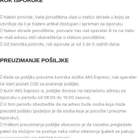
ROK ISPORUKE
Nakon potvrde, Vaša porudžbina ulazi u status obrade u kojoj se
utvrđuje da li je traženi artikal dostupan i spreman za isporuku.
Nakon obrade porudžbine, pozvaće Vas naš operater ili će na Vašu
e-mail adresu stići obaveštenje o statusu porudžbine;
Od trenutka potvrde, rok isporuke je od 3 do 5 radnih dana.
PREUZIMANJE POŠILJKE
Kada se pošiljku preuzme kurirska služba AKS Express, naš operater
će Vam poslati COD za praćenje pošiljke;
Kuriri AKS Express-a, pošiljke donose na naznačenu adresu za
isporuku u periodu od 08.00 do 19.00 časova;
U tom periodu obezbedite da na adresi bude osoba koja može
preuzeti pošiljku (poželjno je da osoba koja je poručila i preuzme
isporuku);
Prilikom preuzimanja pošiljke obavezno je da vizuelno pregledate
paket da slučajno ne postoje neka vidna oštećenja (paketi se pakuju
sa prepoznatljivom MIKOMI trakom);