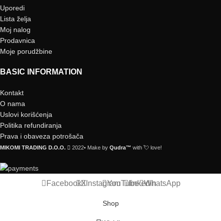
Uporedi
Lista želja
Moj nalog
Prodavnica
Moje porudžbine
BASIC INFORMATION
Kontakt
O nama
Uslovi korišćenja
Politika refundiranja
Prava i obaveza potrošača
MIKOMI TRADING D.O.O.
2022• Make by
Qudra™
with 💘 love!
Facebook
X
Instagram
YouTube
linkedin
WhatsApp
Shop