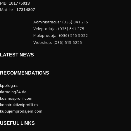
PIB:
101775913
Mat. br.:
17314807
Administracija: (036) 841 216
Veleprodaja: (036) 841 375
Maloprodaja: (036) 515 5022
Webshop: (036) 515 5225
LATEST NEWS
RECOMMENDATIONS
kpizlog.rs
tktrading24.de
kosmosprofil.com
konstruktivniprofili.rs
kupujemprodajem.com
USEFUL LINKS