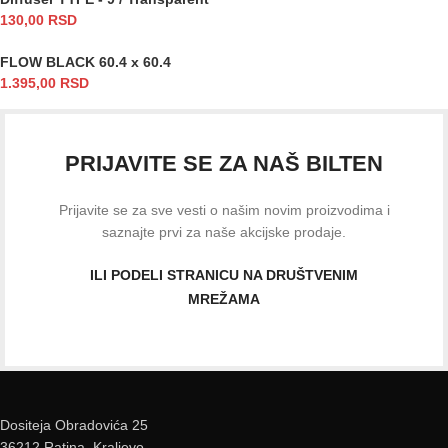
130,00
RSD
FLOW BLACK 60.4 x 60.4
1.395,00
RSD
PRIJAVITE SE ZA NAŠ BILTEN
Prijavite se za sve vesti o našim novim proizvodima i
saznajte prvi za naše akcijske prodaje.
ILI PODELI STRANICU NA DRUŠTVENIM
MREŽAMA
Dositeja Obradovića 25
36212 Ratina, Kraljevo