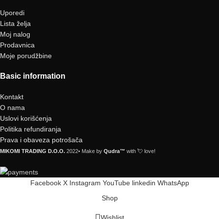
Uporedi
Lista želja
Moj nalog
Prodavnica
Moje porudžbine
Basic information
Kontakt
O nama
Uslovi korišćenja
Politika refundiranja
Prava i obaveza potrošača
MIKOMI TRADING D.O.O.
2022• Make by
Qudra™
with 💘 love!
Facebook
X
Instagram
YouTube
linkedin
WhatsApp
Shop
Wishlist