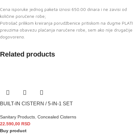
Cena isporuke jednog paketa iznosi 650.00 dinara i ne zavisi od
količine poručene robe;
Potrošač prilikom kreiranja porudžbenice pritiskom na dugme PLATI
preuzima obavezu plaćanja naručene robe, sem ako nije drugačije
dogovoreno.
Related products
BUILT-IN CISTERN / 5‑IN‑1 SET
Sanitary Products
,
Concealed Cisterns
22.590,00
RSD
Buy product