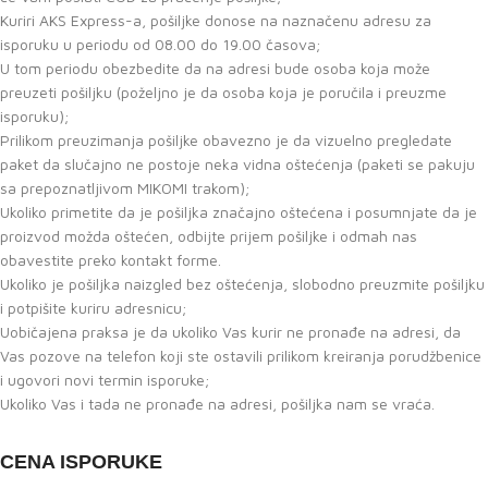
Kuriri AKS Express-a, pošiljke donose na naznačenu adresu za
isporuku u periodu od 08.00 do 19.00 časova;
U tom periodu obezbedite da na adresi bude osoba koja može
preuzeti pošiljku (poželjno je da osoba koja je poručila i preuzme
isporuku);
Prilikom preuzimanja pošiljke obavezno je da vizuelno pregledate
paket da slučajno ne postoje neka vidna oštećenja (paketi se pakuju
sa prepoznatljivom MIKOMI trakom);
Ukoliko primetite da je pošiljka značajno oštećena i posumnjate da je
proizvod možda oštećen, odbijte prijem pošiljke i odmah nas
obavestite preko kontakt forme.
Ukoliko je pošiljka naizgled bez oštećenja, slobodno preuzmite pošiljku
i potpišite kuriru adresnicu;
Uobičajena praksa je da ukoliko Vas kurir ne pronađe na adresi, da
Vas pozove na telefon koji ste ostavili prilikom kreiranja porudžbenice
i ugovori novi termin isporuke;
Ukoliko Vas i tada ne pronađe na adresi, pošiljka nam se vraća.
CENA ISPORUKE