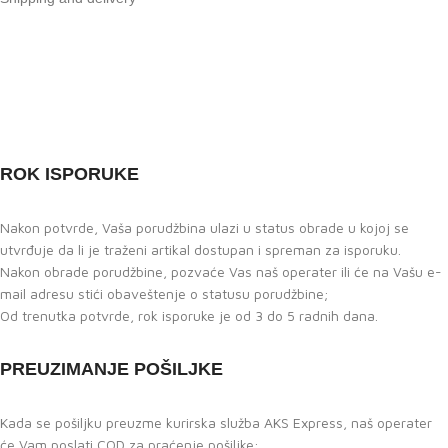
ROK ISPORUKE
Nakon potvrde, Vaša porudžbina ulazi u status obrade u kojoj se
utvrđuje da li je traženi artikal dostupan i spreman za isporuku.
Nakon obrade porudžbine, pozvaće Vas naš operater ili će na Vašu e-
mail adresu stići obaveštenje o statusu porudžbine;
Od trenutka potvrde, rok isporuke je od 3 do 5 radnih dana.
PREUZIMANJE POŠILJKE
Kada se pošiljku preuzme kurirska služba AKS Express, naš operater
će Vam poslati COD za praćenje pošiljke;