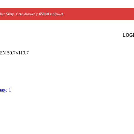
like Srbije. Cena dostave je
650,00
rsd/paket.
LOGI
 59.7×119.7