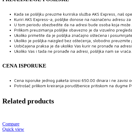
Kada se pošiljku preuzme kurirska služba AKS Express, naš ope
Kuriri AKS Express-a, pošiljke donose na naznačenu adresu za
U tom periodu obezbedite da na adresi bude osoba koja može pre
Prilikom preuzimanja pošiljke obavezno je da vizuelno pregled
Ukoliko primetite da je pošiljka značajno oštećena i posumnjat
Ukoliko je pošiljka naizgled bez oštećenja, slobodno preuzmite po
Uobičajena praksa je da ukoliko Vas kurir ne pronađe na adresi,
Ukoliko Vas i tada ne pronađe na adresi, pošiljka nam se vraća.
CENA ISPORUKE
Cena isporuke jednog paketa iznosi 650.00 dinara i ne zavisi o
Potrošač prilikom kreiranja porudžbenice pritiskom na dugme 
Related products
Compare
Quick view