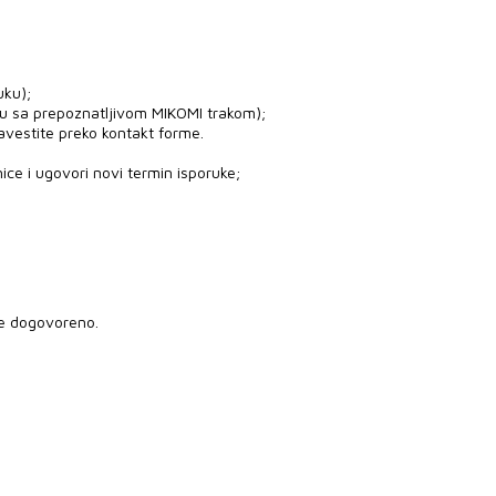
uku);
ju sa prepoznatljivom MIKOMI trakom);
avestite preko kontakt forme.
ice i ugovori novi termin isporuke;
je dogovoreno.