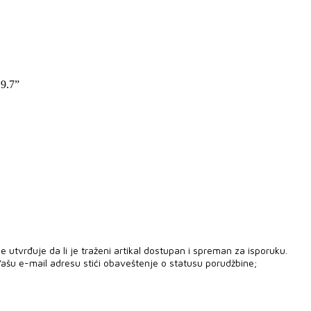
9.7”
 utvrđuje da li je traženi artikal dostupan i spreman za isporuku.
ašu e-mail adresu stići obaveštenje o statusu porudžbine;