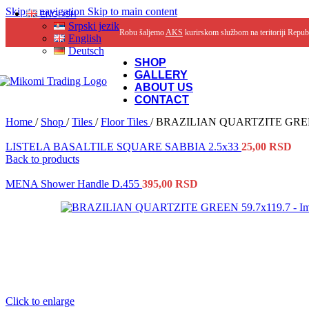
Skip to navigation
Skip to main content
ENGLISH
Srpski jezik
Robu šaljemo
AKS
kurirskom službom na teritoriji Repub
English
Deutsch
SHOP
GALLERY
ABOUT US
CONTACT
Home
/
Shop
/
Tiles
/
Floor Tiles
/
BRAZILIAN QUARTZITE GREEN
LISTELA BASALTILE SQUARE SABBIA 2.5x33
25,00
RSD
Back to products
MENA Shower Handle D.455
395,00
RSD
Click to enlarge