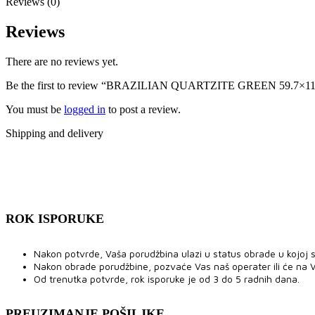
Reviews (0)
Reviews
There are no reviews yet.
Be the first to review “BRAZILIAN QUARTZITE GREEN 59.7×11
You must be
logged in
to post a review.
Shipping and delivery
ROK ISPORUKE
Nakon potvrde, Vaša porudžbina ulazi u status obrade u kojoj se
Nakon obrade porudžbine, pozvaće Vas naš operater ili će na V
Od trenutka potvrde, rok isporuke je od 3 do 5 radnih dana.
PREUZIMANJE POŠILJKE