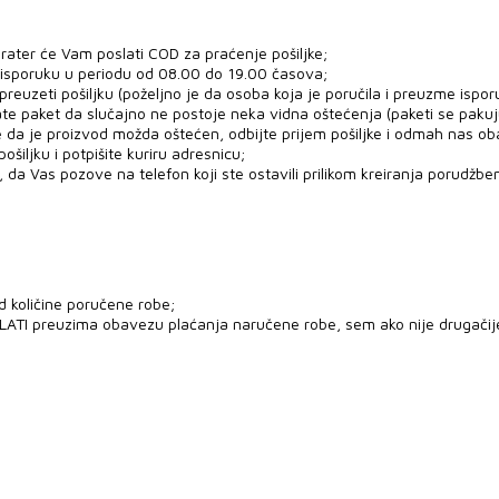
rater će Vam poslati COD za praćenje pošiljke;
 isporuku u periodu od 08.00 do 19.00 časova;
uzeti pošiljku (poželjno je da osoba koja je poručila i preuzme ispor
ate paket da slučajno ne postoje neka vidna oštećenja (paketi se paku
e da je proizvod možda oštećen, odbijte prijem pošiljke i odmah nas ob
šiljku i potpišite kuriru adresnicu;
 da Vas pozove na telefon koji ste ostavili prilikom kreiranja porudžben
d količine poručene robe;
PLATI preuzima obavezu plaćanja naručene robe, sem ako nije drugači