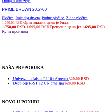
Dodaj u listu želja
PRIME BROWN 20.5×60
Pločice
,
Imitacija drveta
,
Podne pločice
,
Zidne pločice
Оригинална цена је била:
1.750,00
RSD
1.750,00 RSD.
1.695,00
RSD
Тренутна цена је: 1.695,00 RSD.
Купи производ
NAŠA PREPORUKA
Univerzalna lajsna PI-10 / Argento
320,00
RSD
Deco čep R-ST 12 UN crna sjaj
620,00
RSD
NOVO U PONUDI