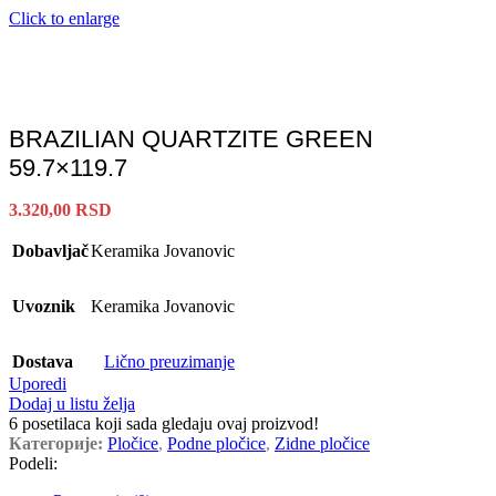
Click to enlarge
BRAZILIAN QUARTZITE GREEN
59.7×119.7
3.320,00
RSD
Dobavljač
Keramika Jovanovic
Uvoznik
Keramika Jovanovic
Dostava
Lično preuzimanje
Uporedi
Dodaj u listu želja
6
posetilaca koji sada gledaju ovaj proizvod!
Категорије:
Pločice
,
Podne pločice
,
Zidne pločice
Podeli: