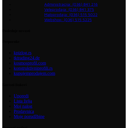
Administracija: (036) 841 216
Veleprodaja: (036) 841 375
Maloprodaja: (036) 515 5022
Webshop: (036) 515 5225
Poslednje novosti
Preporuke
kpizlog.rs
tktrading24.de
kosmosprofil.com
konstruktivniprofili.rs
kupujemprodajem.com
Korisni linkovi
Uporedi
Lista želja
Moj nalog
Prodavnica
Moje porudžbine
Osnovni podaci