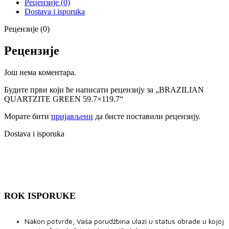
Рецензије (0)
Dostava i isporuka
Рецензије (0)
Рецензије
Још нема коментара.
Будите први који ће написати рецензију за „BRAZILIAN
QUARTZITE GREEN 59.7×119.7“
Морате бити
пријављени
да бисте поставили рецензију.
Dostava i isporuka
ROK ISPORUKE
Nakon potvrde, Vaša porudžbina ulazi u status obrade u kojoj