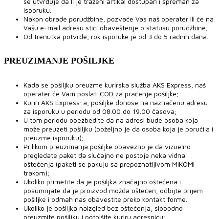
se utvrđuje da li je traženi artikal dostupan i spreman za
isporuku.
Nakon obrade porudžbine, pozvaće Vas naš operater ili će na
Vašu e-mail adresu stići obaveštenje o statusu porudžbine;
Od trenutka potvrde, rok isporuke je od 3 do 5 radnih dana.
PREUZIMANJE POŠILJKE
Kada se pošiljku preuzme kurirska služba AKS Express, naš
operater će Vam poslati COD za praćenje pošiljke;
Kuriri AKS Express-a, pošiljke donose na naznačenu adresu
za isporuku u periodu od 08.00 do 19.00 časova;
U tom periodu obezbedite da na adresi bude osoba koja
može preuzeti pošiljku (poželjno je da osoba koja je poručila i
preuzme isporuku);
Prilikom preuzimanja pošiljke obavezno je da vizuelno
pregledate paket da slučajno ne postoje neka vidna
oštećenja (paketi se pakuju sa prepoznatljivom MIKOMI
trakom);
Ukoliko primetite da je pošiljka značajno oštećena i
posumnjate da je proizvod možda oštećen, odbijte prijem
pošiljke i odmah nas obavestite preko kontakt forme.
Ukoliko je pošiljka naizgled bez oštećenja, slobodno
preuzmite pošiljku i potpišite kuriru adresnicu;