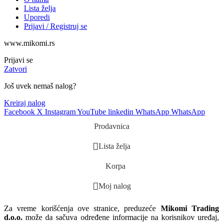
Lista želja
Uporedi
Prijavi / Registruj se
www.mikomi.rs
Prijavi se
Zatvori
Još uvek nemaš nalog?
Kreiraj nalog
Facebook
X
Instagram
YouTube
linkedin
WhatsApp
WhatsApp
Prodavnica
Lista želja
Korpa
Moj nalog
Za vreme korišćenja ove stranice, preduzeće
Mikomi Trading
d.o.o.
može da sačuva određene informacije na korisnikov uređaj,