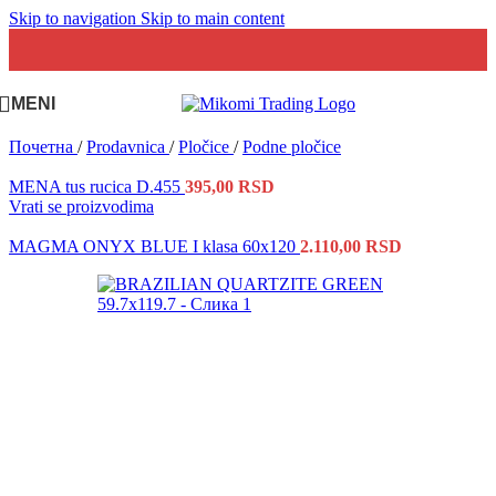
Skip to navigation
Skip to main content
MENI
Почетна
/
Prodavnica
/
Pločice
/
Podne pločice
MENA tus rucica D.455
395,00
RSD
Vrati se proizvodima
MAGMA ONYX BLUE I klasa 60x120
2.110,00
RSD