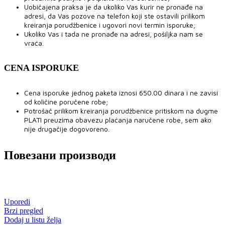
Uobičajena praksa je da ukoliko Vas kurir ne pronađe na
adresi, da Vas pozove na telefon koji ste ostavili prilikom
kreiranja porudžbenice i ugovori novi termin isporuke;
Ukoliko Vas i tada ne pronađe na adresi, pošiljka nam se
vraća.
CENA ISPORUKE
Cena isporuke jednog paketa iznosi 650.00 dinara i ne zavisi
od količine poručene robe;
Potrošač prilikom kreiranja porudžbenice pritiskom na dugme
PLATI preuzima obavezu plaćanja naručene robe, sem ako
nije drugačije dogovoreno.
Повезани производи
Uporedi
Brzi pregled
Dodaj u listu želja