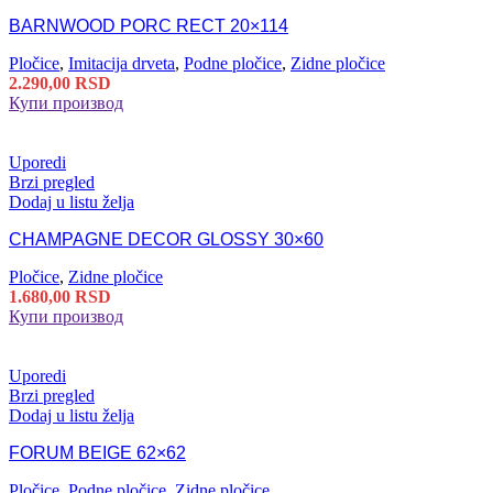
BARNWOOD PORC RECT 20×114
Pločice
,
Imitacija drveta
,
Podne pločice
,
Zidne pločice
2.290,00
RSD
Купи производ
Uporedi
Brzi pregled
Dodaj u listu želja
CHAMPAGNE DECOR GLOSSY 30×60
Pločice
,
Zidne pločice
1.680,00
RSD
Купи производ
Uporedi
Brzi pregled
Dodaj u listu želja
FORUM BEIGE 62×62
Pločice
,
Podne pločice
,
Zidne pločice