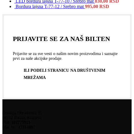
LED bordura lajsna T-77-10 / Srebro mat
830,00
RSD
Bordura lajsna T-77-12 / Srebro mat
995,00
RSD
PRIJAVITE SE ZA NAŠ BILTEN
Prijavite se za sve vesti o našim novim proizvodima i saznajte
prvi za naše akcijske prodaje.
ILI PODELI STRANICU NA DRUŠTVENIM
MREŽAMA
Dositeja Obradovića 25
36212 Ratina, Kraljevo
PIB:
101775913
Mat. br.:
17314807