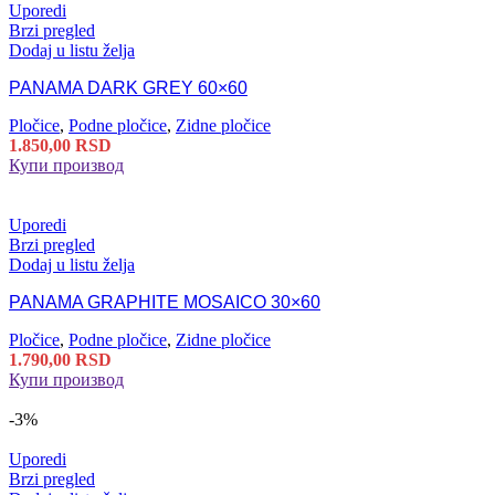
Uporedi
Brzi pregled
Dodaj u listu želja
PANAMA DARK GREY 60×60
Pločice
,
Podne pločice
,
Zidne pločice
1.850,00
RSD
Купи производ
Uporedi
Brzi pregled
Dodaj u listu želja
PANAMA GRAPHITE MOSAICO 30×60
Pločice
,
Podne pločice
,
Zidne pločice
1.790,00
RSD
Купи производ
-3%
Uporedi
Brzi pregled