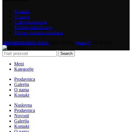
Kontakt
O nama
Uslovi korišćenja
Politika refundiranja
Prava i obaveza potrošača
MIKOMI TRADING D.O.O.
2022• Make by
Qudra™
with 💘 love!
Search
Meni
Kategorije
Prodavnica
Galerija
O nama
Kontakt
Naslovna
Prodavnica
Novosti
Galerija
Kontakt
O nama