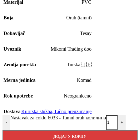
Materijal
PVC
Boja
Orah (tamni)
Dobavljač
Tesay
Uvoznik
Mikomi Trading doo
Zemlja porekla
Turska 🇹🇷
Merna jedinica
Komad
Rok upotrebe
Neograniceno
Dostava
Kurirska služba
,
Lično preuzimanje
Nastavak za coklu 6033 - Tamni orah количина
-
+
ДОДАЈ У КОРПУ