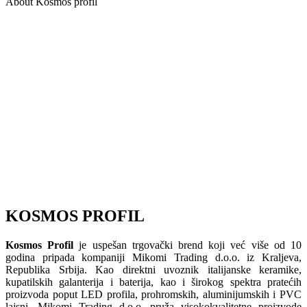
About Kosmos profil
KOSMOS PROFIL
Kosmos Profil
je uspešan trgovački brend koji već više od 10
godina pripada kompaniji Mikomi Trading d.o.o. iz Kraljeva,
Republika Srbija. Kao direktni uvoznik italijanske keramike,
kupatilskih galanterija i baterija, kao i širokog spektra pratećih
proizvoda poput LED profila, prohromskih, aluminijumskih i PVC
lajsni, Mikomi Trading d.o.o. pruža visokokvalitetne proizvode