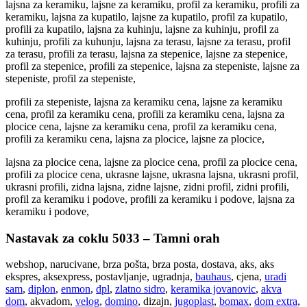
lajsna za keramiku, lajsne za keramiku, profil za keramiku, profili za
keramiku, lajsna za kupatilo, lajsne za kupatilo, profil za kupatilo,
profili za kupatilo, lajsna za kuhinju, lajsne za kuhinju, profil za
kuhinju, profili za kuhunju, lajsna za terasu, lajsne za terasu, profil
za terasu, profili za terasu, lajsna za stepenice, lajsne za stepenice,
profil za stepenice, profili za stepenice, lajsna za stepeniste, lajsne za
stepeniste, profil za stepeniste,
profili za stepeniste, lajsna za keramiku cena, lajsne za keramiku
cena, profil za keramiku cena, profili za keramiku cena, lajsna za
plocice cena, lajsne za keramiku cena, profil za keramiku cena,
profili za keramiku cena, lajsna za plocice, lajsne za plocice,
lajsna za plocice cena, lajsne za plocice cena, profil za plocice cena,
profili za plocice cena, ukrasne lajsne, ukrasna lajsna, ukrasni profil,
ukrasni profili, zidna lajsna, zidne lajsne, zidni profil, zidni profili,
profil za keramiku i podove, profili za keramiku i podove, lajsna za
keramiku i podove,
Nastavak za coklu 5033 – Tamni orah
webshop, narucivane, brza pošta, brza posta, dostava, aks, aks
ekspres, aksexpress, postavljanje, ugradnja,
bauhaus
, cjena,
uradi
sam
,
diplon
,
enmon
,
dpl
,
zlatno sidro
,
keramika jovanovic
,
akva
dom
, akvadom,
velog
,
domino
, dizajn,
jugoplast
,
bomax
,
dom extra
,