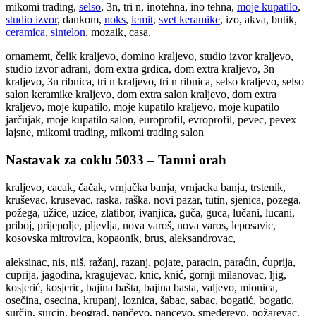
mikomi trading,
selso
, 3n, tri n, inotehna, ino tehna,
moje kupatilo
,
studio izvor
, dankom,
noks
,
lemit
,
svet keramike
, izo, akva, butik,
ceramica
,
sintelon
, mozaik, casa,
ornamemt, čelik kraljevo, domino kraljevo, studio izvor kraljevo,
studio izvor adrani, dom extra grdica, dom extra kraljevo, 3n
kraljevo, 3n ribnica, tri n kraljevo, tri n ribnica, selso kraljevo, selso
salon keramike kraljevo, dom extra salon kraljevo, dom extra
kraljevo, moje kupatilo, moje kupatilo kraljevo, moje kupatilo
jarčujak, moje kupatilo salon, europrofil, evroprofil, pevec, pevex
lajsne, mikomi trading, mikomi trading salon
Nastavak za coklu 5033 – Tamni orah
kraljevo, cacak, čačak, vrnjačka banja, vrnjacka banja, trstenik,
kruševac, krusevac, raska, raška, novi pazar, tutin, sjenica, pozega,
požega, užice, uzice, zlatibor, ivanjica, guča, guca, lučani, lucani,
priboj, prijepolje, pljevlja, nova varoš, nova varos, leposavic,
kosovska mitrovica, kopaonik, brus, aleksandrovac,
aleksinac, nis, niš, ražanj, razanj, pojate, paracin, paraćin, ćuprija,
cuprija, jagodina, kragujevac, knic, knić, gornji milanovac, ljig,
kosjerić, kosjeric, bajina bašta, bajina basta, valjevo, mionica,
osečina, osecina, krupanj, loznica, šabac, sabac, bogatić, bogatic,
surčin, surcin, beograd, pančevo, pancevo, smederevo, požarevac,