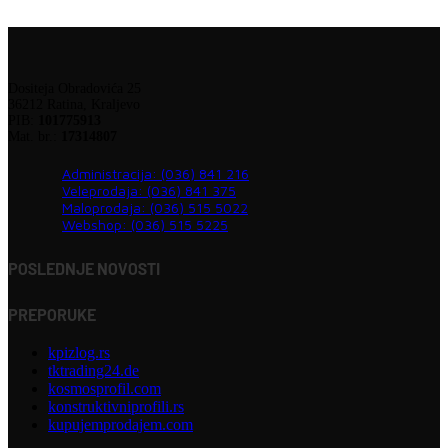
Dositeja Obradovića 25
36212 Ratina, Kraljevo
PIB:
101775913
Mat. br.:
17314807
Administracija: (036) 841 216
Veleprodaja: (036) 841 375
Maloprodaja: (036) 515 5022
Webshop: (036) 515 5225
POSLEDNJE NOVOSTI
PREPORUKE
kpizlog.rs
tktrading24.de
kosmosprofil.com
konstruktivniprofili.rs
kupujemprodajem.com