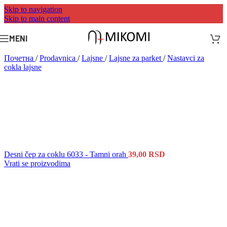
Skip to navigation
Skip to main content
MENI
Почетна
/
Prodavnica
/
Lajsne
/
Lajsne za parket
/
Nastavci za
cokla lajsne
Desni čep za coklu 6033 - Tamni orah
39,00
RSD
Vrati se proizvodima