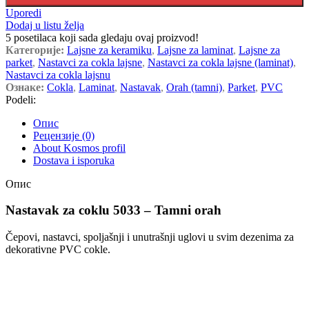
Uporedi
Dodaj u listu želja
5
posetilaca koji sada gledaju ovaj proizvod!
Категорије:
Lajsne za keramiku
,
Lajsne za laminat
,
Lajsne za
parket
,
Nastavci za cokla lajsne
,
Nastavci za cokla lajsne (laminat)
,
Nastavci za cokla lajsnu
Ознаке:
Cokla
,
Laminat
,
Nastavak
,
Orah (tamni)
,
Parket
,
PVC
Podeli:
Опис
Рецензије (0)
About Kosmos profil
Dostava i isporuka
Опис
Nastavak za coklu 5033 – Tamni orah
Čepovi, nastavci, spoljašnji i unutrašnji uglovi u svim dezenima za
dekorativne PVC cokle.