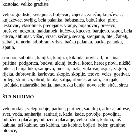
kostolac, veliko gradište
veliko gradiste, svilajinac, boljevac, zajecar, zaječar, knjaževac,
knjazevac, svrljig, bela palanka, babusnica, babušnica, pirot,
leskovac, vlasotince, predejane, vranje, bujanovac, presevo,
preševo, negotin, majdanpek, kučevo, kucevo, barajevo, sopot, bela
crkva, alibunar, vršac, vrsac, sečanj, secanj, zrenjanin, titel, žabalj,
zabalj, temerin, srbobran, vrbas, bačka palanka, backa palanka,
apatin,
sombor, subotica, kanjiža, kanjiza, kikinda, novi sad, pristina,
priština, podgorica, budva, ulcinj, budva, kotor, herceg novi, nikšić,
niksic, banja luka, sarajevo, mostar, tuzla, vukovar, osjek, zagreb,
rijeka, dubrovnik, karlovac, skopje, skoplje, tetovo, veles, gostivar,
prilep, strumica, ohrid, bitola, sofija, ribnica, adrani, jarcujak,
jarčujak, mataruška banja, mataruska banja, novo selo, sirča, sirca
ŠTA NUDIMO
veleprodaja, veleprodaje, partner, partneri, saradnja, adresa, adrese,
svet, voda, sanitarija, sanitarije, kada, kade, povolje, povoljna,
odloženo plaćanje, odlozeno placanje, veliki izbor, kabina, tuš
kabina, tuš kabine, tus kabina, tus kabine, bojleri, bojer, granitne
plocice,