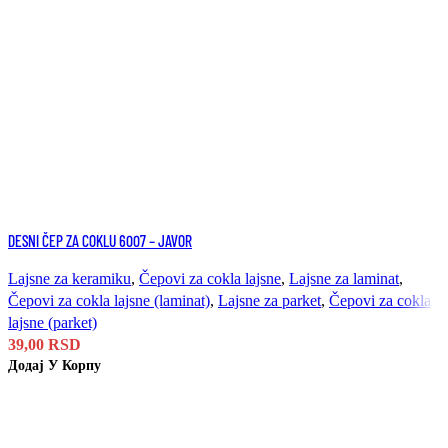
Uporedi
DESNI ČEP ZA COKLU 6007 – JAVOR
Brzi pregled
Dodaj u listu želja
Lajsne za keramiku
,
Čepovi za cokla lajsne
,
Lajsne za laminat
,
Čepovi za cokla lajsne (laminat)
,
Lajsne za parket
,
Čepovi za cokla
lajsne (parket)
39,00
RSD
Додај У Корпу