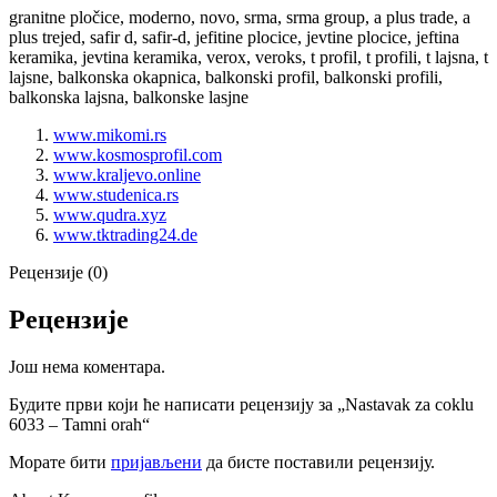
granitne pločice, moderno, novo, srma, srma group, a plus trade, a
plus trejed, safir d, safir-d, jefitine plocice, jevtine plocice, jeftina
keramika, jevtina keramika, verox, veroks, t profil, t profili, t lajsna, t
lajsne, balkonska okapnica, balkonski profil, balkonski profili,
balkonska lajsna, balkonske lasjne
www.mikomi.rs
www.kosmosprofil.com
www.kraljevo.online
www.studenica.rs
www.qudra.xyz
www.tktrading24.de
Рецензије (0)
Рецензије
Још нема коментара.
Будите први који ће написати рецензију за „Nastavak za coklu
6033 – Tamni orah“
Морате бити
пријављени
да бисте поставили рецензију.