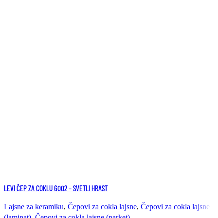
Uporedi
LEVI ČEP ZA COKLU 6002 – SVETLI HRAST
Brzi pregled
Dodaj u listu želja
Lajsne za keramiku
,
Čepovi za cokla lajsne
,
Čepovi za cokla lajsne
(laminat)
,
Čepovi za cokla lajsne (parket)