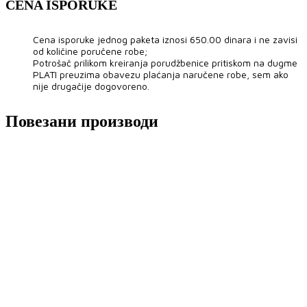
CENA ISPORUKE
Cena isporuke jednog paketa iznosi 650.00 dinara i ne zavisi
od količine poručene robe;
Potrošač prilikom kreiranja porudžbenice pritiskom na dugme
PLATI preuzima obavezu plaćanja naručene robe, sem ako
nije drugačije dogovoreno.
Повезани производи