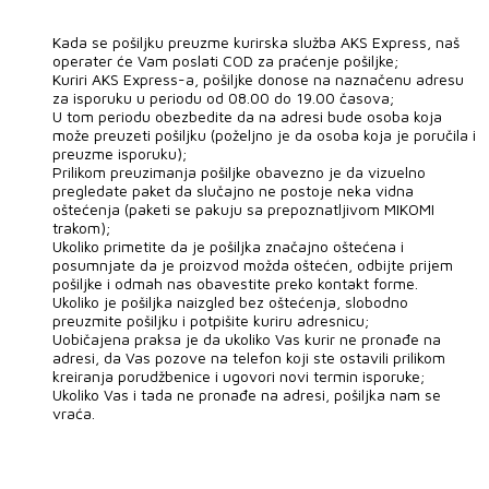
Kada se pošiljku preuzme kurirska služba AKS Express, naš
operater će Vam poslati COD za praćenje pošiljke;
Kuriri AKS Express-a, pošiljke donose na naznačenu adresu
za isporuku u periodu od 08.00 do 19.00 časova;
U tom periodu obezbedite da na adresi bude osoba koja
može preuzeti pošiljku (poželjno je da osoba koja je poručila i
preuzme isporuku);
Prilikom preuzimanja pošiljke obavezno je da vizuelno
pregledate paket da slučajno ne postoje neka vidna
oštećenja (paketi se pakuju sa prepoznatljivom MIKOMI
trakom);
Ukoliko primetite da je pošiljka značajno oštećena i
posumnjate da je proizvod možda oštećen, odbijte prijem
pošiljke i odmah nas obavestite preko kontakt forme.
Ukoliko je pošiljka naizgled bez oštećenja, slobodno
preuzmite pošiljku i potpišite kuriru adresnicu;
Uobičajena praksa je da ukoliko Vas kurir ne pronađe na
adresi, da Vas pozove na telefon koji ste ostavili prilikom
kreiranja porudžbenice i ugovori novi termin isporuke;
Ukoliko Vas i tada ne pronađe na adresi, pošiljka nam se
vraća.