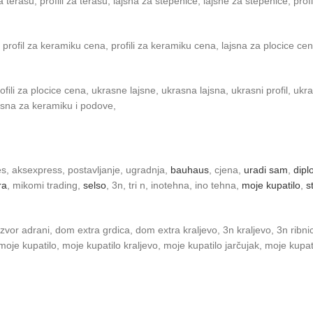
a terasu, profili za terasu, lajsna za stepenice, lajsne za stepenice, profi
 profil za keramiku cena, profili za keramiku cena, lajsna za plocice ce
ili za plocice cena, ukrasne lajsne, ukrasna lajsna, ukrasni profil, ukrasni
lajsna za keramiku i podove,
s, aksexpress, postavljanje, ugradnja,
bauhaus
, cjena,
uradi sam
,
dipl
ra
, mikomi trading,
selso
, 3n, tri n, inotehna, ino tehna,
moje kupatilo
,
s
vor adrani, dom extra grdica, dom extra kraljevo, 3n kraljevo, 3n ribnica, 
je kupatilo, moje kupatilo kraljevo, moje kupatilo jarčujak, moje kupatil