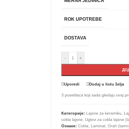
MERNA JEDINICA
ROK UPOTREBE
DOSTAVA
-
+
ДОД
Uporedi
Dodaj u listu želja
3
posetilaca koji sada gledaju ovaj pr
Категорије:
Lajsne za keramiku
,
La
cokla lajsne
,
Uglovi za cokla lajsne (
Ознаке:
Cokla
,
Laminat
,
Orah (tamn