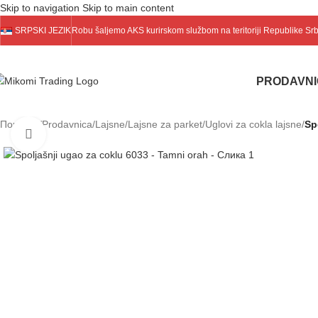
Skip to navigation
Skip to main content
SRPSKI JEZIK
Robu šaljemo
AKS
kurirskom službom na teritoriji Republike Sr
PRODAVN
Почетна
/
Prodavnica
/
Lajsne
/
Lajsne za parket
/
Uglovi za cokla lajsne
/
Sp
Click to enlarge