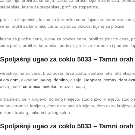
za kuhinju, profili za kuhunju, lajsna za terasu, lajsne za terasu, profil z
stepeniste, lajsne za stepeniste, profil za stepeniste,
profili za stepeniste, lajsna za keramiku cena, lajsne za keramiku cena,
cena, profili za keramiku cena, lajsna za plocice, lajsne za plocice,
lajsna za plocice cena, lajsne za plocice cena, profil za plocice cena, prof
zidni profili, profil za keramiku i podove, profili za keramiku i podove, 
Spoljašnji ugao za coklu 5033 – Tamni orah
webshop, narucivane, brza pošta, brza posta, dostava, aks, aks ekspre
akva dom
, akvadom,
velog
,
domino
, dizajn,
jugoplast
,
bomax
,
dom ext
akva, butik,
ceramica
,
sintelon
, mozaik, casa,
ornamemt, čelik kraljevo, domino kraljevo, studio izvor kraljevo, studio iz
salon keramike kraljevo, dom extra salon kraljevo, dom extra kraljevo, mo
mikomi trading, mikomi trading salon
Spoljašnji ugao za coklu 5033 – Tamni orah