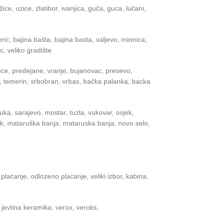
ce, uzice, zlatibor, ivanjica, guča, guca, lučani,
jeric, bajina bašta, bajina basta, valjevo, mionica,
, veliko gradište
tince, predejane, vranje, bujanovac, presevo,
lj, temerin, srbobran, vrbas, bačka palanka, backa
 luka, sarajevo, mostar, tuzla, vukovar, osjek,
rčujak, mataruška banja, mataruska banja, novo selo,
 plaćanje, odlozeno placanje, veliki izbor, kabina,
, jevtina keramika, verox, veroks,