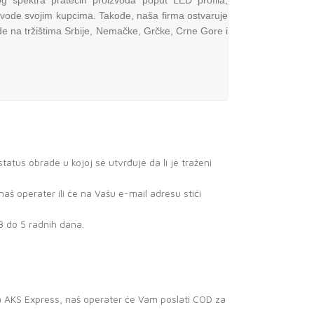
okog spektra pratećih proizvoda poput LED profila,
izvode svojim kupcima. Takođe, naša firma ostvaruje
e na tržištima Srbije, Nemačke, Grčke, Crne Gore i
atus obrade u kojoj se utvrđuje da li je traženi
š operater ili će na Vašu e-mail adresu stići
3 do 5 radnih dana.
a AKS Express, naš operater će Vam poslati COD za