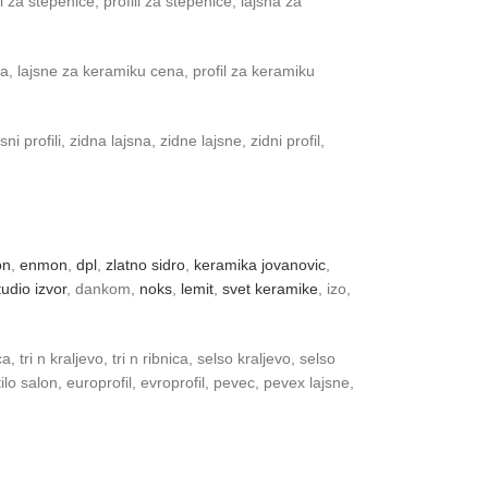
l za stepenice, profili za stepenice, lajsna za
na, lajsne za keramiku cena, profil za keramiku
 profili, zidna lajsna, zidne lajsne, zidni profil,
on
,
enmon
,
dpl
,
zlatno sidro
,
keramika jovanovic
,
tudio izvor
, dankom,
noks
,
lemit
,
svet keramike
, izo,
tri n kraljevo, tri n ribnica, selso kraljevo, selso
o salon, europrofil, evroprofil, pevec, pevex lajsne,