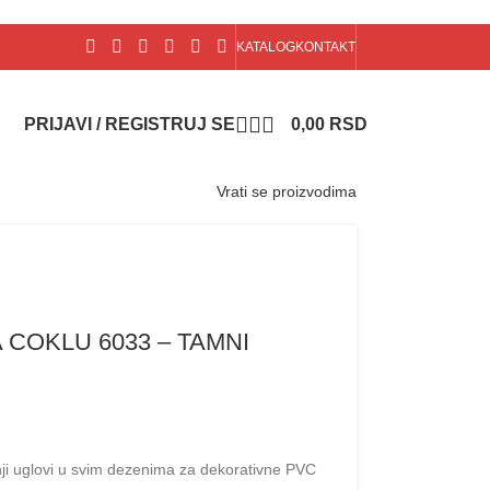
KATALOG
KONTAKT
PRIJAVI / REGISTRUJ SE
0,00
RSD
Vrati se proizvodima
 COKLU 6033 – TAMNI
šnji uglovi u svim dezenima za dekorativne PVC