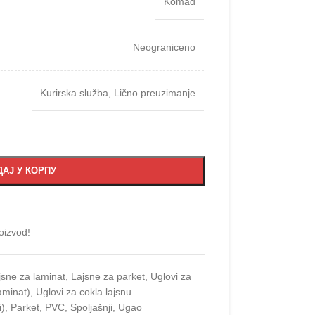
Komad
Neograniceno
Kurirska služba
,
Lično preuzimanje
АЈ У КОРПУ
oizvod!
jsne za laminat
,
Lajsne za parket
,
Uglovi za
laminat)
,
Uglovi za cokla lajsnu
i)
,
Parket
,
PVC
,
Spoljašnji
,
Ugao