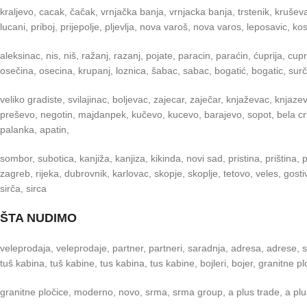
kraljevo, cacak, čačak, vrnjačka banja, vrnjacka banja, trstenik, kruševa
lucani, priboj, prijepolje, pljevlja, nova varoš, nova varos, leposavic, 
aleksinac, nis, niš, ražanj, razanj, pojate, paracin, paraćin, ćuprija, cupr
osečina, osecina, krupanj, loznica, šabac, sabac, bogatić, bogatic, su
veliko gradiste, svilajinac, boljevac, zajecar, zaječar, knjaževac, knjaz
preševo, negotin, majdanpek, kučevo, kucevo, barajevo, sopot, bela crkva
palanka, apatin,
sombor, subotica, kanjiža, kanjiza, kikinda, novi sad, pristina, priština,
zagreb, rijeka, dubrovnik, karlovac, skopje, skoplje, tetovo, veles, gosti
sirča, sirca
ŠTA NUDIMO
veleprodaja, veleprodaje, partner, partneri, saradnja, adresa, adrese, sv
tuš kabina, tuš kabine, tus kabina, tus kabine, bojleri, bojer, granitne pl
granitne pločice, moderno, novo, srma, srma group, a plus trade, a plus tr