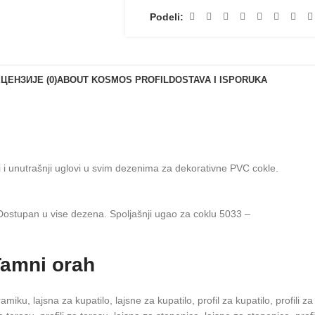
Podeli:
ЦЕНЗИЈЕ (0)
ABOUT KOSMOS PROFIL
DOSTAVA I ISPORUKA
i i unutrašnji uglovi u svim dezenima za dekorativne PVC cokle.
. Dostupan u vise dezena. Spoljašnji ugao za coklu 5033 –
Tamni orah
iku, lajsna za kupatilo, lajsne za kupatilo, profil za kupatilo, profili za 