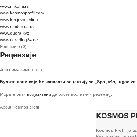
www.mikomi.rs
www.kosmosprofil.com
www.kraljevo.online
www.studenica.rs
www.qudra.xyz
www.tktrading24.de
Рецензије (0)
Рецензије
Још нема коментара.
Будите први који ће написати рецензију за „Spoljašnji ugao za 
Морате бити
пријављени
да бисте поставили рецензију.
About Kosmos profil
KOSMOS P
Kosmos Profil
je us