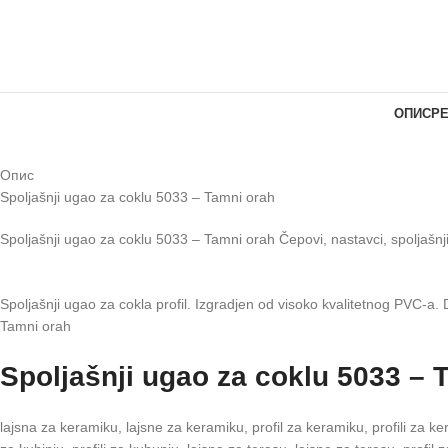
ОПИС
РЕ
Опис
Spoljašnji ugao za coklu 5033 – Tamni orah
Spoljašnji ugao za coklu 5033 – Tamni orah Čepovi, nastavci, spoljašnj
Spoljašnji ugao za cokla profil. Izgradjen od visoko kvalitetnog PVC-a
Tamni orah
Spoljašnji ugao za coklu 5033 – 
lajsna za keramiku, lajsne za keramiku, profil za keramiku, profili za keram