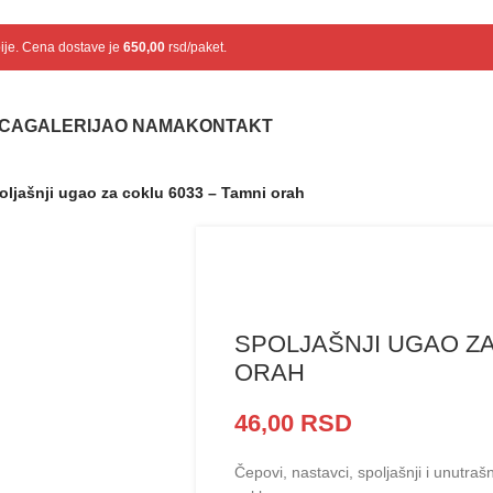
bije. Cena dostave je
650,00
rsd/paket.
ICA
GALERIJA
O NAMA
KONTAKT
oljašnji ugao za coklu 6033 – Tamni orah
SPOLJAŠNJI UGAO ZA
ORAH
46,00
RSD
Čepovi, nastavci, spoljašnji i unutra