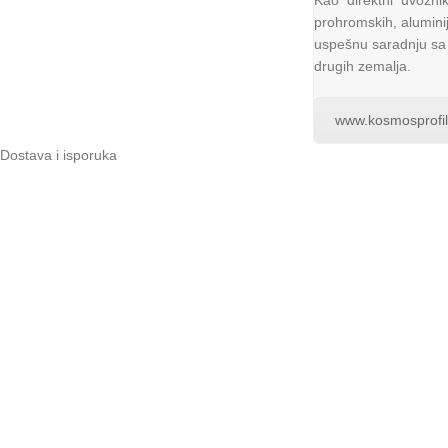
Kao direktni uvoznik
prohromskih, alumini
uspešnu saradnju sa 
drugih zemalja.
www.kosmosprofi
Dostava i isporuka