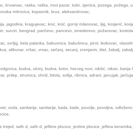
c, krusevac, raska, raška, novi pazar, tutin, sjenica, pozega, požega, uži
kosovska mitrovica, kopaonik, brus, aleksandrovac,
ija, jagodina, kragujevac, knic, knić, gornji milanovac, ljig, kosjerić, kos
rčin, surcin, beograd, pančevo, pancevo, smederevo, požarevac, kostolac
evac, svrljig, bela palanka, babusnica, babušnica, pirot, leskovac, vlaso
, alibunar, vršac, vrsac, sečanj, secanj, zrenjanin, titel, žabalj, zaba
 podgorica, budva, ulcinj, budva, kotor, herceg novi, nikšić, niksic, banja
var, prilep, strumica, ohrid, bitola, sofija, ribnica, adrani, jarcujak, ja
et, voda, sanitarija, sanitarije, kada, kade, povolje, povoljna, odloženo
ocice,
ejed, safir d, safir-d, jefitine plocice, jevtine plocice, jeftina keramika