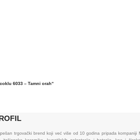
coklu 6033 – Tamni orah“
ROFIL
pešan trgovački brend koji već više od 10 godina pripada kompaniji Mi