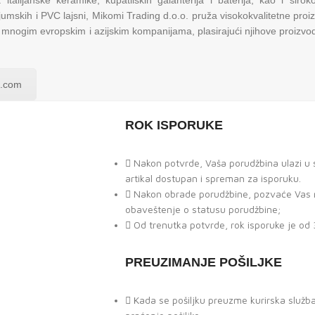
 italijanske keramike, kupatilskih galanterija i baterija, kao i šir
jumskih i PVC lajsni, Mikomi Trading d.o.o. pruža visokokvalitetne pro
mnogim evropskim i azijskim kompanijama, plasirajući njihove proizvod
l.com
ROK ISPORUKE
Nakon potvrde, Vaša porudžbina ulazi u st
artikal dostupan i spreman za isporuku.
Nakon obrade porudžbine, pozvaće Vas na
obaveštenje o statusu porudžbine;
Od trenutka potvrde, rok isporuke je od 
PREUZIMANJE POŠILJKE
Kada se pošiljku preuzme kurirska služb