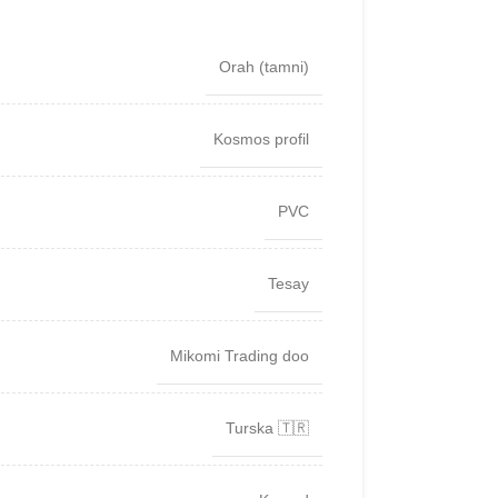
Orah (tamni)
Kosmos profil
PVC
Tesay
Mikomi Trading doo
Turska 🇹🇷