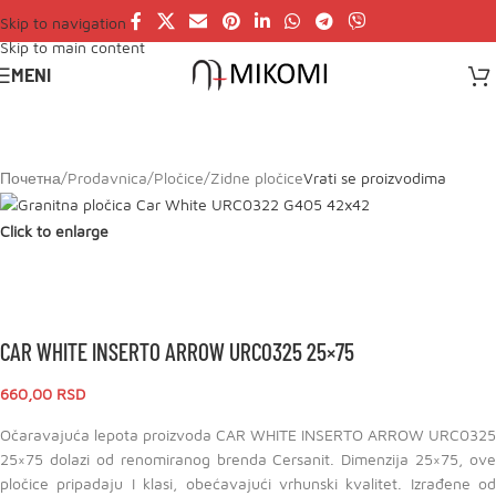
Skip to navigation
Skip to main content
MENI
Почетна
/
Prodavnica
/
Pločice
/
Zidne pločice
Vrati se proizvodima
Click to enlarge
CAR WHITE INSERTO ARROW URC0325 25×75
660,00
RSD
Očaravajuća lepota proizvoda CAR WHITE INSERTO ARROW URC0325
25×75 dolazi od renomiranog brenda Cersanit. Dimenzija 25×75, ove
pločice pripadaju I klasi, obećavajući vrhunski kvalitet. Izrađene od