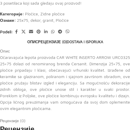
3
posetilaca koji sada gledaju ovaj proizvod!
Категорије:
Pločice
,
Zidne pločice
Ознаке:
25x75
,
dekor
,
granit
,
Pločice
Podeli:
ОПИС
РЕЦЕНЗИЈЕ (0)
DOSTAVA I ISPORUKA
Опис
Očaravajuća lepota proizvoda CAR WHITE INSERTO ARROW URC0325
25×75 dolazi od renomiranog brenda Cersanit. Dimenzija 25×75, ove
pločice pripadaju I klasi, obećavajući vrhunski kvalitet. Izrađene od
keramike sa glaziranom, poliranom i sjajnom završnom obradom, ove
pločice pružaju blistav izgled i eleganciju. Sa mogućnošću dekoracije
zidnih obloga, ove pločice unose stil i karakter u svaki prostor.
Poreklom iz Poljske, ove pločice kombinuju evropsku kvalitetu i dizajn.
Opcija ličnog preuzimanja vam omogućava da svoj dom oplemenite
ovim elegantnim pločicama.
Рецензије (0)
Рецензије