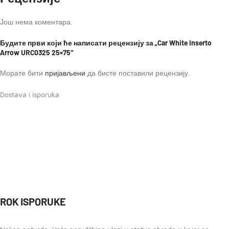
Још нема коментара.
Будите први који ће написати рецензију за „Car White Inserto
Arrow URC0325 25×75“
Морате бити
пријављени
да бисте поставили рецензију.
Dostava i isporuka
ROK ISPORUKE