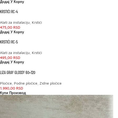
Додај У Корпу
KRSTIĆI RC-4
Alati za instalaciju
,
Krstići
475,00
RSD
Додај У Корпу
KRSTIĆI RC-5
Alati za instalaciju
,
Krstići
495,00
RSD
Додај У Корпу
LIZA GRAY GLOSSY 60×120
Pločice
,
Podne pločice
,
Zidne pločice
1.990,00
RSD
Купи Производ