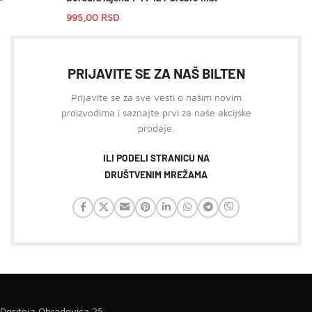
995,00
RSD
PRIJAVITE SE ZA NAŠ BILTEN
Prijavite se za sve vesti o našim novim
proizvodima i saznajte prvi za naše akcijske
prodaje.
ILI PODELI STRANICU NA
DRUŠTVENIM MREŽAMA
Dositeja Obradovića 25