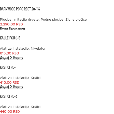
BARNWOOD PORC RECT 20×114
Pločice
,
Imitacija drveta
,
Podne pločice
,
Zidne pločice
2.290,00
RSD
Купи Производ
KAJLE PCU 0-5
Alati za instalaciju
,
Nivelatori
815,00
RSD
Додај У Корпу
KRSTIĆI RC-1
Alati za instalaciju
,
Krstići
410,00
RSD
Додај У Корпу
KRSTIĆI RC-3
Alati za instalaciju
,
Krstići
440,00
RSD