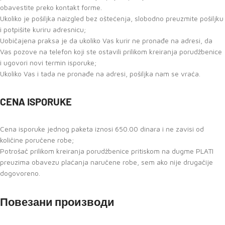
obavestite preko kontakt forme.
Ukoliko je pošiljka naizgled bez oštećenja, slobodno preuzmite pošiljku
i potpišite kuriru adresnicu;
Uobičajena praksa je da ukoliko Vas kurir ne pronađe na adresi, da
Vas pozove na telefon koji ste ostavili prilikom kreiranja porudžbenice
i ugovori novi termin isporuke;
Ukoliko Vas i tada ne pronađe na adresi, pošiljka nam se vraća.
CENA ISPORUKE
Cena isporuke jednog paketa iznosi 650.00 dinara i ne zavisi od
količine poručene robe;
Potrošač prilikom kreiranja porudžbenice pritiskom na dugme PLATI
preuzima obavezu plaćanja naručene robe, sem ako nije drugačije
dogovoreno.
Повезани производи