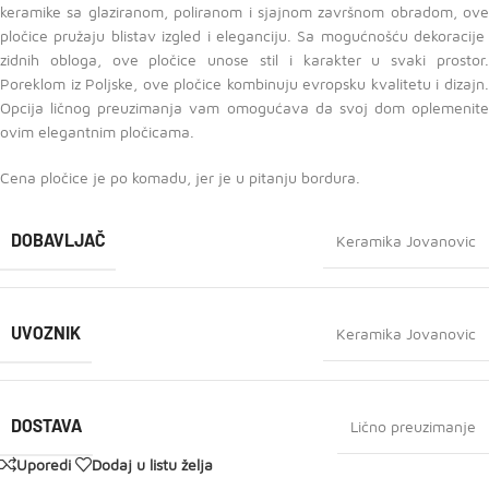
keramike sa glaziranom, poliranom i sjajnom završnom obradom, ove
pločice pružaju blistav izgled i eleganciju. Sa mogućnošću dekoracije
zidnih obloga, ove pločice unose stil i karakter u svaki prostor.
Poreklom iz Poljske, ove pločice kombinuju evropsku kvalitetu i dizajn.
Opcija ličnog preuzimanja vam omogućava da svoj dom oplemenite
ovim elegantnim pločicama.
Cena pločice je po komadu, jer je u pitanju bordura.
DOBAVLJAČ
Keramika Jovanovic
UVOZNIK
Keramika Jovanovic
DOSTAVA
Lično preuzimanje
Uporedi
Dodaj u listu želja