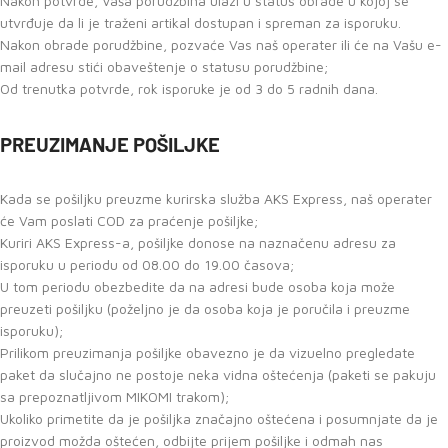
Nakon potvrde, Vaša porudžbina ulazi u status obrade u kojoj se
utvrđuje da li je traženi artikal dostupan i spreman za isporuku.
Nakon obrade porudžbine, pozvaće Vas naš operater ili će na Vašu e-
mail adresu stići obaveštenje o statusu porudžbine;
Od trenutka potvrde, rok isporuke je od 3 do 5 radnih dana.
PREUZIMANJE POŠILJKE
Kada se pošiljku preuzme kurirska služba AKS Express, naš operater
će Vam poslati COD za praćenje pošiljke;
Kuriri AKS Express-a, pošiljke donose na naznačenu adresu za
isporuku u periodu od 08.00 do 19.00 časova;
U tom periodu obezbedite da na adresi bude osoba koja može
preuzeti pošiljku (poželjno je da osoba koja je poručila i preuzme
isporuku);
Prilikom preuzimanja pošiljke obavezno je da vizuelno pregledate
paket da slučajno ne postoje neka vidna oštećenja (paketi se pakuju
sa prepoznatljivom MIKOMI trakom);
Ukoliko primetite da je pošiljka značajno oštećena i posumnjate da je
proizvod možda oštećen, odbijte prijem pošiljke i odmah nas