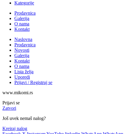
Kategorije
Prodavnica
Galerija
O nama
Kontakt
Naslovna
Prodavnica
Novosti
Galerija
Kontakt
O nama
Lista želja
Uporedi
Prijavi / Registruj se
www.mikomi.rs
Prijavi se
Zatvori
Još uvek nemaš nalog?
Kreiraj nalog
Facebook
X
Instagram
YouTube
linkedin
WhatsApp
WhatsApp