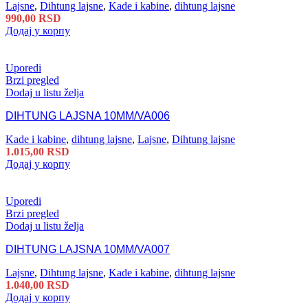
Lajsne
,
Dihtung lajsne
,
Kade i kabine
,
dihtung lajsne
990,00
RSD
Додај у корпу
Uporedi
Brzi pregled
Dodaj u listu želja
DIHTUNG LAJSNA 10MM/VA006
Kade i kabine
,
dihtung lajsne
,
Lajsne
,
Dihtung lajsne
1.015,00
RSD
Додај у корпу
Uporedi
Brzi pregled
Dodaj u listu želja
DIHTUNG LAJSNA 10MM/VA007
Lajsne
,
Dihtung lajsne
,
Kade i kabine
,
dihtung lajsne
1.040,00
RSD
Додај у корпу