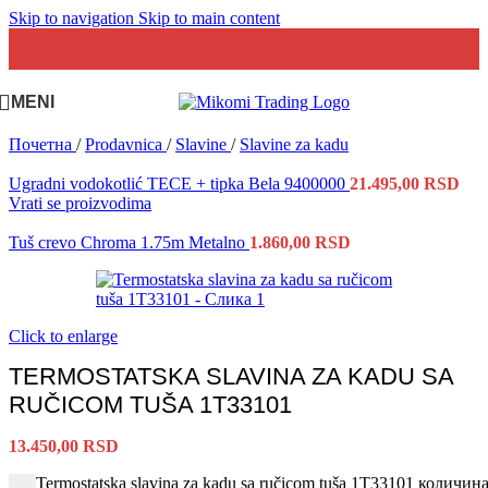
Skip to navigation
Skip to main content
MENI
Почетна
/
Prodavnica
/
Slavine
/
Slavine za kadu
Ugradni vodokotlić TECE + tipka Bela 9400000
21.495,00
RSD
Vrati se proizvodima
Tuš crevo Chroma 1.75m Metalno
1.860,00
RSD
Click to enlarge
TERMOSTATSKA SLAVINA ZA KADU SA
RUČICOM TUŠA 1T33101
13.450,00
RSD
Termostatska slavina za kadu sa ručicom tuša 1T33101 количин