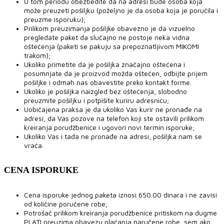
U tom periodu obezbedite da na adresi bude osoba koja
može preuzeti pošiljku (poželjno je da osoba koja je poručila i
preuzme isporuku);
Prilikom preuzimanja pošiljke obavezno je da vizuelno
pregledate paket da slučajno ne postoje neka vidna
oštećenja (paketi se pakuju sa prepoznatljivom MIKOMI
trakom);
Ukoliko primetite da je pošiljka značajno oštećena i
posumnjate da je proizvod možda oštećen, odbijte prijem
pošiljke i odmah nas obavestite preko kontakt forme.
Ukoliko je pošiljka naizgled bez oštećenja, slobodno
preuzmite pošiljku i potpišite kuriru adresnicu;
Uobičajena praksa je da ukoliko Vas kurir ne pronađe na
adresi, da Vas pozove na telefon koji ste ostavili prilikom
kreiranja porudžbenice i ugovori novi termin isporuke;
Ukoliko Vas i tada ne pronađe na adresi, pošiljka nam se
vraća.
CENA ISPORUKE
Cena isporuke jednog paketa iznosi 650.00 dinara i ne zavisi
od količine poručene robe;
Potrošač prilikom kreiranja porudžbenice pritiskom na dugme
PLATI preuzima obavezu plaćanja naručene robe, sem ako