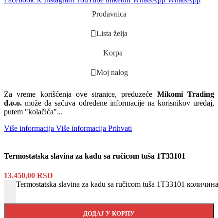
Prodavnica
Lista želja
Korpa
Moj nalog
Za vreme korišćenja ove stranice, preduzeće
Mikomi Trading
d.o.o.
može da sačuva određene informacije na korisnikov uređaj,
putem "kolačića"...
Više informacija
Više informacija
Prihvati
Termostatska slavina za kadu sa ručicom tuša 1T33101
13.450,00
RSD
Termostatska slavina za kadu sa ručicom tuša 1T33101 количин
-
ДОДАЈ У КОРПУ