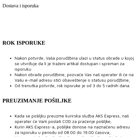
Dostava i isporuka
ROK ISPORUKE
Nakon potvrde, Vaša porudžbina ulazi u status obrade u kojoj
se utvrđuje da li je traženi artikal dostupan i spreman za
isporuku.
Nakon obrade porudžbine, pozvaće Vas naš operater ili će na
Vašu e-mail adresu stići obaveštenje o statusu porudžbine;
Od trenutka potvrde, rok isporuke je od 3 do 5 radnih dana.
PREUZIMANJE POŠILJKE
Kada se pošiljku preuzme kurirska služba AKS Express, naš
operater će Vam poslati COD za praćenje pošiljke;
Kuriri AKS Express-a, pošiljke donose na naznačenu adresu
za isporuku u periodu od 08.00 do 19.00 časova;