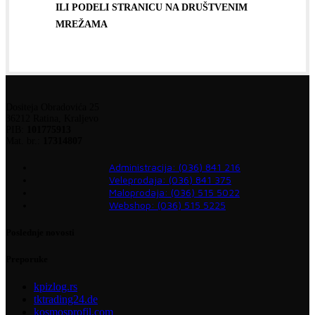
ILI PODELI STRANICU NA DRUŠTVENIM
MREŽAMA
Dositeja Obradovića 25
36212 Ratina, Kraljevo
PIB:
101775913
Mat. br.:
17314807
Administracija: (036) 841 216
Veleprodaja: (036) 841 375
Maloprodaja: (036) 515 5022
Webshop: (036) 515 5225
Poslednje novosti
Preporuke
kpizlog.rs
tktrading24.de
kosmosprofil.com