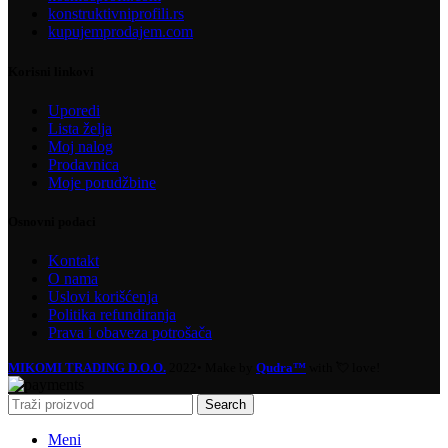
konstruktivniprofili.rs
kupujemprodajem.com
Korisni linkovi
Uporedi
Lista želja
Moj nalog
Prodavnica
Moje porudžbine
Osnovni podaci
Kontakt
O nama
Uslovi korišćenja
Politika refundiranja
Prava i obaveza potrošača
MIKOMI TRADING D.O.O.
2022• Make by
Qudra™
with 💘 love!
Search
Meni