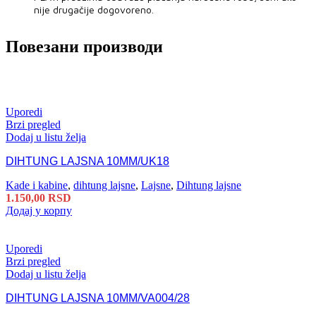
nije drugačije dogovoreno.
Повезани производи
Uporedi
Brzi pregled
Dodaj u listu želja
DIHTUNG LAJSNA 10MM/UK18
Kade i kabine
,
dihtung lajsne
,
Lajsne
,
Dihtung lajsne
1.150,00
RSD
Додај у корпу
Uporedi
Brzi pregled
Dodaj u listu želja
DIHTUNG LAJSNA 10MM/VA004/28