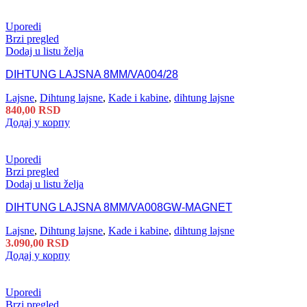
Uporedi
Brzi pregled
Dodaj u listu želja
DIHTUNG LAJSNA 8MM/VA004/28
Lajsne
,
Dihtung lajsne
,
Kade i kabine
,
dihtung lajsne
840,00
RSD
Додај у корпу
Uporedi
Brzi pregled
Dodaj u listu želja
DIHTUNG LAJSNA 8MM/VA008GW-MAGNET
Lajsne
,
Dihtung lajsne
,
Kade i kabine
,
dihtung lajsne
3.090,00
RSD
Додај у корпу
Uporedi
Brzi pregled