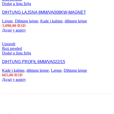
Dodaj u listu želja
DIHTUNG LAJSNA 8MM/VA008KW-MAGNET
Lajsne
,
Dihtung lajsne
,
Kade i kabine
,
dihtung lajsne
3.090,00
RSD
Додај у корпу
Uporedi
Brzi pregled
Dodaj u listu želja
DIHTUNG PROFIL 6MM/VA022/15
Kade i kabine
,
dihtung lajsne
,
Lajsne
,
Dihtung lajsne
665,00
RSD
Додај у корпу