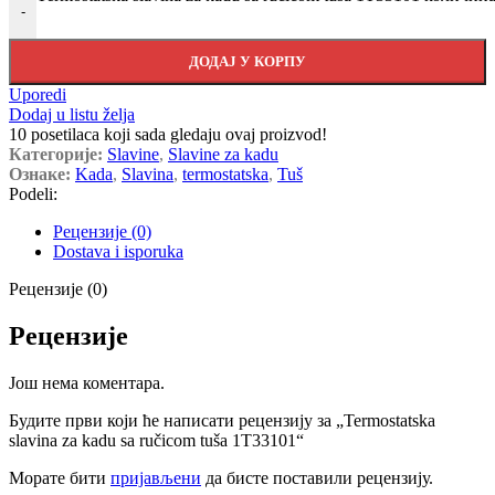
-
ДОДАЈ У КОРПУ
Uporedi
Dodaj u listu želja
10
posetilaca koji sada gledaju ovaj proizvod!
Категорије:
Slavine
,
Slavine za kadu
Ознаке:
Kada
,
Slavina
,
termostatska
,
Tuš
Podeli:
Рецензије (0)
Dostava i isporuka
Рецензије (0)
Рецензије
Још нема коментара.
Будите први који ће написати рецензију за „Termostatska
slavina za kadu sa ručicom tuša 1T33101“
Морате бити
пријављени
да бисте поставили рецензију.