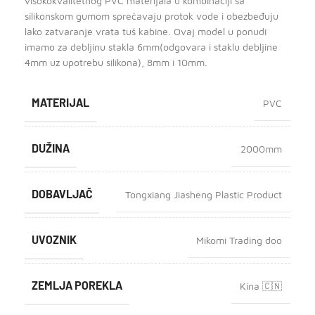
visokokvalitetnog PVC materijala u kombinaciji sa
silikonskom gumom sprečavaju protok vode i obezbeđuju
lako zatvaranje vrata tuš kabine. Ovaj model u ponudi
imamo za debljinu stakla 6mm(odgovara i staklu debljine
4mm uz upotrebu silikona), 8mm i 10mm.
MATERIJAL
PVC
DUŽINA
2000mm
DOBAVLJAČ
Tongxiang Jiasheng Plastic Product
UVOZNIK
Mikomi Trading doo
ZEMLJA POREKLA
Kina 🇨🇳