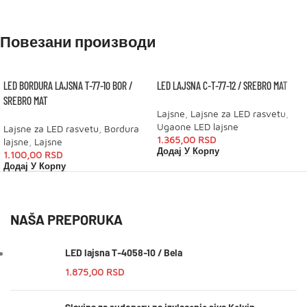
Повезани производи
LED BORDURA LAJSNA T-77-10 BOR /
LED LAJSNA C-T-77-12 / SREBRO MAT
SREBRO MAT
Lajsne
,
Lajsne za LED rasvetu
,
Ugaone LED lajsne
Lajsne za LED rasvetu
,
Bordura
1.365,00
RSD
lajsne
,
Lajsne
Додај У Корпу
1.100,00
RSD
Додај У Корпу
NAŠA PREPORUKA
LED lajsna T-4058-10 / Bela
1.875,00
RSD