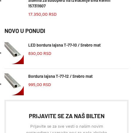
Slavina za sudoperu na izvlacenje siva Kelvin
157311607
17.350,00
RSD
NOVO U PONUDI
LED bordura lajsna T-77-10 / Srebro mat
830,00
RSD
Bordura lajsna T-77-12 / Srebro mat
995,00
RSD
PRIJAVITE SE ZA NAŠ BILTEN
Prijavite se za sve vesti o našim novim
proizvodima i saznajte prvi za naše akcijske