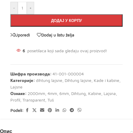
-
+
ДОДАЈ У КОРПУ
Uporedi
Dodaj u listu želja
6
posetilaca koji sada gledaju ovaj proizvod!
Шифра производа:
41-001-000004
Категорије:
dihtung lajsne
,
Dihtung lajsne
,
Kade i kabine
,
Lajsne
Ознаке:
2000mm
,
4mm
,
6mm
,
Dihtung
,
Kabine
,
Lajsna
,
Profil
,
Transparent
,
Tuš
Podeli:
Опис