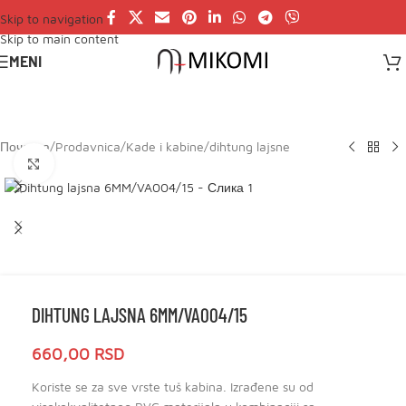
Skip to navigation
Skip to main content
MENI
Почетна
/
Prodavnica
/
Kade i kabine
/
dihtung lajsne
Click to enlarge
DIHTUNG LAJSNA 6MM/VA004/15
660,00
RSD
Koriste se za sve vrste tuš kabina. Izrađene su od