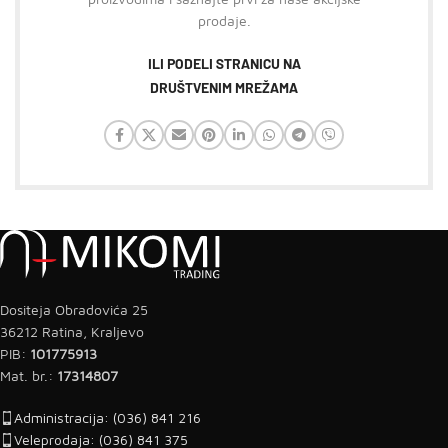
prodaje.
ILI PODELI STRANICU NA
DRUŠTVENIM MREŽAMA
Dositeja Obradovića 25
36212 Ratina, Kraljevo
PIB:
101775913
Mat. br.:
17314807
Administracija: (036) 841 216
Veleprodaja: (036) 841 375