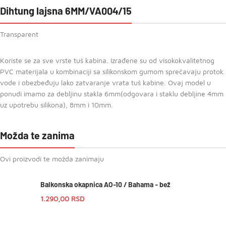
Dihtung lajsna 6MM/VA004/15
Transparent
Koriste se za sve vrste tuš kabina. Izrađene su od visokokvalitetnog
PVC materijala u kombinaciji sa silikonskom gumom sprečavaju protok
vode i obezbeđuju lako zatvaranje vrata tuš kabine. Ovaj model u
ponudi imamo za debljinu stakla 6mm(odgovara i staklu debljine 4mm
uz upotrebu silikona), 8mm i 10mm.
Možda te zanima
Ovi proizvodi te možda zanimaju
Balkonska okapnica AO-10 / Bahama - bež
1.290,00
RSD