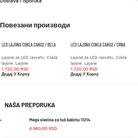
Dostava i isporuka
Повезани производи
LED LAJSNA COKLA CAK02 / BELA
LED LAJSNA COKLA CAK02 / CRNA
Lajsne za LED rasvetu
,
Cokla
Lajsne za LED rasvetu
,
Cokla
lajsne
,
Lajsne
lajsne
,
Lajsne
1.720,00
RSD
1.720,00
RSD
Додај У Корпу
Додај У Корпу
NAŠA PREPORUKA
Mega slavina za tuš kabinu 11214
6.960,00
RSD