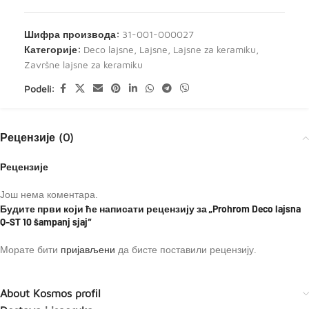
Шифра производа:
31-001-000027
Категорије:
Deco lajsne
,
Lajsne
,
Lajsne za keramiku
,
Završne lajsne za keramiku
Podeli:
Рецензије (0)
Рецензије
Још нема коментара.
Будите први који ће написати рецензију за „Prohrom Deco lajsna
Q-ST 10 šampanj sjaj“
Морате бити
пријављени
да бисте поставили рецензију.
About Kosmos profil