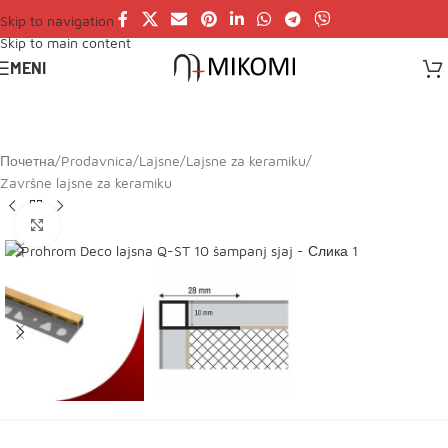
Skip to navigation
Skip to main content
MENI
Почетна
/
Prodavnica
/
Lajsne
/
Lajsne za keramiku
/
Završne lajsne za keramiku
Click to enlarge