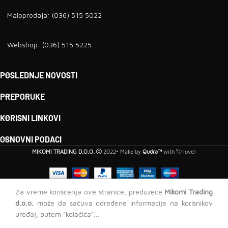
Maloprodaja: (036) 515 5022
Webshop: (036) 515 5225
POSLEDNJE NOVOSTI
PREPORUKE
KORISNI LINKOVI
OSNOVNI PODACI
MIKOMI TRADING D.O.O.
2022• Make by
Qudra™
with 💘 love!
Prohrom
Za vreme korišćenja ove stranice, preduzeće
Mikomi Trading
Deco
d.o.o.
može da sačuva određene informacije na korisnikov
lajsna Q-
1.005,00
RSD
-
+
ДОДА
uređaj, putem "kolačića"...
ST 10
odavnica
Lista želja
Korpa
Moj nalog
šampanj