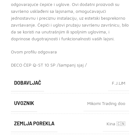
odgovarajuće čepiće i uglove. Ovi dodatni proizvodi su
savršeno usklađeni sa lajsnama, omogućavajući
jednostavnu i preciznu instalaciju, uz estetski besprekorno
završavanje. Čepići i uglovi pružaju savršenu završnicu, bilo
da se koristi na unutrašnjim ili spoljnim uglovima, i
doprinose dugotrajnosti i funkcionalnosti vaših lajsni.
Ovom profilu odgovara
DECO ČEP Q-ST 10 SP /šampanj sjaj /
DOBAVLJAČ
F.J.LIM
UVOZNIK
Mikomi Trading doo
ZEMLJA POREKLA
Kina 🇨🇳