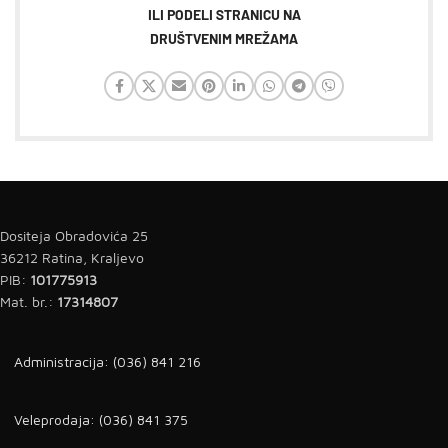
ILI PODELI STRANICU NA
DRUŠTVENIM MREŽAMA
Dositeja Obradovića 25
36212 Ratina, Kraljevo
PIB:
101775913
Mat. br.:
17314807
Administracija: (036) 841 216
Veleprodaja: (036) 841 375