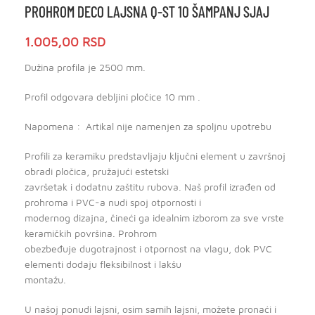
PROHROM DECO LAJSNA Q-ST 10 ŠAMPANJ SJAJ
1.005,00
RSD
Dužina profila je 2500 mm.
Profil odgovara debljini pločice 10 mm .
Napomena : Artikal nije namenjen za spoljnu upotrebu
Profili za keramiku predstavljaju ključni element u završnoj
obradi pločica, pružajući estetski
završetak i dodatnu zaštitu rubova. Naš profil izrađen od
prohroma i PVC-a nudi spoj otpornosti i
modernog dizajna, čineći ga idealnim izborom za sve vrste
keramičkih površina. Prohrom
obezbeđuje dugotrajnost i otpornost na vlagu, dok PVC
elementi dodaju fleksibilnost i lakšu
montažu.
U našoj ponudi lajsni, osim samih lajsni, možete pronaći i