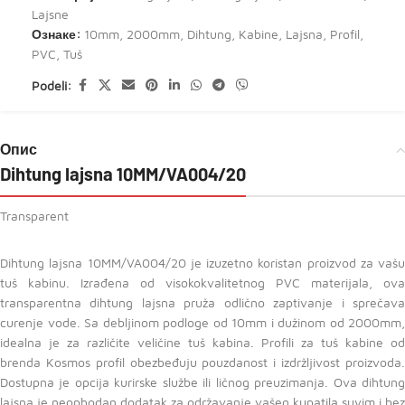
Lajsne
Ознаке:
10mm
,
2000mm
,
Dihtung
,
Kabine
,
Lajsna
,
Profil
,
PVC
,
Tuš
Podeli:
Опис
Dihtung lajsna 10MM/VA004/20
Transparent
Dihtung lajsna 10MM/VA004/20 je izuzetno koristan proizvod za vašu
tuš kabinu. Izrađena od visokokvalitetnog PVC materijala, ova
transparentna dihtung lajsna pruža odlično zaptivanje i sprečava
curenje vode. Sa debljinom podloge od 10mm i dužinom od 2000mm,
idealna je za različite veličine tuš kabina. Profili za tuš kabine od
brenda Kosmos profil obezbeđuju pouzdanost i izdržljivost proizvoda.
Dostupna je opcija kurirske službe ili ličnog preuzimanja. Ova dihtung
lajsna je neophodan dodatak za održavanje vašeg kupatila suvim i bez