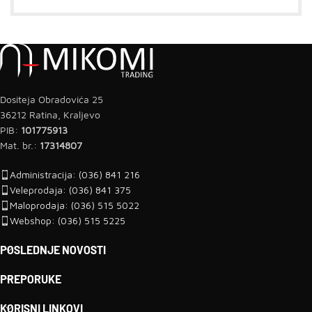
Dositeja Obradovića 25
36212 Ratina, Kraljevo
PIB:
101775913
Mat. br.:
17314807
Administracija: (036) 841 216
Veleprodaja: (036) 841 375
Maloprodaja: (036) 515 5022
Webshop: (036) 515 5225
POSLEDNJE NOVOSTI
PREPORUKE
KORISNI LINKOVI