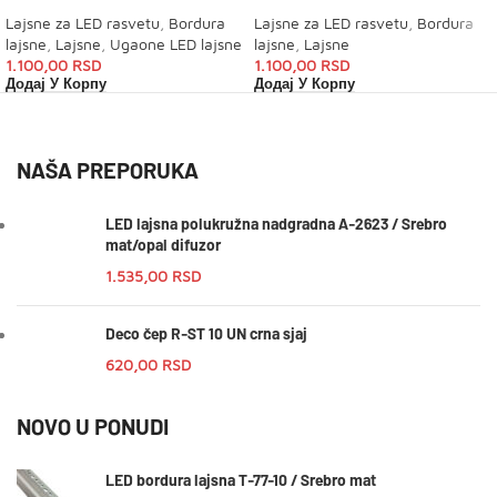
Lajsne za LED rasvetu
,
Bordura
Lajsne za LED rasvetu
,
Bordura
lajsne
,
Lajsne
,
Ugaone LED lajsne
lajsne
,
Lajsne
1.100,00
RSD
1.100,00
RSD
Додај У Корпу
Додај У Корпу
NAŠA PREPORUKA
LED lajsna polukružna nadgradna A-2623 / Srebro
mat/opal difuzor
1.535,00
RSD
Deco čep R-ST 10 UN crna sjaj
620,00
RSD
NOVO U PONUDI
LED bordura lajsna T-77-10 / Srebro mat