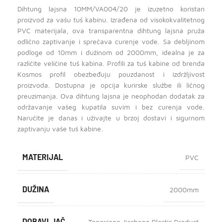
Dihtung lajsna 10MM/VA004/20 je izuzetno koristan
proizvod za vašu tuš kabinu. Izrađena od visokokvalitetnog
PVC materijala, ova transparentna dihtung lajsna pruža
odlično zaptivanje i sprečava curenje vode. Sa debljinom
podloge od 10mm i dužinom od 2000mm, idealna je za
različite veličine tuš kabina. Profili za tuš kabine od brenda
Kosmos profil obezbeđuju pouzdanost i izdržljivost
proizvoda. Dostupna je opcija kurirske službe ili ličnog
preuzimanja. Ova dihtung lajsna je neophodan dodatak za
održavanje vašeg kupatila suvim i bez curenja vode.
Naručite je danas i uživajte u brzoj dostavi i sigurnom
zaptivanju vaše tuš kabine.
MATERIJAL
PVC
DUŽINA
2000mm
DOBAVLJAČ
Tongxiang Jiasheng Plastic Product