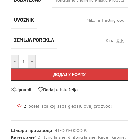
UVOZNIK
Mikomi Trading doo
ZEMLJA POREKLA
Kina 🇨🇳
-
+
ДОДАЈ У КОРПУ
Uporedi
Dodaj u listu želja
2
posetilaca koji sada gledaju ovaj proizvod!
Шифра производа:
41-001-000009
Категорије:
Dihtung lajsne
,
dihtung lajsne
,
Kade i kabine
,