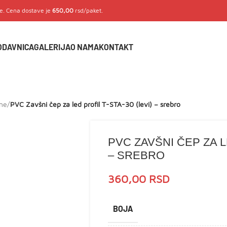
je. Cena dostave je
650,00
rsd/paket.
ODAVNICA
GALERIJA
O NAMA
KONTAKT
sne
/
PVC Zavšni čep za led profil T-STA-30 (levi) – srebro
PVC ZAVŠNI ČEP ZA LE
– SREBRO
360,00
RSD
BOJA