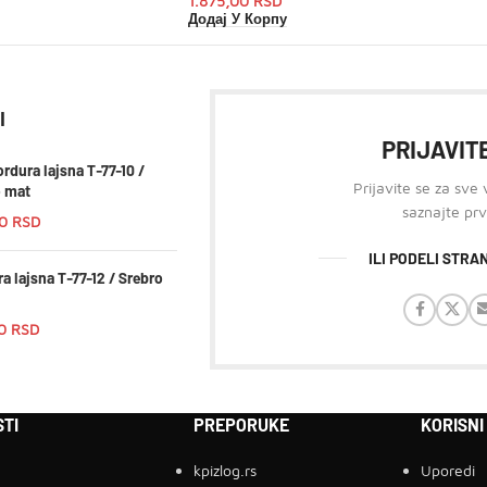
1.875,00
RSD
Додај У Корпу
I
PRIJAVITE
rdura lajsna T-77-10 /
Prijavite se za sve
o mat
saznajte prv
00
RSD
ILI PODELI STR
a lajsna T-77-12 / Srebro
00
RSD
TI
PREPORUKE
KORISNI
kpizlog.rs
Uporedi