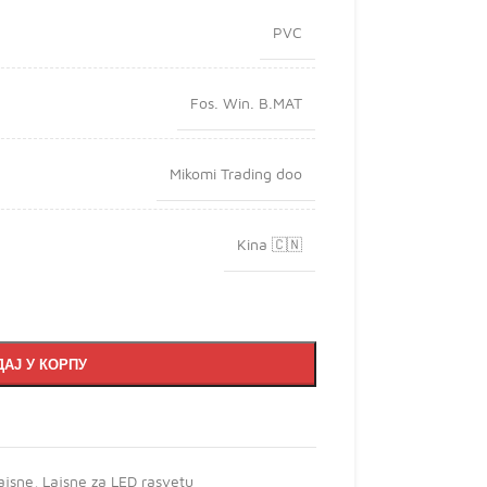
PVC
Fos. Win. B.MAT
Mikomi Trading doo
Kina 🇨🇳
АЈ У КОРПУ
ajsne
,
Lajsne za LED rasvetu