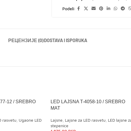
Podeli:
РЕЦЕНЗИЈЕ (0)
DOSTAVA I ISPORUKA
77-12 / SREBRO
LED LAJSNA T-4058-10 / SREBRO
MAT
D rasvetu
,
Ugaone LED
Lajsne
,
Lajsne za LED rasvetu
,
LED lajsne z
stepenice