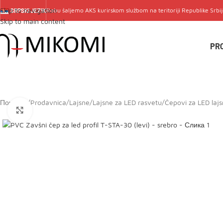
Skip to navigation
Robu šaljemo
AKS
kurirskom službom na teritoriji Republike Srbi
SRPSKI JEZIK
Skip to main content
PR
Почетна
/
Prodavnica
/
Lajsne
/
Lajsne za LED rasvetu
/
Čepovi za LED laj
Click to enlarge