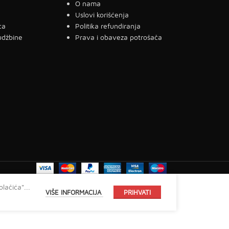
a
O nama
g
Uslovi korišćenja
ca
Politika refundiranja
udžbine
Prava i obaveza potrošača
lačića"...
VIŠE INFORMACIJA
PRIHVATI