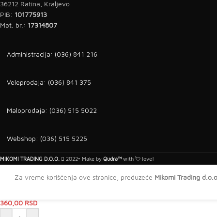
36212 Ratina, Kraljevo
PIB:
101775913
Mat. br.:
17314807
Administracija: (036) 841 216
Veleprodaja: (036) 841 375
Maloprodaja: (036) 515 5022
Webshop: (036) 515 5225
MIKOMI TRADING D.O.O.
2022• Make by
Qudra™
with 💘 love!
Za vreme korišćenja ove stranice, preduzeće
Mikomi Trading d.o.o
PVC Zavšni čep za led profil T-STA-30 (levi) – srebro
360,00
RSD