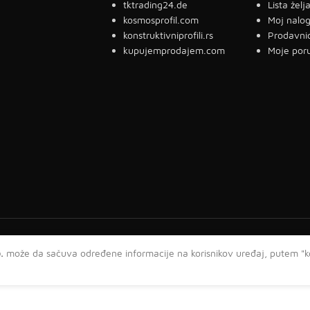
tktrading24.de
Lista želj
kosmosprofil.com
Moj nalo
konstruktivniprofili.rs
Prodavni
kupujemprodajem.com
Moje por
.
može da sačuva određene informacije na korisnikov uređaj, putem "ko