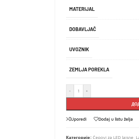
MATERIJAL
DOBAVLJAČ
UVOZNIK
ZEMLJA POREKLA
-
+
ДОД
Uporedi
Dodaj u listu želja
Категорије:
Čepovi za LED lajsne
,
L