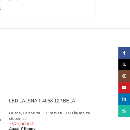
Faceb
X
Insta
YouTu
linked
LED LAJSNA T-4058-12 / BELA
LED LAJSNA T
MAT
What
Lajsne
,
Lajsne za LED rasvetu
,
LED lajsne za
stepenice
a
Lajsne
,
Lajsne za
1.970,00
RSD
stepenice
Додај У Корпу