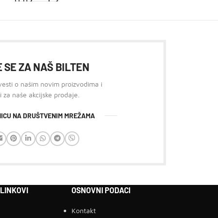
1.970,00
RSD
Додај У Корпу
 SE ZA NAŠ BILTEN
 vesti o našim novim proizvodima i
i za naše akcijske prodaje.
ANICU NA DRUŠTVENIM MREŽAMA
 LINKOVI
OSNOVNI PODACI
Kontakt