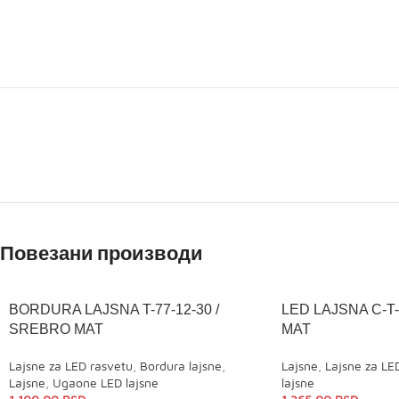
Повезани производи
BORDURA LAJSNA T-77-12-30 /
LED LAJSNA C-T-
SREBRO MAT
MAT
Lajsne za LED rasvetu
,
Bordura lajsne
,
Lajsne
,
Lajsne za LE
Lajsne
,
Ugaone LED lajsne
lajsne