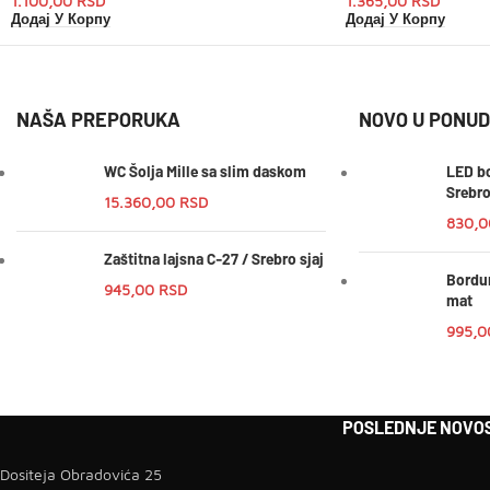
1.100,00
RSD
1.365,00
RSD
Додај У Корпу
Додај У Корпу
NAŠA PREPORUKA
NOVO U PONUD
WC Šolja Mille sa slim daskom
LED bo
Srebr
15.360,00
RSD
830,
Zaštitna lajsna C-27 / Srebro sjaj
Bordur
945,00
RSD
mat
995,
POSLEDNJE NOVOS
Dositeja Obradovića 25