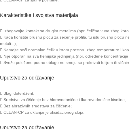
Karakteristike i svojstva materijala
Izbegavajte kontakt sa drugim metalima (npr. čelična vuna zbog koroz
Kada koristite brusnu ploču za sečenje profila, tu istu brusnu ploču ne
metali...);
Nemojte seći normalan čelik u istom prostoru zbog temperature i koro
Nije otporan na sva hemijska jedinjenja (npr. određene koncentracije h
Sveže položene podne obloge ne smeju se prekrivati folijom ili slični
Uputstvo za održavanje
Blagi deterdžent;
Sredstvo za čišćenje bez hlorovodonične i fluorovodonične kiseline;
Bez abrazivnih sredstava za čišćenje;
CLEAN-CP za uklanjanje oksidacionog sloja.
Uputstvo za održavanje