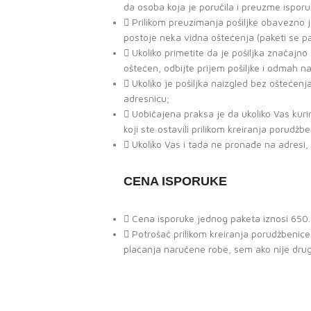
da osoba koja je poručila i preuzme isporu
Prilikom preuzimanja pošiljke obavezno 
postoje neka vidna oštećenja (paketi se p
Ukoliko primetite da je pošiljka značaj
oštećen, odbijte prijem pošiljke i odmah n
Ukoliko je pošiljka naizgled bez oštećenja
adresnicu;
Uobičajena praksa je da ukoliko Vas kur
koji ste ostavili prilikom kreiranja porudžb
Ukoliko Vas i tada ne pronađe na adresi,
CENA ISPORUKE
Cena isporuke jednog paketa iznosi 650.0
Potrošač prilikom kreiranja porudžbeni
plaćanja naručene robe, sem ako nije dru