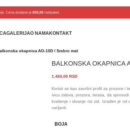
bije. Cena dostave je
650,00
rsd/paket.
ICA
GALERIJA
O NAMA
KONTAKT
alkonska okapnica AO-10D / Srebro mat
BALKONSKA OKAPNICA A
1.460,00
RSD
Koristi se kao završni profil za prozore i 
ivicu zidova, prozora, terasa, da sprovod
kvašenje i slivanje niz zid. Izrađen je o
varijanti.
BOJA