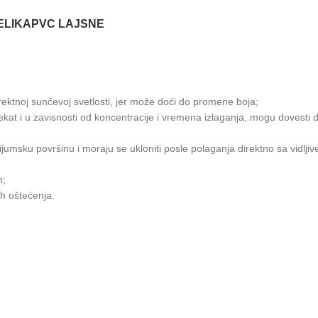
ELIKA
PVC LAJSNE
rektnoj sunčevoj svetlosti, jer može doći do promene boja;
fekat i u zavisnosti od koncentracije i vremena izlaganja, mogu dovesti 
ijumsku površinu i moraju se ukloniti posle polaganja direktno sa vidljiv
m;
ih oštećenja.