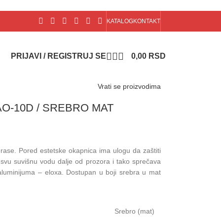
KATALOG
KONTAKT
PRIJAVI / REGISTRUJ SE
0,00
RSD
Vrati se proizvodima
O-10D / SREBRO MAT
terase. Pored estetske okapnica ima ulogu da zaštiti
i svu suvišnu vodu dalje od prozora i tako sprečava
d aluminijuma – eloxa. Dostupan u boji srebra u mat
Srebro (mat)