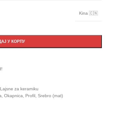
Kina 🇨🇳
АЈ У КОРПУ
d!
Lajsne za keramiku
a
,
Okapnica
,
Profil
,
Srebro (mat)