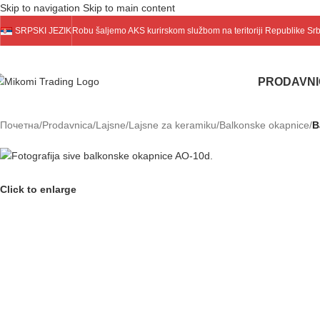
Skip to navigation
Skip to main content
SRPSKI JEZIK
Robu šaljemo
AKS
kurirskom službom na teritoriji Republike Sr
PRODAVN
Почетна
/
Prodavnica
/
Lajsne
/
Lajsne za keramiku
/
Balkonske okapnice
/
B
Click to enlarge