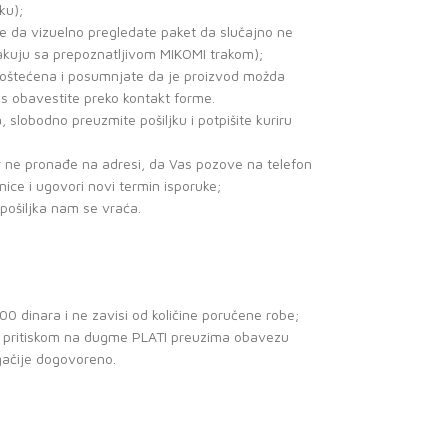
ku);
je da vizuelno pregledate paket da slučajno ne
akuju sa prepoznatljivom MIKOMI trakom);
no oštećena i posumnjate da je proizvod možda
as obavestite preko kontakt forme.
, slobodno preuzmite pošiljku i potpišite kuriru
ir ne pronađe na adresi, da Vas pozove na telefon
enice i ugovori novi termin isporuke;
 pošiljka nam se vraća.
0 dinara i ne zavisi od količine poručene robe;
ce pritiskom na dugme PLATI preuzima obavezu
gačije dogovoreno.