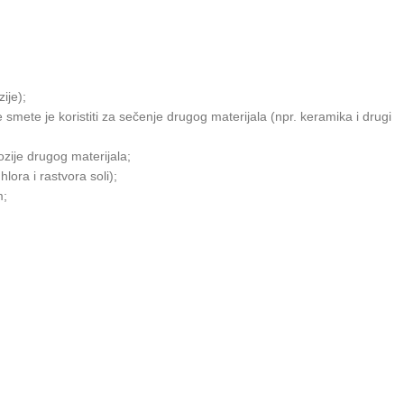
ije);
 smete je koristiti za sečenje drugog materijala (npr. keramika i drugi
zije drugog materijala;
lora i rastvora soli);
m;