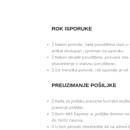
ROK ISPORUKE
Nakon potvrde, Vaša porudžbina ulazi u st
artikal dostupan i spreman za isporuku.
Nakon obrade porudžbine, pozvaće Vas na
obaveštenje o statusu porudžbine;
Od trenutka potvrde, rok isporuke je od 
PREUZIMANJE POŠILJKE
Kada se pošiljku preuzme kurirska služb
praćenje pošiljke;
Kuriri AKS Express-a, pošiljke donose n
do 19.00 časova;
U tom periodu obezbedite da na adresi b