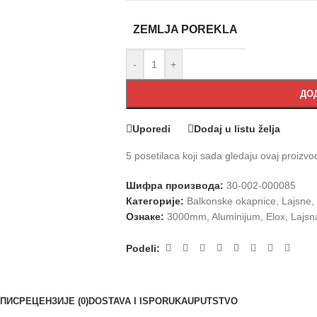
ZEMLJA POREKLA
-
+
ДОД
Uporedi
Dodaj u listu želja
5
posetilaca koji sada gledaju ovaj proizvo
Шифра производа:
30-002-000085
Категорије:
Balkonske okapnice
,
Lajsne
,
Ознаке:
3000mm
,
Aluminijum
,
Elox
,
Lajsn
Podeli:
ПИС
РЕЦЕНЗИЈЕ (0)
DOSTAVA I ISPORUKA
UPUTSTVO