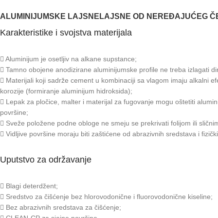
ALUMINIJUMSKE LAJSNE
LAJSNE OD NEREĐAJUĆEG Č
Karakteristike i svojstva materijala
Aluminijum je osetljiv na alkane supstance;
Tamno obojene anodizirane aluminijumske profile ne treba izlagati di
Materijali koji sadrže cement u kombinaciji sa vlagom imaju alkalni e
korozije (formiranje aluminijum hidroksida);
Lepak za pločice, malter i materijal za fugovanje mogu oštetiti alumin
površine;
Sveže položene podne obloge ne smeju se prekrivati folijom ili slični
Vidljive površine moraju biti zaštićene od abrazivnih sredstava i fizičk
Uputstvo za održavanje
Blagi deterdžent;
Sredstvo za čišćenje bez hlorovodonične i fluorovodonične kiseline;
Bez abrazivnih sredstava za čišćenje;
CLEAN-CP za sjajne površine.