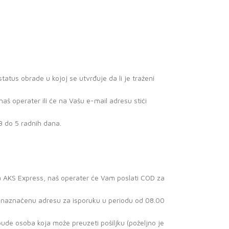
atus obrade u kojoj se utvrđuje da li je traženi
š operater ili će na Vašu e-mail adresu stići
3 do 5 radnih dana.
a AKS Express, naš operater će Vam poslati COD za
a naznačenu adresu za isporuku u periodu od 08.00
ude osoba koja može preuzeti pošiljku (poželjno je