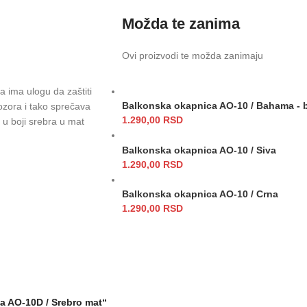
Možda te zanima
Ovi proizvodi te možda zanimaju
a ima ulogu da zaštiti
Balkonska okapnica AO-10 / Bahama - 
ozora i tako sprečava
1.290,00
RSD
 u boji srebra u mat
Balkonska okapnica AO-10 / Siva
1.290,00
RSD
Balkonska okapnica AO-10 / Crna
1.290,00
RSD
a AO-10D / Srebro mat“