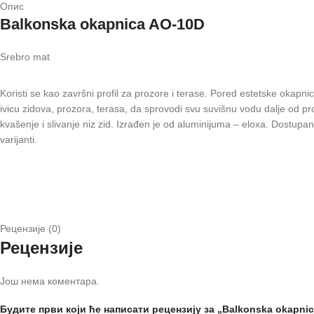
Опис
Balkonska okapnica AO-10D
Srebro mat
Koristi se kao završni profil za prozore i terase. Pored estetske okapnic
ivicu zidova, prozora, terasa, da sprovodi svu suvišnu vodu dalje od pr
kvašenje i slivanje niz zid. Izrađen je od aluminijuma – eloxa. Dostupan
varijanti.
Рецензије (0)
Рецензије
Још нема коментара.
Будите први који ће написати рецензију за „Balkonska okapnic