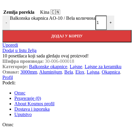
Zemlja porekla
Kina 🇨🇳
Balkonska okapnica AO-10 / Bela количина
-
+
ДОДАЈ У КОРПУ
Uporedi
Dodaj u listu želja
10
posetilaca koji sada gledaju ovaj proizvod!
Шифра производа:
30-006-000018
Категорије:
Balkonske okapnice
,
Lajsne
,
Lajsne za keramiku
Ознаке:
3000mm
,
Aluminijum
,
Bela
,
Elox
,
Lajsna
,
Okapnica
,
Profil
Podeli:
Опис
Рецензије (0)
About Kosmos profil
Dostava i isporuka
Uputstvo
Опис