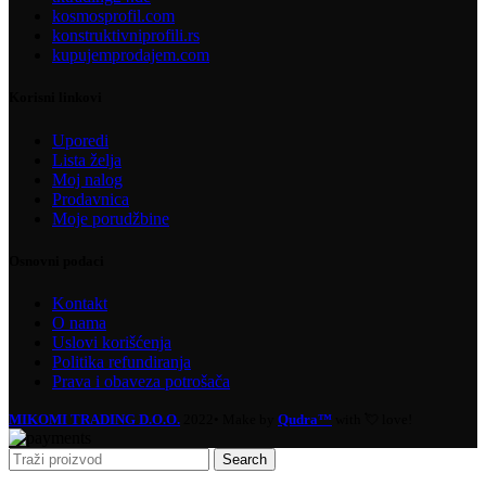
kosmosprofil.com
konstruktivniprofili.rs
kupujemprodajem.com
Korisni linkovi
Uporedi
Lista želja
Moj nalog
Prodavnica
Moje porudžbine
Osnovni podaci
Kontakt
O nama
Uslovi korišćenja
Politika refundiranja
Prava i obaveza potrošača
MIKOMI TRADING D.O.O.
2022• Make by
Qudra™
with 💘 love!
Search