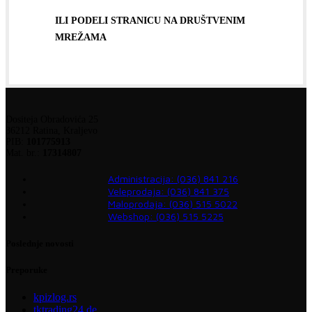
ILI PODELI STRANICU NA DRUŠTVENIM
MREŽAMA
Dositeja Obradovića 25
36212 Ratina, Kraljevo
PIB:
101775913
Mat. br.:
17314807
Administracija: (036) 841 216
Veleprodaja: (036) 841 375
Maloprodaja: (036) 515 5022
Webshop: (036) 515 5225
Poslednje novosti
Preporuke
kpizlog.rs
tktrading24.de