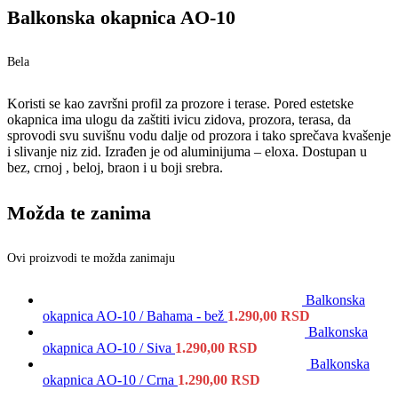
Balkonska okapnica AO-10
Bela
Koristi se kao završni profil za prozore i terase. Pored estetske
okapnica ima ulogu da zaštiti ivicu zidova, prozora, terasa, da
sprovodi svu suvišnu vodu dalje od prozora i tako sprečava kvašenje
i slivanje niz zid. Izrađen je od aluminijuma – eloxa. Dostupan u
bez, crnoj , beloj, braon i u boji srebra.
Možda te zanima
Ovi proizvodi te možda zanimaju
Balkonska
okapnica AO-10 / Bahama - bež
1.290,00
RSD
Balkonska
okapnica AO-10 / Siva
1.290,00
RSD
Balkonska
okapnica AO-10 / Crna
1.290,00
RSD