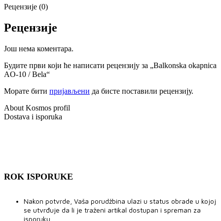
Рецензије (0)
Рецензије
Још нема коментара.
Будите први који ће написати рецензију за „Balkonska okapnica
AO-10 / Bela“
Морате бити
пријављени
да бисте поставили рецензију.
About Kosmos profil
Dostava i isporuka
ROK ISPORUKE
Nakon potvrde, Vaša porudžbina ulazi u status obrade u kojoj
se utvrđuje da li je traženi artikal dostupan i spreman za
isporuku.