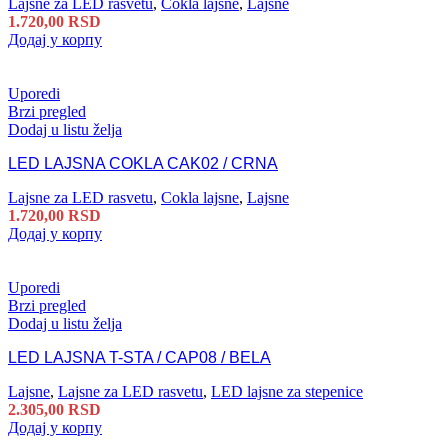
Lajsne za LED rasvetu
,
Cokla lajsne
,
Lajsne
1.720,00
RSD
Додај у корпу
Uporedi
Brzi pregled
Dodaj u listu želja
LED LAJSNA COKLA CAK02 / CRNA
Lajsne za LED rasvetu
,
Cokla lajsne
,
Lajsne
1.720,00
RSD
Додај у корпу
Uporedi
Brzi pregled
Dodaj u listu želja
LED LAJSNA T-STA / CAP08 / BELA
Lajsne
,
Lajsne za LED rasvetu
,
LED lajsne za stepenice
2.305,00
RSD
Додај у корпу