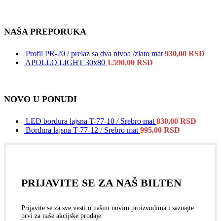
NAŠA PREPORUKA
Profil PR-20 / prelaz sa dva nivoa /zlato mat
930,00
RSD
APOLLO LIGHT 30x80
1.590,00
RSD
NOVO U PONUDI
LED bordura lajsna T-77-10 / Srebro mat
830,00
RSD
Bordura lajsna T-77-12 / Srebro mat
995,00
RSD
PRIJAVITE SE ZA NAŠ BILTEN
Prijavite se za sve vesti o našim novim proizvodima i saznajte
prvi za naše akcijske prodaje.