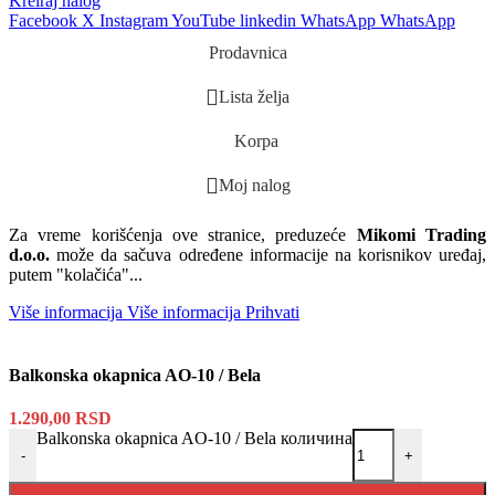
Kreiraj nalog
Facebook
X
Instagram
YouTube
linkedin
WhatsApp
WhatsApp
Prodavnica
Lista želja
Korpa
Moj nalog
Za vreme korišćenja ove stranice, preduzeće
Mikomi Trading
d.o.o.
može da sačuva određene informacije na korisnikov uređaj,
putem "kolačića"...
Više informacija
Više informacija
Prihvati
Balkonska okapnica AO-10 / Bela
1.290,00
RSD
Balkonska okapnica AO-10 / Bela количина
-
+