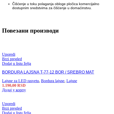
Čišćenje u toku polaganja obloge pločica komercijalno
dostupnim sredstvima za čišćenje u domaćinstvu.
Повезани производи
Uporedi
Brzi pregled
Dodaj u listu želja
BORDURA LAJSNA T-77-12 BOR / SREBRO MAT
Lajsne za LED rasvetu
,
Bordura lajsne
,
Lajsne
1.190,00
RSD
Додај у корпу
Uporedi
Brzi pregled
Dodaj u listu želja