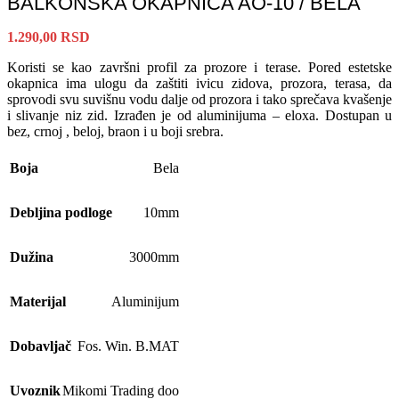
BALKONSKA OKAPNICA AO-10 / BELA
1.290,00
RSD
Koristi se kao završni profil za prozore i terase. Pored estetske
okapnica ima ulogu da zaštiti ivicu zidova, prozora, terasa, da
sprovodi svu suvišnu vodu dalje od prozora i tako sprečava kvašenje
i slivanje niz zid. Izrađen je od aluminijuma – eloxa. Dostupan u
bez, crnoj , beloj, braon i u boji srebra.
Boja
Bela
Debljina podloge
10mm
Dužina
3000mm
Materijal
Aluminijum
Dobavljač
Fos. Win. B.MAT
Uvoznik
Mikomi Trading doo