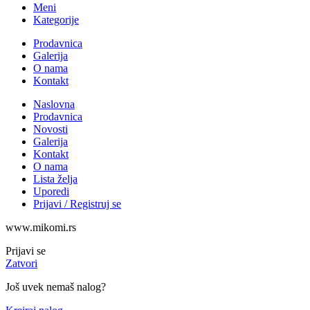
Meni
Kategorije
Prodavnica
Galerija
O nama
Kontakt
Naslovna
Prodavnica
Novosti
Galerija
Kontakt
O nama
Lista želja
Uporedi
Prijavi / Registruj se
www.mikomi.rs
Prijavi se
Zatvori
Još uvek nemaš nalog?