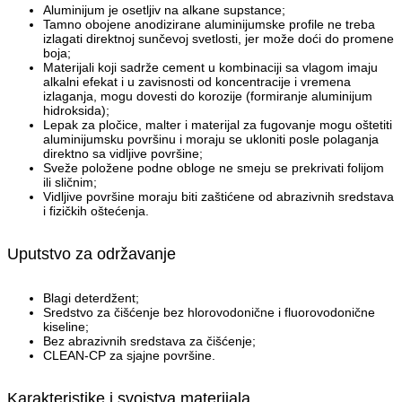
Aluminijum je osetljiv na alkane supstance;
Tamno obojene anodizirane aluminijumske profile ne treba
izlagati direktnoj sunčevoj svetlosti, jer može doći do promene
boja;
Materijali koji sadrže cement u kombinaciji sa vlagom imaju
alkalni efekat i u zavisnosti od koncentracije i vremena
izlaganja, mogu dovesti do korozije (formiranje aluminijum
hidroksida);
Lepak za pločice, malter i materijal za fugovanje mogu oštetiti
aluminijumsku površinu i moraju se ukloniti posle polaganja
direktno sa vidljive površine;
Sveže položene podne obloge ne smeju se prekrivati folijom
ili sličnim;
Vidljive površine moraju biti zaštićene od abrazivnih sredstava
i fizičkih oštećenja.
Uputstvo za održavanje
Blagi deterdžent;
Sredstvo za čišćenje bez hlorovodonične i fluorovodonične
kiseline;
Bez abrazivnih sredstava za čišćenje;
CLEAN-CP za sjajne površine.
Karakteristike i svojstva materijala