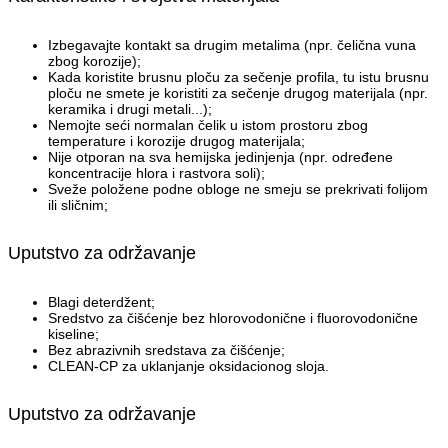
Izbegavajte kontakt sa drugim metalima (npr. čelična vuna
zbog korozije);
Kada koristite brusnu ploču za sečenje profila, tu istu brusnu
ploču ne smete je koristiti za sečenje drugog materijala (npr.
keramika i drugi metali...);
Nemojte seći normalan čelik u istom prostoru zbog
temperature i korozije drugog materijala;
Nije otporan na sva hemijska jedinjenja (npr. određene
koncentracije hlora i rastvora soli);
Sveže položene podne obloge ne smeju se prekrivati folijom
ili sličnim;
Uputstvo za održavanje
Blagi deterdžent;
Sredstvo za čišćenje bez hlorovodonične i fluorovodonične
kiseline;
Bez abrazivnih sredstava za čišćenje;
CLEAN-CP za uklanjanje oksidacionog sloja.
Uputstvo za održavanje