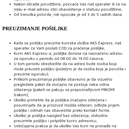
Nakon obrade porudžbine, pozvaće Vas naš operater ili će na
Vašu e-mail adresu stići obaveštenje o statusu porudžbine;
Od trenutka potvrde, rok isporuke je od 3 do 5 radnih dana.
PREUZIMANJE POŠILJKE
Kada se pošiljku preuzme kurirska služba AKS Express, naš
operater će Vam poslati COD za praćenje pošiljke;
Kuriri AKS Express-a, pošiljke donose na naznačenu adresu
za isporuku u periodu od 08.00 do 19.00 časova;
U tom periodu obezbedite da na adresi bude osoba koja
može preuzeti pošiljku (poželjno je da osoba koja je poručila i
preuzme isporuku);
Prilikom preuzimanja pošiljke obavezno je da vizuelno
pregledate paket da slučajno ne postoje neka vidna
oštećenja (paketi se pakuju sa prepoznatljivom MIKOMI
trakom);
Ukoliko primetite da je pošiljka značajno oštećena i
posumnjate da je proizvod možda oštećen, odbijte prijem
pošiljke i odmah nas obavestite preko kontakt forme.
Ukoliko je pošiljka naizgled bez oštećenja, slobodno
preuzmite pošiljku i potpišite kuriru adresnicu;
Uobičajena praksa je da ukoliko Vas kurir ne pronađe na