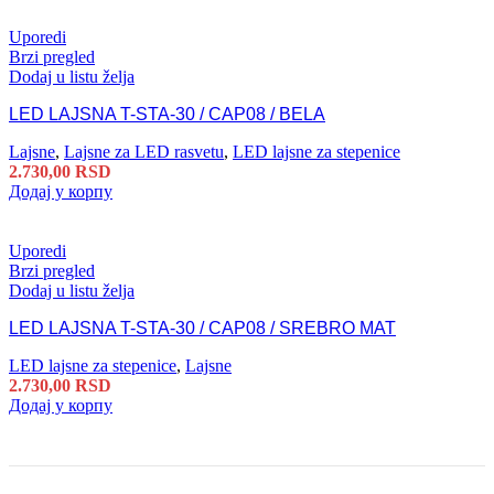
Uporedi
Brzi pregled
Dodaj u listu želja
LED LAJSNA T-STA-30 / CAP08 / BELA
Lajsne
,
Lajsne za LED rasvetu
,
LED lajsne za stepenice
2.730,00
RSD
Додај у корпу
Uporedi
Brzi pregled
Dodaj u listu želja
LED LAJSNA T-STA-30 / CAP08 / SREBRO MAT
LED lajsne za stepenice
,
Lajsne
2.730,00
RSD
Додај у корпу