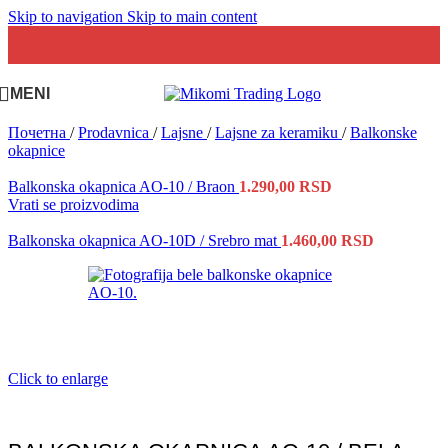
Skip to navigation
Skip to main content
MENI
Почетна
/
Prodavnica
/
Lajsne
/
Lajsne za keramiku
/
Balkonske
okapnice
Balkonska okapnica AO-10 / Braon
1.290,00
RSD
Vrati se proizvodima
Balkonska okapnica AO-10D / Srebro mat
1.460,00
RSD
Click to enlarge