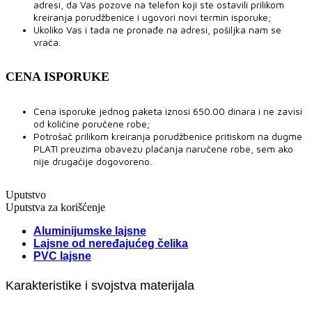
adresi, da Vas pozove na telefon koji ste ostavili prilikom
kreiranja porudžbenice i ugovori novi termin isporuke;
Ukoliko Vas i tada ne pronađe na adresi, pošiljka nam se
vraća.
CENA ISPORUKE
Cena isporuke jednog paketa iznosi 650.00 dinara i ne zavisi
od količine poručene robe;
Potrošač prilikom kreiranja porudžbenice pritiskom na dugme
PLATI preuzima obavezu plaćanja naručene robe, sem ako
nije drugačije dogovoreno.
Uputstvo
Uputstva za korišćenje
Aluminijumske lajsne
Lajsne od neređajućeg čelika
PVC lajsne
Karakteristike i svojstva materijala