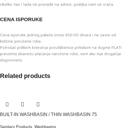
Ukoliko Vas i tada ne pronađe na adresi, pošiljka nam se vraća.
CENA ISPORUKE
Cena isporuke jednog paketa iznosi 650.00 dinara i ne zavisi od
količine poručene robe;
Potrošač prilikom kreiranja porudžbenice pritiskom na dugme PLATI
preuzima obavezu plaćanja naručene robe, sem ako nije drugačije
dogovoreno.
Related products
BUILT-IN WASHBASIN / THIN WASHBASIN 75
Sanitary Products
,
Washbasins