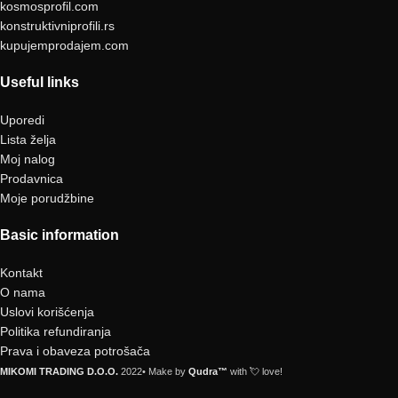
kosmosprofil.com
konstruktivniprofili.rs
kupujemprodajem.com
Useful links
Uporedi
Lista želja
Moj nalog
Prodavnica
Moje porudžbine
Basic information
Kontakt
O nama
Uslovi korišćenja
Politika refundiranja
Prava i obaveza potrošača
MIKOMI TRADING D.O.O.
2022• Make by
Qudra™
with 💘 love!