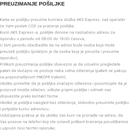
PREUZIMANJE POŠILJKE
Kada se pošiljku preuzme kurirska služba AKS Express, naš operater
će Vam poslati COD za praćenje pošiljke;
Kuriri AKS Express-a, pošiljke donose na naznačenu adresu za
isporuku u periodu od 08.00 do 19.00 časova;
U tom periodu obezbedite da na adresi bude osoba koja može
preuzeti pošiljku (poželjno je da osoba koja je poručila i preuzme
isporuku);
Prilikom preuzimanja pošiljke obavezno je da vizuelno pregledate
paket da slučajno ne postoje neka vidna oštećenja (paketi se pakuju
sa prepoznatljivom MIKOMI trakom);
Ukoliko primetite da je pošiljka značajno oštećena i posumnjate da je
proizvod možda oštećen, odbijte prijem pošiljke i odmah nas
obavestite preko kontakt forme.
Ukoliko je pošiljka naizgled bez oštećenja, slobodno preuzmite pošiljku
i potpišite kuriru adresnicu;
Uobičajena praksa je da ukoliko Vas kurir ne pronađe na adresi, da
Vas pozove na telefon koji ste ostavili prilikom kreiranja porudžbenice
i ugovori novi termin isporuke;