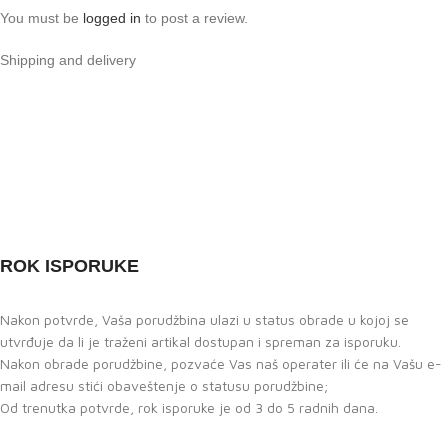
You must be
logged in
to post a review.
Shipping and delivery
ROK ISPORUKE
Nakon potvrde, Vaša porudžbina ulazi u status obrade u kojoj se
utvrđuje da li je traženi artikal dostupan i spreman za isporuku.
Nakon obrade porudžbine, pozvaće Vas naš operater ili će na Vašu e-
mail adresu stići obaveštenje o statusu porudžbine;
Od trenutka potvrde, rok isporuke je od 3 do 5 radnih dana.