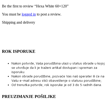
Be the first to review “Hexa White 60×120”
You must be
logged in
to post a review.
Shipping and delivery
ROK ISPORUKE
Nakon potvrde, Vaša porudžbina ulazi u status obrade u kojoj
se utvrđuje da li je traženi artikal dostupan i spreman za
isporuku.
Nakon obrade porudžbine, pozvaće Vas naš operater ili će na
Vašu e-mail adresu stići obaveštenje o statusu porudžbine;
Od trenutka potvrde, rok isporuke je od 3 do 5 radnih dana.
PREUZIMANJE POŠILJKE