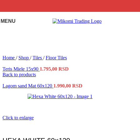
Skip to navigation
Skip to main content
MENU
Home
/
Shop
/
Tiles
/
Floor Tiles
Teris Miele 15x90
1.795,00
RSD
Back to products
Lagom sand Mat 60x120
1.990,00
RSD
Click to enlarge