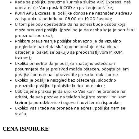
Kada se pošiljku preuzme kurirska služba AKS Express, naš
operater će Vam poslati COD za praćenje pošiljke;
Kuriri AKS Express-a, pošiljke donose na naznačenu adresu
za isporuku u periodu od 08.00 do 19.00 časova;
U tom periodu obezbedite da na adresi bude osoba koja
može preuzeti pošiljku (poželjno je da osoba koja je poručila i
preuzme isporuku);
Prilikom preuzimanja pošiljke obavezno je da vizuelno
pregledate paket da slučajno ne postoje neka vidna
oštećenja (paketi se pakuju sa prepoznatljivom MIKOMI
trakom);
Ukoliko primetite da je pošiljka značajno oštećena i
posumnjate da je proizvod možda oštećen, odbijte prijem
pošiljke i odmah nas obavestite preko kontakt forme.
Ukoliko je pošiljka naizgled bez oštećenja, slobodno
preuzmite pošiljku i potpišite kuriru adresnicu;
Uobičajena praksa je da ukoliko Vas kurir ne pronađe na
adresi, da Vas pozove na telefon koji ste ostavili prilikom
kreiranja porudžbenice i ugovori novi termin isporuke;
Ukoliko Vas i tada ne pronađe na adresi, pošiljka nam se
vraća.
CENA ISPORUKE