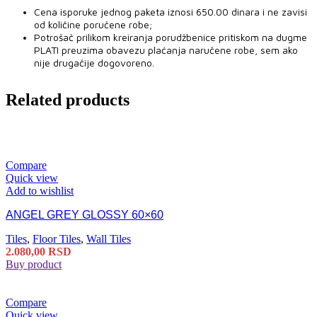
Cena isporuke jednog paketa iznosi 650.00 dinara i ne zavisi
od količine poručene robe;
Potrošač prilikom kreiranja porudžbenice pritiskom na dugme
PLATI preuzima obavezu plaćanja naručene robe, sem ako
nije drugačije dogovoreno.
Related products
Compare
Quick view
Add to wishlist
ANGEL GREY GLOSSY 60×60
Tiles
,
Floor Tiles
,
Wall Tiles
2.080,00
RSD
Buy product
Compare
Quick view