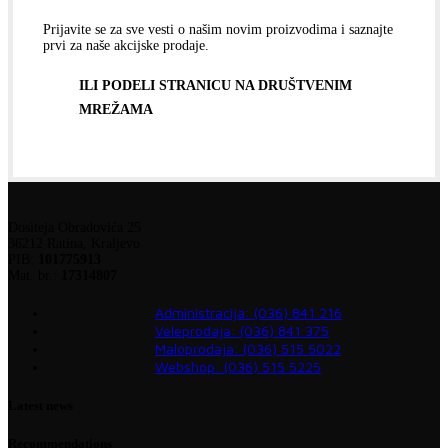
Prijavite se za sve vesti o našim novim proizvodima i saznajte
prvi za naše akcijske prodaje.
ILI PODELI STRANICU NA DRUŠTVENIM
MREŽAMA
Dositeja Obradovića 25
36212 Ratina, Kraljevo
PIB:
101775913
Mat. br.:
17314807
Administracija: (036) 841 216
Veleprodaja: (036) 841 375
Maloprodaja: (036) 515 5022
Webshop: (036) 515 5225
Latest news
Recommendations