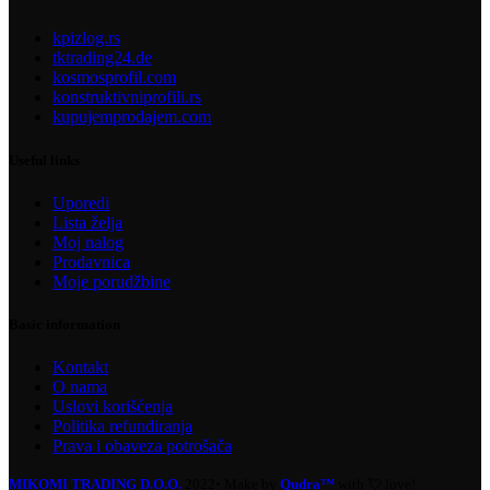
kpizlog.rs
tktrading24.de
kosmosprofil.com
konstruktivniprofili.rs
kupujemprodajem.com
Useful links
Uporedi
Lista želja
Moj nalog
Prodavnica
Moje porudžbine
Basic information
Kontakt
O nama
Uslovi korišćenja
Politika refundiranja
Prava i obaveza potrošača
MIKOMI TRADING D.O.O.
2022• Make by
Qudra™
with 💘 love!