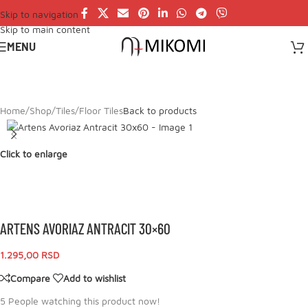
Skip to navigation
Skip to main content
MENU
Home
/
Shop
/
Tiles
/
Floor Tiles
Back to products
Click to enlarge
ARTENS AVORIAZ ANTRACIT 30×60
1.295,00
RSD
Compare
Add to wishlist
5
People watching this product now!