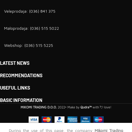
Veleprodaja: (036) 841 375
Maloprodaja: (036) 515 5022
Webshop: (036) 515 5225
LATEST NEWS
RECOMMENDATIONS
USEFUL LINKS
BASIC INFORMATION
MIKOMI TRADING D.O.O.
2022• Make by
Qudra™
with 💘 love!
During the use of this page, the company
Mikomi Trading