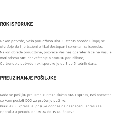
ROK ISPORUKE
Nakon potvrde, Vaša porudžbina ulazi u status obrade u kojoj se
utvrđuje da li je traženi artikal dostupan i spreman za isporuku.
Nakon obrade porudžbine, pozvaće Vas naš operater ili će na Vašu e-
mail adresu stići obaveštenje o statusu porudžbine;
Od trenutka potvrde, rok isporuke je od 3 do 5 radnih dana.
PREUZIMANJE POŠILJKE
Kada se pošiljku preuzme kurirska služba AKS Express, naš operater
će Vam poslati COD za praćenje pošiljke;
Kuriri AKS Express-a, pošiljke donose na naznačenu adresu za
isporuku u periodu od 08.00 do 19.00 časova;