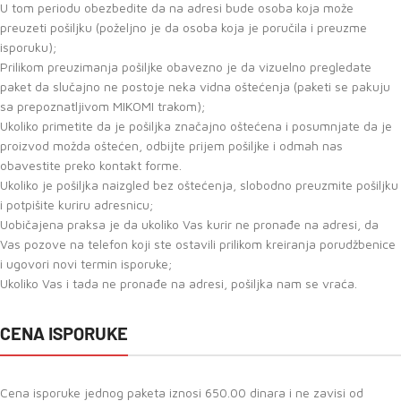
U tom periodu obezbedite da na adresi bude osoba koja može
preuzeti pošiljku (poželjno je da osoba koja je poručila i preuzme
isporuku);
Prilikom preuzimanja pošiljke obavezno je da vizuelno pregledate
paket da slučajno ne postoje neka vidna oštećenja (paketi se pakuju
sa prepoznatljivom MIKOMI trakom);
Ukoliko primetite da je pošiljka značajno oštećena i posumnjate da je
proizvod možda oštećen, odbijte prijem pošiljke i odmah nas
obavestite preko kontakt forme.
Ukoliko je pošiljka naizgled bez oštećenja, slobodno preuzmite pošiljku
i potpišite kuriru adresnicu;
Uobičajena praksa je da ukoliko Vas kurir ne pronađe na adresi, da
Vas pozove na telefon koji ste ostavili prilikom kreiranja porudžbenice
i ugovori novi termin isporuke;
Ukoliko Vas i tada ne pronađe na adresi, pošiljka nam se vraća.
CENA ISPORUKE
Cena isporuke jednog paketa iznosi 650.00 dinara i ne zavisi od