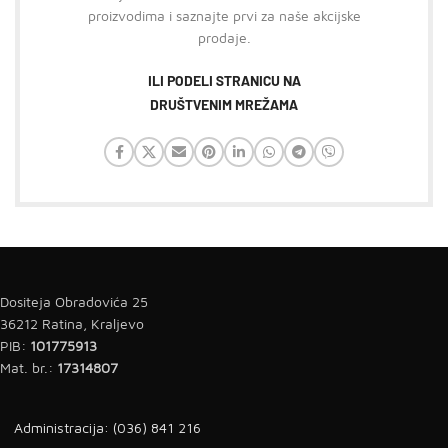
proizvodima i saznajte prvi za naše akcijske
prodaje.
ILI PODELI STRANICU NA
DRUŠTVENIM MREŽAMA
Dositeja Obradovića 25
36212 Ratina, Kraljevo
PIB:
101775913
Mat. br.:
17314807
Administracija: (036) 841 216