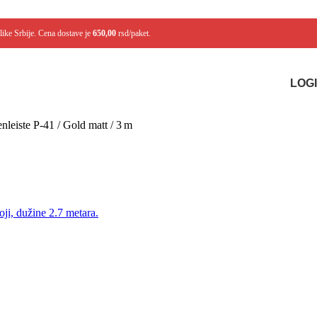
like Srbije. Cena dostave je
650,00
rsd/paket.
LOGI
nleiste P-41 / Gold matt / 3 m