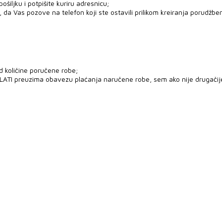
šiljku i potpišite kuriru adresnicu;
 da Vas pozove na telefon koji ste ostavili prilikom kreiranja porudžben
d količine poručene robe;
PLATI preuzima obavezu plaćanja naručene robe, sem ako nije drugači