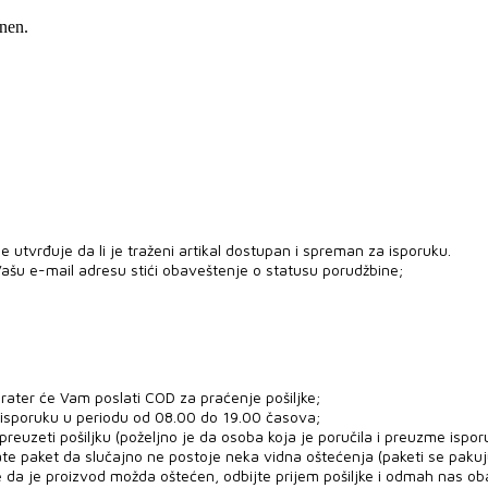
nen.
 utvrđuje da li je traženi artikal dostupan i spreman za isporuku.
ašu e-mail adresu stići obaveštenje o statusu porudžbine;
rater će Vam poslati COD za praćenje pošiljke;
 isporuku u periodu od 08.00 do 19.00 časova;
uzeti pošiljku (poželjno je da osoba koja je poručila i preuzme ispor
ate paket da slučajno ne postoje neka vidna oštećenja (paketi se paku
e da je proizvod možda oštećen, odbijte prijem pošiljke i odmah nas ob