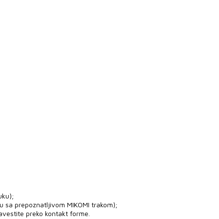
uku);
ju sa prepoznatljivom MIKOMI trakom);
avestite preko kontakt forme.