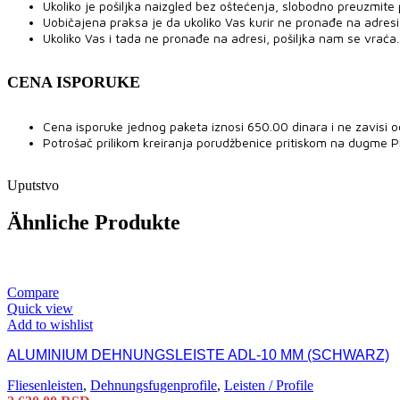
Ukoliko je pošiljka naizgled bez oštećenja, slobodno preuzmite po
Uobičajena praksa je da ukoliko Vas kurir ne pronađe na adresi,
Ukoliko Vas i tada ne pronađe na adresi, pošiljka nam se vraća.
CENA ISPORUKE
Cena isporuke jednog paketa iznosi 650.00 dinara i ne zavisi o
Potrošač prilikom kreiranja porudžbenice pritiskom na dugme 
Uputstvo
Ähnliche Produkte
Compare
Quick view
Add to wishlist
ALUMINIUM DEHNUNGSLEISTE ADL-10 MM (SCHWARZ)
Fliesenleisten
,
Dehnungsfugenprofile
,
Leisten / Profile