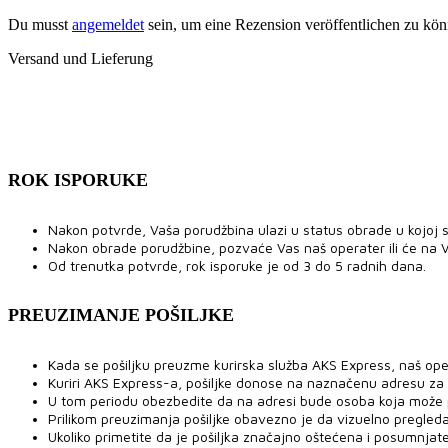
Du musst
angemeldet
sein, um eine Rezension veröffentlichen zu kön
Versand und Lieferung
ROK ISPORUKE
Nakon potvrde, Vaša porudžbina ulazi u status obrade u kojoj se
Nakon obrade porudžbine, pozvaće Vas naš operater ili će na V
Od trenutka potvrde, rok isporuke je od 3 do 5 radnih dana.
PREUZIMANJE POŠILJKE
Kada se pošiljku preuzme kurirska služba AKS Express, naš ope
Kuriri AKS Express-a, pošiljke donose na naznačenu adresu za
U tom periodu obezbedite da na adresi bude osoba koja može pre
Prilikom preuzimanja pošiljke obavezno je da vizuelno pregled
Ukoliko primetite da je pošiljka značajno oštećena i posumnjat