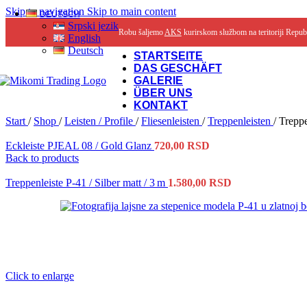
Skip to navigation
Skip to main content
DEUTSCH
Srpski jezik
Robu šaljemo
AKS
kurirskom službom na teritoriji Repub
English
Deutsch
STARTSEITE
DAS GESCHÄFT
GALERIE
ÜBER UNS
KONTAKT
Start
/
Shop
/
Leisten / Profile
/
Fliesenleisten
/
Treppenleisten
/
Treppe
Eckleiste PJEAL 08 / Gold Glanz
720,00
RSD
Back to products
Treppenleiste P-41 / Silber matt / 3 m
1.580,00
RSD
Click to enlarge