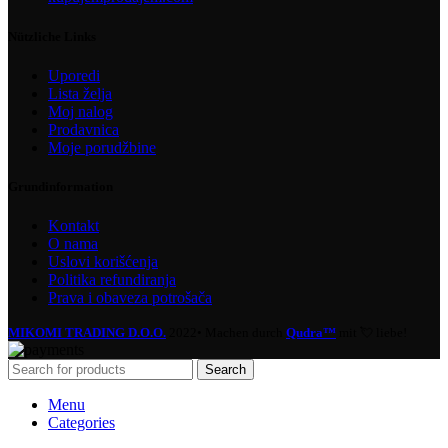
Nützliche Links
Uporedi
Lista želja
Moj nalog
Prodavnica
Moje porudžbine
Grundinformation
Kontakt
O nama
Uslovi korišćenja
Politika refundiranja
Prava i obaveza potrošača
MIKOMI TRADING D.O.O.
2022• Machen durch
Qudra™
mit 💘 liebe!
Search
Menu
Categories