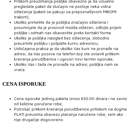
Prilikom preuzimanja pošiljke obavezno je da vizuelno
pregledate paket da slučajno ne postoje neka vidna
oštećenja (paketi se pakuju sa prepoznatljivom MIKOMI
trakom);
Ukoliko primetite da je pošiljka značajno oštećena i
posumnjate da je proizvod možda oštećen, odbijte prijem
pošiljke i odmah nas obavestite preko kontakt forme.
Ukoliko je pošiljka naizgled bez oštećenja, slobodno
preuzmite pošiljku i potpišite kuriru adresnicu;
Uobičajena praksa je da ukoliko Vas kurir ne pronađe na
adresi, da Vas pozove na telefon koji ste ostavili prilikom
kreiranja porudžbenice i ugovori novi termin isporuke;
Ukoliko Vas i tada ne pronađe na adresi, pošiljka nam se
vraća.
CENA ISPORUKE
Cena isporuke jednog paketa iznosi 650.00 dinara i ne zavisi
od količine poručene robe;
Potrošač prilikom kreiranja porudžbenice pritiskom na dugme
PLATI preuzima obavezu plaćanja naručene robe, sem ako
nije drugačije dogovoreno.