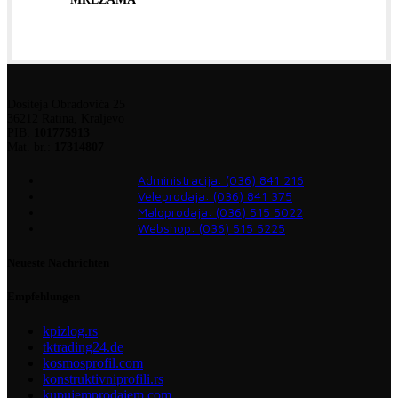
Dositeja Obradovića 25
36212 Ratina, Kraljevo
PIB:
101775913
Mat. br.:
17314807
Administracija: (036) 841 216
Veleprodaja: (036) 841 375
Maloprodaja: (036) 515 5022
Webshop: (036) 515 5225
Neueste Nachrichten
Empfehlungen
kpizlog.rs
tktrading24.de
kosmosprofil.com
konstruktivniprofili.rs
kupujemprodajem.com