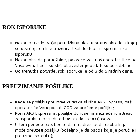
ROK ISPORUKE
Nakon potvrde, Vaša porudžbina ulazi u status obrade u kojoj
se utvrđuje da li je traženi artikal dostupan i spreman za
isporuku.
Nakon obrade porudžbine, pozvaće Vas naš operater ili će na
Vašu e-mail adresu stići obaveštenje o statusu porudžbine;
Od trenutka potvrde, rok isporuke je od 3 do 5 radnih dana.
PREUZIMANJE POŠILJKE
Kada se pošiljku preuzme kurirska služba AKS Express, naš
operater će Vam poslati COD za praćenje pošiljke;
Kuriri AKS Express-a, pošiljke donose na naznačenu adresu
za isporuku u periodu od 08.00 do 19.00 časova;
U tom periodu obezbedite da na adresi bude osoba koja
može preuzeti pošiljku (poželjno je da osoba koja je poručila i
preuzme isporuku);