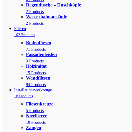
Regendusche – Duschköpfe
2 Products
Wasserhahnausläufe
2 Products
Fliesen
102 Products
Bodenfliesen
71 Products
Fassadenleisten
3 Products
Holzimitat
15 Products
Wandfliesen
94 Products
Installationswerkzeuge
16 Products
Fliesenkreuze
5 Products
Nivellierer
10 Products
Zangen