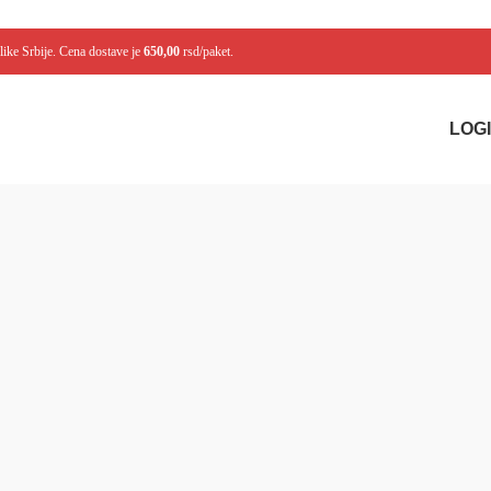
like Srbije. Cena dostave je
650,00
rsd/paket.
LOGI