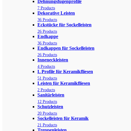
Dehnungsfugenprofile
7 Products
Dekorative Leisten
36 Products
Eckstücke für Sockelleisten
26 Products
Endkappe
36 Products
Endkappen für Sockelleisten
26 Products
Inneneckleisten
4 Products
L Profile für Keramikfliesen
51 Products
Leisten für Keramikfliesen
2 Products
Sanitärleisten
12 Products
Schutzleisten
20 Products
Sockelleisten für Keramik
21 Products
Treppenleisten