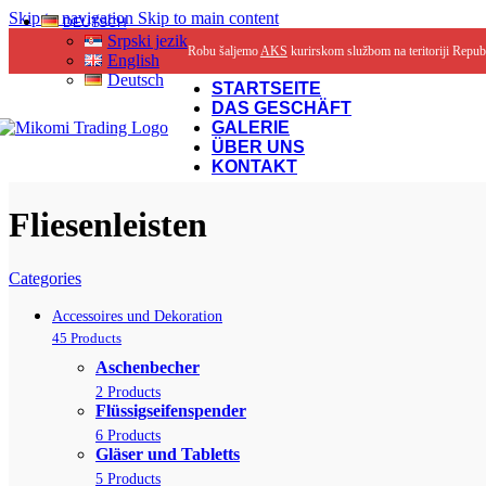
Skip to navigation
Skip to main content
DEUTSCH
Srpski jezik
Robu šaljemo
AKS
kurirskom službom na teritoriji Repub
English
Deutsch
STARTSEITE
DAS GESCHÄFT
GALERIE
ÜBER UNS
KONTAKT
Fliesenleisten
Categories
Accessoires und Dekoration
45 Products
Aschenbecher
2 Products
Flüssigseifenspender
6 Products
Gläser und Tabletts
5 Products