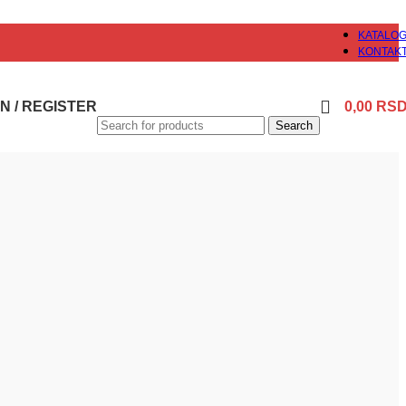
KATALO
KONTAK
N / REGISTER
0,00
RS
Search