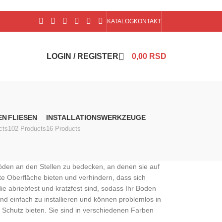
KATALOG
KONTAKT
LOGIN / REGISTER
0,00
RSD
EN
FLIESEN
INSTALLATIONSWERKZEUGE
cts
102 Products
16 Products
öden an den Stellen zu bedecken, an denen sie auf
tte Oberfläche bieten und verhindern, dass sich
 abriebfest und kratzfest sind, sodass Ihr Boden
nd einfach zu installieren und können problemlos in
d Schutz bieten. Sie sind in verschiedenen Farben