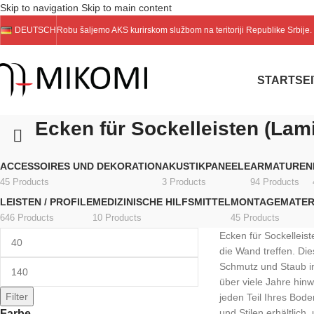
Skip to navigation
Skip to main content
DEUTSCH
Robu šaljemo
AKS
kurirskom službom na teritoriji Republike Srbije
STARTSEI
Ecken für Sockelleisten (Lam
ACCESSOIRES UND DEKORATION
AKUSTIKPANEELE
ARMATUREN
45 Products
3 Products
94 Products
LEISTEN / PROFILE
MEDIZINISCHE HILFSMITTEL
MONTAGEMATER
646 Products
10 Products
45 Products
Ecken für Sockelleis
die Wand treffen. Die
Schmutz und Staub in
über viele Jahre hin
Filter
jeden Teil Ihres Bode
und Stilen erhältlich
Farbe