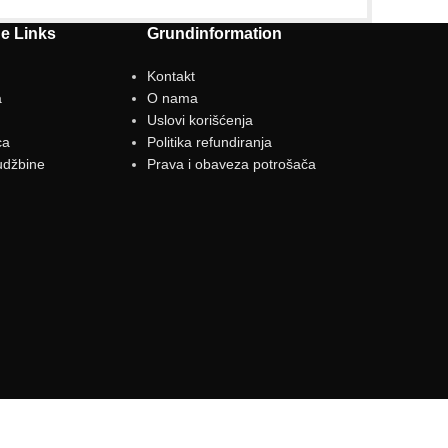
he Links
Grundinformation
Kontakt
a
O nama
g
Uslovi korišćenja
ca
Politika refundiranja
udžbine
Prava i obaveza potrošača