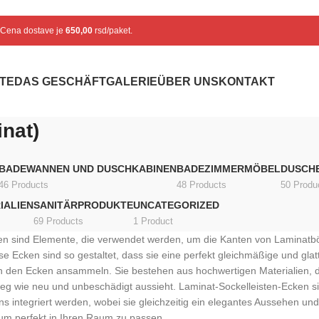
. Cena dostave je
650,00
rsd/paket.
TE
DAS GESCHÄFT
GALERIE
ÜBER UNS
KONTAKT
inat)
BADEWANNEN UND DUSCHKABINEN
BADEZIMMERMÖBEL
DUSCH
46 Products
48 Products
50 Produ
IALIEN
SANITÄRPRODUKTE
UNCATEGORIZED
69 Products
1 Product
ten sind Elemente, die verwendet werden, um die Kanten von Laminatb
se Ecken sind so gestaltet, dass sie eine perfekt gleichmäßige und gla
 den Ecken ansammeln. Sie bestehen aus hochwertigen Materialien, die
weg wie neu und unbeschädigt aussieht. Laminat-Sockelleisten-Ecken si
ns integriert werden, wobei sie gleichzeitig ein elegantes Aussehen un
, um perfekt in Ihren Raum zu passen.