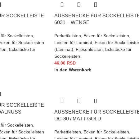
 SOCKELLEISTE 6
AUSSENECKE FÜR SOCKELLEISTE 
031 – WENGE
für Sockelleisten
,
Parkettleisten
,
Ecken für Sockelleisten
,
Ecken für Sockelleisten
Leisten für Laminat
,
Ecken für Sockelleiste
sten
,
Eckstücke für
(Laminat)
,
Fliesenleisten
,
Eckstücke für
Sockelleisten
46,00
RSD
In den Warenkorb
 SOCKELLEISTE 6
WALNUSS
AUSSENECKE FÜR SOCKELLEISTE 
C-80 / MATT-GOLD
für Sockelleisten
,
Ecken für Sockelleisten
Parkettleisten
,
Ecken für Sockelleisten
,
sten
,
Eckstücke für
Leisten für Laminat
,
Ecken für Sockelleiste