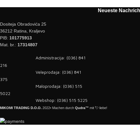
Neueste Nachrich
Dositeja Obradovića 25
36212 Ratina, Kraljevo
PIB:
101775913
Mat. br.:
17314807
Administracija: (036) 841
216
Veleprodaja: (036) 841
375
Maloprodaja: (036) 515
5022
Webshop: (036) 515 5225
MIKOMI TRADING D.O.O.
2022• Machen durch
Qudra™
mit 💘 liebe!