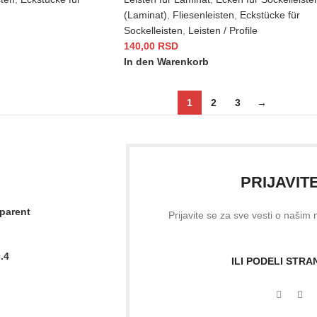
(Laminat)
,
Fliesenleisten
,
Eckstücke für
Sockelleisten
,
Leisten / Profile
140,00
RSD
In den Warenkorb
1
2
3
→
PRIJAVIT
sparent
Prijavite se za sve vesti o našim
.4
ILI PODELI STR