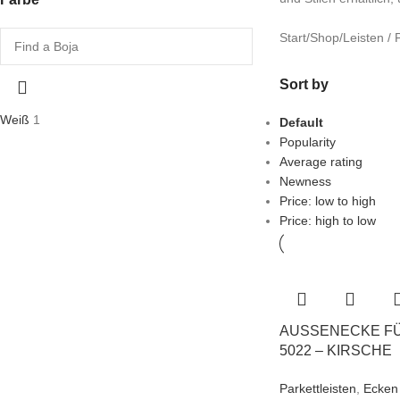
Start
/
Shop
/
Leisten / P
Sort by
Weiß
1
Default
Popularity
Average rating
Newness
Price: low to high
Price: high to low
AUSSENECKE FÜR
022 – KIRSCHE
Parkettleisten
,
Ecken 