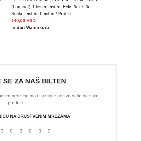
(Laminat)
,
Fliesenleisten
,
Eckstücke für
Sockelleisten
,
Leisten / Profile
140,00
RSD
In den Warenkorb
E SE ZA NAŠ BILTEN
 novim proizvodima i saznajte prvi za naše akcijske
prodaje.
ANICU NA DRUŠTVENIM MREŽAMA