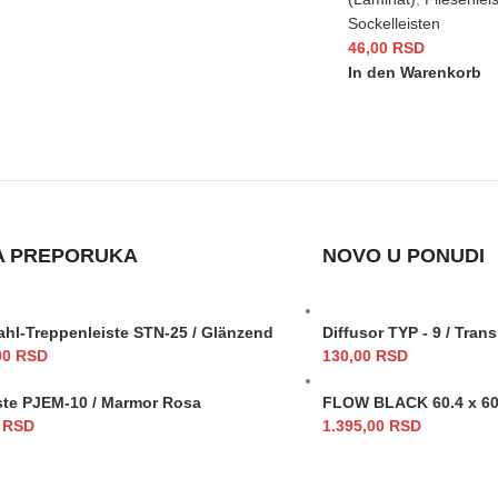
Sockelleisten
46,00
RSD
In den Warenkorb
A PREPORUKA
NOVO U PONUDI
ahl-Treppenleiste STN-25 / Glänzend
Diffusor TYP - 9 / Tran
00
RSD
130,00
RSD
ste PJEM-10 / Marmor Rosa
FLOW BLACK 60.4 x 60
0
RSD
1.395,00
RSD