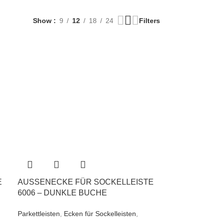
Show
9
12
18
24
Filters
6
AUSSENECKE FÜR SOCKELLEISTE 6
006 – DUNKLE BUCHE
Parkettleisten
,
Ecken für Sockelleisten
,