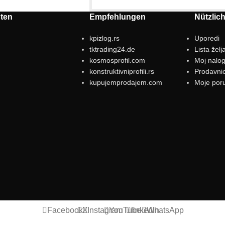
ten
Empfehlungen
Nützlic
kpizlog.rs
Uporedi
tktrading24.de
Lista želj
kosmosprofil.com
Moj nalo
konstruktivniprofili.rs
Prodavni
kupujemprodajem.com
Moje por
Facebook
X
Instagram
YouTube
linkedin
WhatsApp