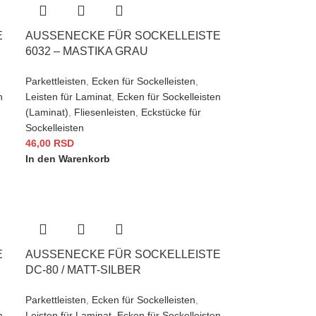
6
AUSSENECKE FÜR SOCKELLEISTE 6
032 – MASTIKA GRAU
Parkettleisten
,
Ecken für Sockelleisten
,
n
Leisten für Laminat
,
Ecken für Sockelleisten
(Laminat)
,
Fliesenleisten
,
Eckstücke für
Sockelleisten
46,00
RSD
In den Warenkorb
D
AUSSENECKE FÜR SOCKELLEISTE D
C-80 / MATT-SILBER
Parkettleisten
,
Ecken für Sockelleisten
,
n
Leisten für Laminat
,
Ecken für Sockelleisten