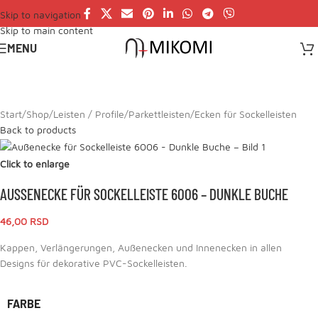
Skip to navigation
Skip to main content
MENU
Start
/
Shop
/
Leisten / Profile
/
Parkettleisten
/
Ecken für Sockelleisten
Back to products
Click to enlarge
AUSSENECKE FÜR SOCKELLEISTE 6006 – DUNKLE BUCHE
46,00
RSD
Kappen, Verlängerungen, Außenecken und Innenecken in allen
Designs für dekorative PVC-Sockelleisten.
FARBE