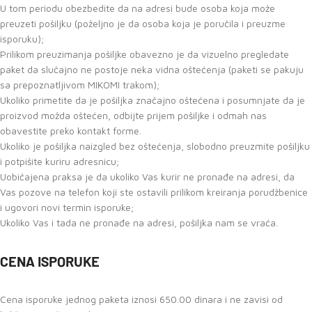
U tom periodu obezbedite da na adresi bude osoba koja može
preuzeti pošiljku (poželjno je da osoba koja je poručila i preuzme
isporuku);
Prilikom preuzimanja pošiljke obavezno je da vizuelno pregledate
paket da slučajno ne postoje neka vidna oštećenja (paketi se pakuju
sa prepoznatljivom MIKOMI trakom);
Ukoliko primetite da je pošiljka značajno oštećena i posumnjate da je
proizvod možda oštećen, odbijte prijem pošiljke i odmah nas
obavestite preko kontakt forme.
Ukoliko je pošiljka naizgled bez oštećenja, slobodno preuzmite pošiljku
i potpišite kuriru adresnicu;
Uobičajena praksa je da ukoliko Vas kurir ne pronađe na adresi, da
Vas pozove na telefon koji ste ostavili prilikom kreiranja porudžbenice
i ugovori novi termin isporuke;
Ukoliko Vas i tada ne pronađe na adresi, pošiljka nam se vraća.
CENA ISPORUKE
Cena isporuke jednog paketa iznosi 650.00 dinara i ne zavisi od