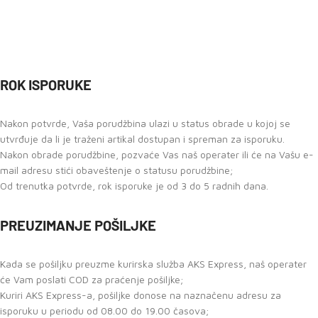
ROK ISPORUKE
Nakon potvrde, Vaša porudžbina ulazi u status obrade u kojoj se
utvrđuje da li je traženi artikal dostupan i spreman za isporuku.
Nakon obrade porudžbine, pozvaće Vas naš operater ili će na Vašu e-
mail adresu stići obaveštenje o statusu porudžbine;
Od trenutka potvrde, rok isporuke je od 3 do 5 radnih dana.
PREUZIMANJE POŠILJKE
Kada se pošiljku preuzme kurirska služba AKS Express, naš operater
će Vam poslati COD za praćenje pošiljke;
Kuriri AKS Express-a, pošiljke donose na naznačenu adresu za
isporuku u periodu od 08.00 do 19.00 časova;