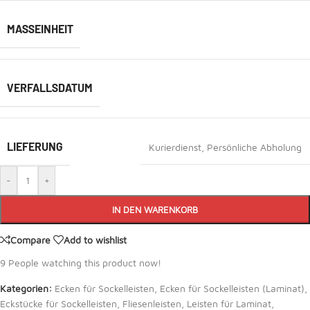
MASSEINHEIT
VERFALLSDATUM
LIEFERUNG
Kurierdienst
,
Persönliche Abholung
-
+
IN DEN WARENKORB
Compare
Add to wishlist
9
People watching this product now!
Kategorien:
Ecken für Sockelleisten
,
Ecken für Sockelleisten (Laminat)
,
Eckstücke für Sockelleisten
,
Fliesenleisten
,
Leisten für Laminat
,