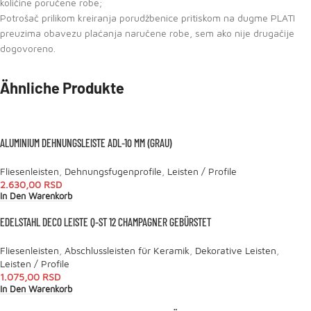
količine poručene robe;
Potrošač prilikom kreiranja porudžbenice pritiskom na dugme PLATI
preuzima obavezu plaćanja naručene robe, sem ako nije drugačije
dogovoreno.
Ähnliche Produkte
ALUMINIUM DEHNUNGSLEISTE ADL-10 MM (GRAU)
Fliesenleisten
,
Dehnungsfugenprofile
,
Leisten / Profile
2.630,00
RSD
In Den Warenkorb
EDELSTAHL DECO LEISTE Q-ST 12 CHAMPAGNER GEBÜRSTET
Fliesenleisten
,
Abschlussleisten für Keramik
,
Dekorative Leisten
,
Leisten / Profile
1.075,00
RSD
In Den Warenkorb