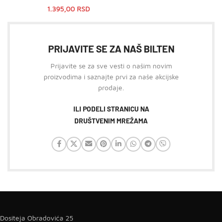
1.395,00
RSD
PRIJAVITE SE ZA NAŠ BILTEN
Prijavite se za sve vesti o našim novim
proizvodima i saznajte prvi za naše akcijske
prodaje.
ILI PODELI STRANICU NA
DRUŠTVENIM MREŽAMA
Dositeja Obradovića 25