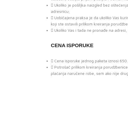
Ukoliko je pošiljka naizgled bez oštećenja
adresnicu;
Uobičajena praksa je da ukoliko Vas kur
koji ste ostavili prilikom kreiranja porudžb
Ukoliko Vas i tada ne pronađe na adresi,
CENA ISPORUKE
Cena isporuke jednog paketa iznosi 650.0
Potrošač prilikom kreiranja porudžbeni
plaćanja naručene robe, sem ako nije dru