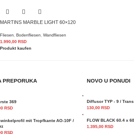
MARTINS MARBLE LIGHT 60×120
Fliesen
,
Bodenfliesen
,
Wandfliesen
1.990,00
RSD
Produkt kaufen
A PREPORUKA
NOVO U PONUDI
Diffusor TYP - 9 / Tran
rste 369
130,00
RSD
00
RSD
FLOW BLACK 60.4 x 60
winkelprofil mit Tropfkante AO-10F /
rz
1.395,00
RSD
00
RSD