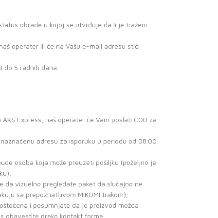
atus obrade u kojoj se utvrđuje da li je traženi
š operater ili će na Vašu e-mail adresu stići
3 do 5 radnih dana.
a AKS Express, naš operater će Vam poslati COD za
a naznačenu adresu za isporuku u periodu od 08.00
ude osoba koja može preuzeti pošiljku (poželjno je
ku);
je da vizuelno pregledate paket da slučajno ne
akuju sa prepoznatljivom MIKOMI trakom);
no oštećena i posumnjate da je proizvod možda
as obavestite preko kontakt forme.