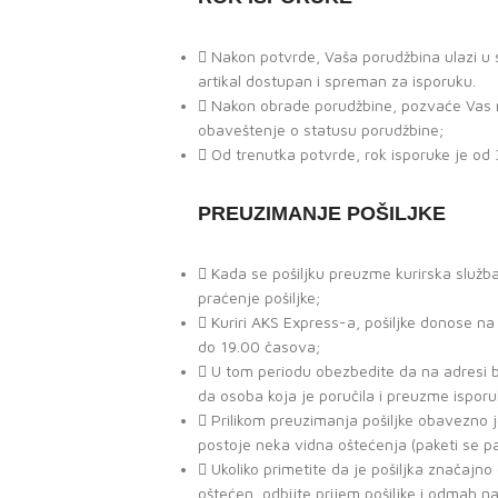
Nakon potvrde, Vaša porudžbina ulazi u st
artikal dostupan i spreman za isporuku.
Nakon obrade porudžbine, pozvaće Vas na
obaveštenje o statusu porudžbine;
Od trenutka potvrde, rok isporuke je od 
PREUZIMANJE POŠILJKE
Kada se pošiljku preuzme kurirska služb
praćenje pošiljke;
Kuriri AKS Express-a, pošiljke donose n
do 19.00 časova;
U tom periodu obezbedite da na adresi b
da osoba koja je poručila i preuzme isporu
Prilikom preuzimanja pošiljke obavezno 
postoje neka vidna oštećenja (paketi se p
Ukoliko primetite da je pošiljka značaj
oštećen, odbijte prijem pošiljke i odmah n