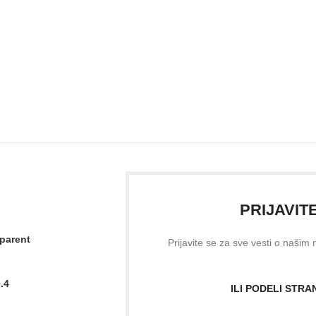
PRIJAVIT
sparent
Prijavite se za sve vesti o našim
.4
ILI PODELI STR