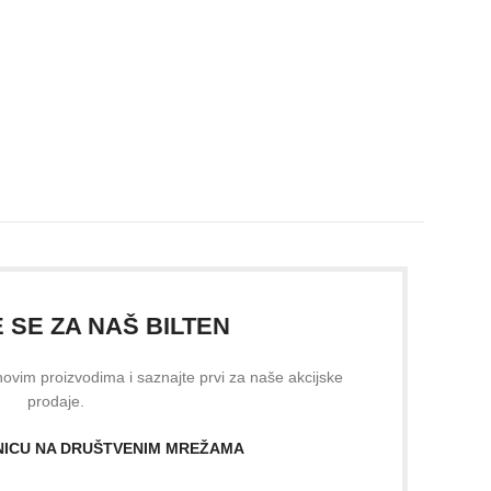
E SE ZA NAŠ BILTEN
 novim proizvodima i saznajte prvi za naše akcijske
prodaje.
ANICU NA DRUŠTVENIM MREŽAMA