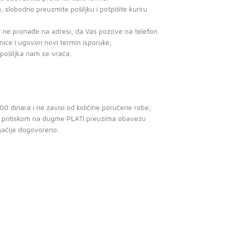
, slobodno preuzmite pošiljku i potpišite kuriru
ir ne pronađe na adresi, da Vas pozove na telefon
enice i ugovori novi termin isporuke;
 pošiljka nam se vraća.
0 dinara i ne zavisi od količine poručene robe;
ce pritiskom na dugme PLATI preuzima obavezu
gačije dogovoreno.