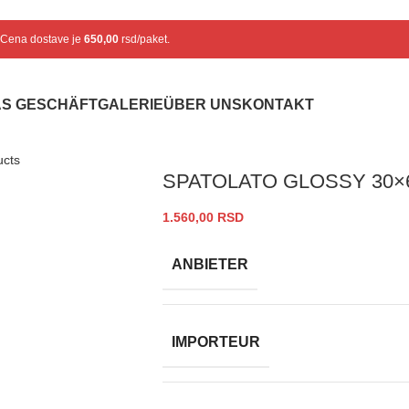
. Cena dostave je
650,00
rsd/paket.
S GESCHÄFT
GALERIE
ÜBER UNS
KONTAKT
ucts
SPATOLATO GLOSSY 30×
1.560,00
RSD
ANBIETER
IMPORTEUR