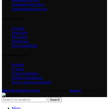
kosmosprofil.com
konstruktivniprofili.rs
kupujemprodajem.com
Nützliche Links
Uporedi
Lista želja
Moj nalog
Prodavnica
Moje porudžbine
Grundinformation
Kontakt
O nama
Uslovi korišćenja
Politika refundiranja
Prava i obaveza potrošača
MIKOMI TRADING D.O.O.
2022• Machen durch
Qudra™
mit 💘 liebe!
Search
Menu