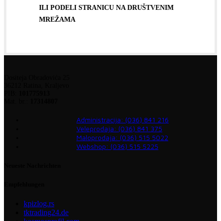
ILI PODELI STRANICU NA DRUŠTVENIM
MREŽAMA
Dositeja Obradovića 25
36212 Ratina, Kraljevo
PIB:
101775913
Mat. br.:
17314807
Administracija: (036) 841 216
Veleprodaja: (036) 841 375
Maloprodaja: (036) 515 5022
Webshop: (036) 515 5225
Neueste Nachrichten
Empfehlungen
kpizlog.rs
tktrading24.de