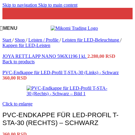
Skip to navigation
Skip to main content
MENU
Start
/
Shop
/
Leisten / Profile
/
Leisten für LED-Beleuchtung
/
Kappen für LED-Leisten
JOYA RETT.LAPP NANO 596X1196 I kl.
2.280,00
RSD
Back to products
PVC-Endkappe für LED-Profil T-STA-30 (Links) - Schwarz
360,00
RSD
Click to enlarge
PVC-ENDKAPPE FÜR LED-PROFIL T-
STA-30 (RECHTS) – SCHWARZ
360,00
RSD