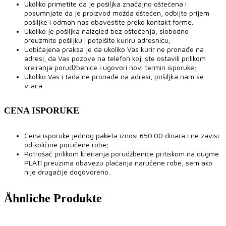
Ukoliko primetite da je pošiljka značajno oštećena i
posumnjate da je proizvod možda oštećen, odbijte prijem
pošiljke i odmah nas obavestite preko kontakt forme.
Ukoliko je pošiljka naizgled bez oštećenja, slobodno
preuzmite pošiljku i potpišite kuriru adresnicu;
Uobičajena praksa je da ukoliko Vas kurir ne pronađe na
adresi, da Vas pozove na telefon koji ste ostavili prilikom
kreiranja porudžbenice i ugovori novi termin isporuke;
Ukoliko Vas i tada ne pronađe na adresi, pošiljka nam se
vraća.
CENA ISPORUKE
Cena isporuke jednog paketa iznosi 650.00 dinara i ne zavisi
od količine poručene robe;
Potrošač prilikom kreiranja porudžbenice pritiskom na dugme
PLATI preuzima obavezu plaćanja naručene robe, sem ako
nije drugačije dogovoreno.
Ähnliche Produkte