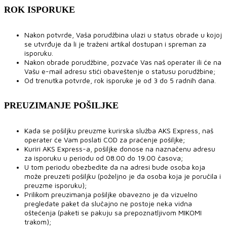
ROK ISPORUKE
Nakon potvrde, Vaša porudžbina ulazi u status obrade u kojoj
se utvrđuje da li je traženi artikal dostupan i spreman za
isporuku.
Nakon obrade porudžbine, pozvaće Vas naš operater ili će na
Vašu e-mail adresu stići obaveštenje o statusu porudžbine;
Od trenutka potvrde, rok isporuke je od 3 do 5 radnih dana.
PREUZIMANJE POŠILJKE
Kada se pošiljku preuzme kurirska služba AKS Express, naš
operater će Vam poslati COD za praćenje pošiljke;
Kuriri AKS Express-a, pošiljke donose na naznačenu adresu
za isporuku u periodu od 08.00 do 19.00 časova;
U tom periodu obezbedite da na adresi bude osoba koja
može preuzeti pošiljku (poželjno je da osoba koja je poručila i
preuzme isporuku);
Prilikom preuzimanja pošiljke obavezno je da vizuelno
pregledate paket da slučajno ne postoje neka vidna
oštećenja (paketi se pakuju sa prepoznatljivom MIKOMI
trakom);