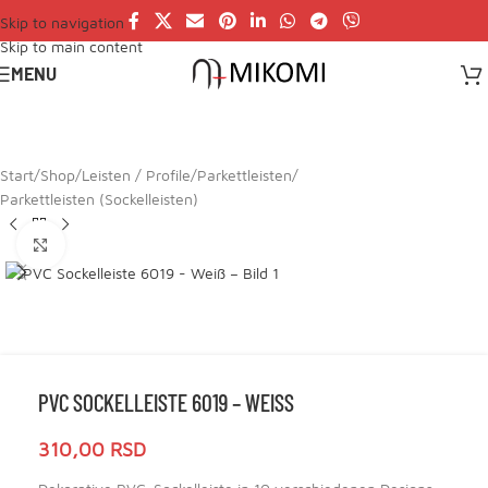
Skip to navigation
Skip to main content
MENU
Start
/
Shop
/
Leisten / Profile
/
Parkettleisten
/
Parkettleisten (Sockelleisten)
Click to enlarge
PVC SOCKELLEISTE 6019 – WEISS
310,00
RSD