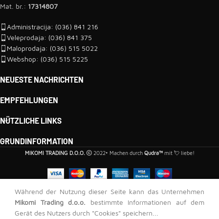
Mat. br.:
17314807
Administracija: (036) 841 216
Veleprodaja: (036) 841 375
Maloprodaja: (036) 515 5022
Webshop: (036) 515 5225
NEUESTE NACHRICHTEN
EMPFEHLUNGEN
NÜTZLICHE LINKS
GRUNDINFORMATION
MIKOMI TRADING D.O.O.
2022• Machen durch
Qudra™
mit 💘 liebe!
Während der Nutzung dieser Seite kann das Unternehmen
PVC
Mikomi Trading d.o.o.
bestimmte Informationen auf dem
310,00
RSD
-
+
Sockelleiste
IN 
Gerät des Nutzers durch "Cookies" speichern...