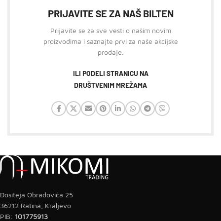
PRIJAVITE SE ZA NAŠ BILTEN
Prijavite se za sve vesti o našim novim
proizvodima i saznajte prvi za naše akcijske
prodaje.
ILI PODELI STRANICU NA
DRUŠTVENIM MREŽAMA
Dositeja Obradovića 25
36212 Ratina, Kraljevo
PIB:
101775913