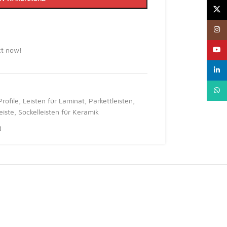
X
Insta
YouTu
ct now!
linked
What
Profile
,
Leisten für Laminat
,
Parkettleisten
,
eiste
,
Sockelleisten für Keramik