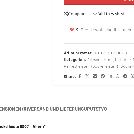
Compare
Add to wishlist
9
People watching this produ
Artikelnummer:
30-007-000003
Kategorien:
Fliesenleisten
,
Leisten / 
Parkettleisten (Sockelleisten)
,
Sockell
Share:
ENSIONEN (0)
VERSAND UND LIEFERUNG
UPUTSTVO
ockelleiste 6007 – Ahorn“