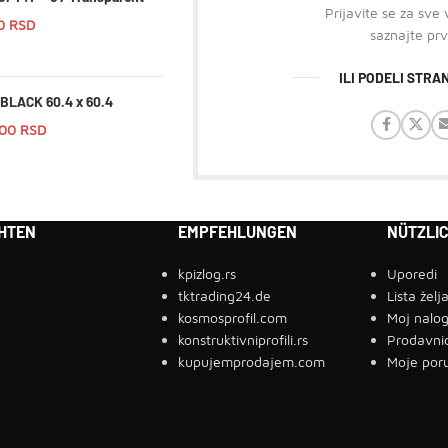
Prijavite se za sve
00
RSD
saznajte prv
ILI PODELI STR
BLACK 60.4 x 60.4
,00
RSD
HTEN
EMPFEHLUNGEN
NÜTZLIC
kpizlog.rs
Uporedi
tktrading24.de
Lista želj
kosmosprofil.com
Moj nalo
konstruktivniprofili.rs
Prodavni
kupujemprodajem.com
Moje por