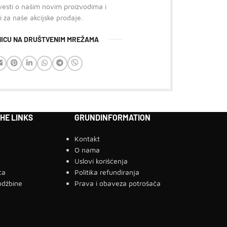
 vesti o našim novim proizvodima i
i za naše akcijske prodaje.
ANICU NA DRUŠTVENIM MREŽAMA
HE LINKS
GRUNDINFORMATION
Kontakt
a
O nama
g
Uslovi korišćenja
ca
Politika refundiranja
udžbine
Prava i obaveza potrošača