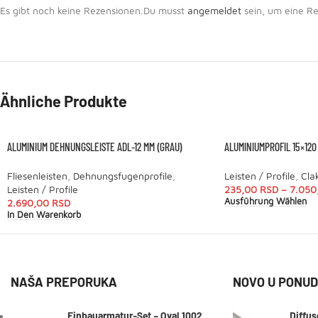
Es gibt noch keine Rezensionen.
Du musst
angemeldet
sein, um eine Re
Ähnliche Produkte
ALUMINIUM DEHNUNGSLEISTE ADL-12 MM (GRAU)
ALUMINIUMPROFIL 15×120
Fliesenleisten
,
Dehnungsfugenprofile
,
Leisten / Profile
,
Cla
Leisten / Profile
235,00
RSD
–
7.050
Ausführung Wählen
2.690,00
RSD
In Den Warenkorb
NAŠA PREPORUKA
NOVO U PONUD
Einbauarmatur-Set – Oval 1002
Diffus