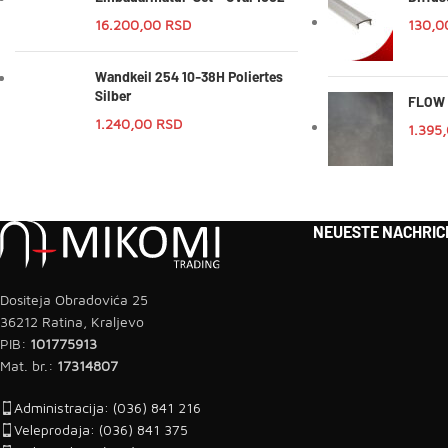
16.200,00
RSD
130,
Wandkeil 254 10-38H Poliertes
Silber
FLOW 
1.240,00
RSD
1.395
NEUESTE NACHRIC
Dositeja Obradovića 25
36212 Ratina, Kraljevo
PIB:
101775913
Mat. br.:
17314807
Administracija: (036) 841 216
Veleprodaja: (036) 841 375