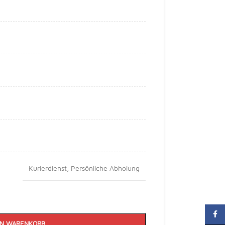
Kurierdienst
,
Persönliche Abholung
Faceb
EN WARENKORB