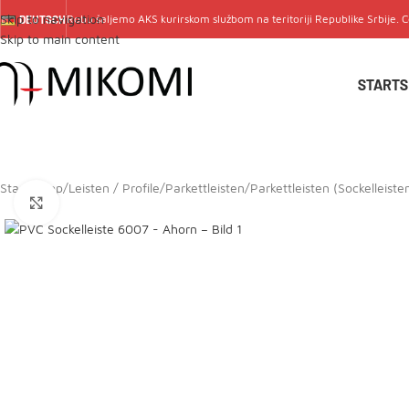
Skip to navigation
Robu šaljemo
AKS
kurirskom službom na teritoriji Republike Srbije. 
DEUTSCH
Skip to main content
STARTS
Start
/
Shop
/
Leisten / Profile
/
Parkettleisten
/
Parkettleisten (Sockelleiste
Click to enlarge