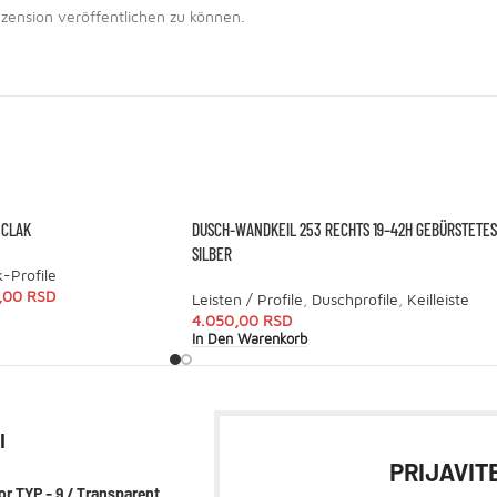
zension veröffentlichen zu können.
 CLAK
DUSCH-WANDKEIL 253 RECHTS 19–42H GEBÜRSTETES
SILBER
k-Profile
,00
RSD
Leisten / Profile
,
Duschprofile
,
Keilleiste
4.050,00
RSD
In Den Warenkorb
I
PRIJAVITE
or TYP - 9 / Transparent