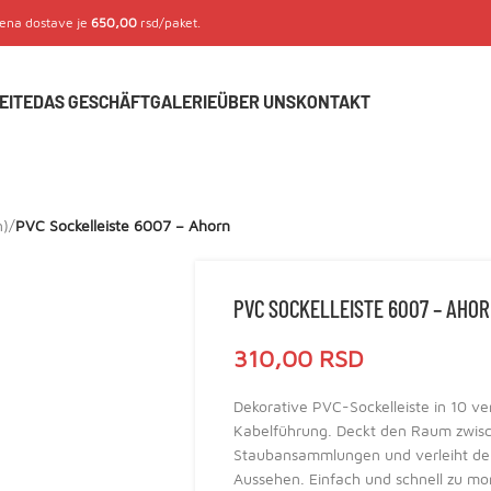
Cena dostave je
650,00
rsd/paket.
EITE
DAS GESCHÄFT
GALERIE
ÜBER UNS
KONTAKT
n)
/
PVC Sockelleiste 6007 – Ahorn
PVC SOCKELLEISTE 6007 – AHO
310,00
RSD
Dekorative PVC-Sockelleiste in 10 ve
Kabelführung. Deckt den Raum zwis
Staubansammlungen und verleiht de
Aussehen. Einfach und schnell zu mo