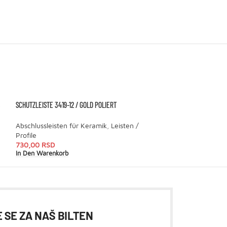
SCHUTZLEISTE 3419-12 / GOLD POLIERT
WANDKEIL 255 LINKS
Abschlussleisten für Keramik
,
Leisten /
Leisten / Profile
,
Profile
1.590,00
RSD
In Den Warenkorb
730,00
RSD
In Den Warenkorb
 SE ZA NAŠ BILTEN